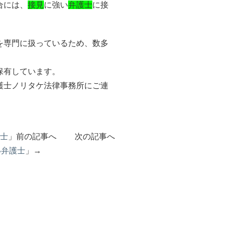
合には、
接見
に強い
弁護士
に接
を専門に扱っているため、数多
保有しています。
護士ノリタケ法律事務所にご連
士
」前の記事へ 次の記事へ
い弁護士
」→