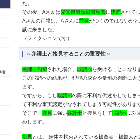
た。
その後、Aさんは
愛知県警熱田警察署
に
逮捕
されて
Aさんの両親は、Aさんに
前科
がつくのではないかと
談に来ました。
（フィクションです）
～弁護士と接見することの重要性～
逮捕・勾留
された場合、
取調べ
を受けることになり
通権
この取調べの結果が、犯罪の成否や量刑の判断に大
ます。
ですから、もし
取調べ
の際に不利な供述をしてしま
て不利な事実認定がなされてしまう可能性がありま
そこで、
接見
に強い
弁護士
と接見をして
取調べ
に対
めします。
接見
とは、 身体を拘束されている被疑者・被告人と