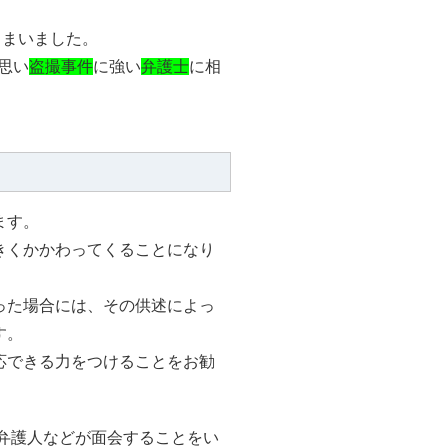
しまいました。
思い
盗撮事件
に強い
弁護士
に相
ます。
きくかかわってくることになり
った場合には、その供述によっ
す。
応できる力をつけることをお勧
弁護人などが面会することをい