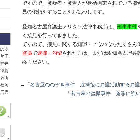
ですので、被疑者・被告人が身柄拘束されている場
見の依頼をすることをお勧めします。
愛知名古屋弁護士ノリタケ法律事務所は、
刑事事件
く接見を行ってきました。
ですので、接見に関する知識・ノウハウをたくさん
地方を
盗撮
で
逮捕・勾留
された方は、まずは愛知名古屋弁
,埼玉
絡ください。
,福井
,滋賀
和歌山
←「
名古屋ののぞき事件 逮捕後に弁護活動する弁護
,福岡
,鹿児
「
名古屋の盗撮事件 冤罪に強