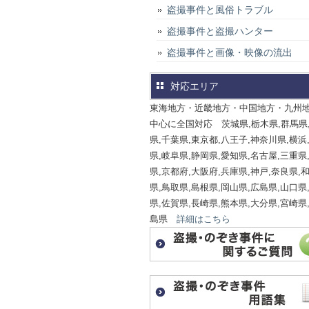
盗撮事件と風俗トラブル
盗撮事件と盗撮ハンター
盗撮事件と画像・映像の流出
対応エリア
東海地方・近畿地方・中国地方・九州
中心に全国対応 茨城県,栃木県,群馬県
県,千葉県,東京都,八王子,神奈川県,横浜
県,岐阜県,静岡県,愛知県,名古屋,三重県
県,京都府,大阪府,兵庫県,神戸,奈良県,
県,鳥取県,島根県,岡山県,広島県,山口県
県,佐賀県,長崎県,熊本県,大分県,宮崎県
島県
詳細はこちら