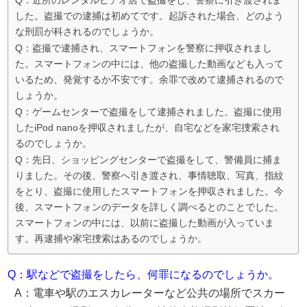
Q：近所のレンタルビデオ店で盗撮をし、警察に引き渡されま
した。盗撮での逮捕は初めてです。起訴された場合、どのよう
な刑罰が科されるのでしょうか。
Q：盗撮で逮捕され、スマートフォンを警察に押収されまし
た。スマートフォンの中には、他の盗撮した動画なども入って
いるため、発覚するか不安です。余罪で改めて逮捕されるので
しょうか。
Q：ゲームセンターで盗撮をして逮捕されました。盗撮に使用
したiPod nanoを押収されましたが、自宅などを家宅捜索され
るのでしょうか。
Q：先日、ショッピングセンターで盗撮をして、警備員に捕ま
りました。その後、警察へ引き渡され、事情聴取、写真、指紋
をとり、盗撮に使用したスマートフォンを押収されました。今
後、スマートフォンのデータを詳しく調べるとのことでした。
スマートフォンの中には、以前に盗撮した動画が入っていま
す。再逮捕や家宅捜索はあるのでしょうか。
Q：駅などで盗撮をしたら、何罪になるのでしょうか。
A：電車や駅のエスカレーターなど公共の場所でスカー