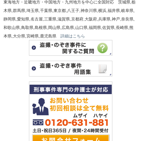
東海地方・近畿地方・中国地方・九州地方を中心に全国対応 茨城県,栃
木県,群馬県,埼玉県,千葉県,東京都,八王子,神奈川県,横浜,福井県,岐阜県,
静岡県,愛知県,名古屋,三重県,滋賀県,京都府,大阪府,兵庫県,神戸,奈良県,
和歌山県,鳥取県,島根県,岡山県,広島県,山口県,福岡県,佐賀県,長崎県,熊
本県,大分県,宮崎県,鹿児島県
詳細はこちら