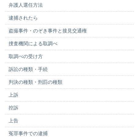
弁護人選任方法
逮捕されたら
盗撮事件・のぞき事件と接見交通権
捜査機関による取調べ
取調べの受け方
訴訟の種類・手続
判決の種類・刑罰の種類
上訴
控訴
上告
冤罪事件での逮捕