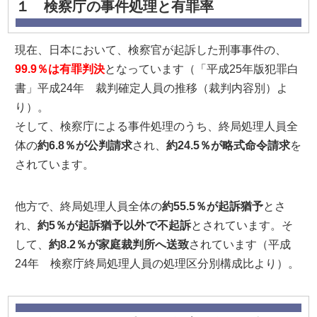
１ 検察庁の事件処理と有罪率
現在、日本において、検察官が起訴した刑事事件の、
99.9％は有罪判決
となっています（「平成25年版犯罪白
書」平成24年 裁判確定人員の推移（裁判内容別）よ
り）。
そして、検察庁による事件処理のうち、終局処理人員全
体の
約6.8％が公判請求
され、
約24.5％が略式命令請求
を
されています。
他方で、終局処理人員全体の
約55.5％が起訴猶予
とさ
れ、
約5％が起訴猶予以外で不起訴
とされています。そ
して、
約8.2％が家庭裁判所へ送致
されています（平成
24年 検察庁終局処理人員の処理区分別構成比より）。