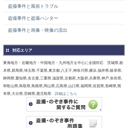
盗撮事件と風俗トラブル
盗撮事件と盗撮ハンター
盗撮事件と画像・映像の流出
対応エリア
東海地方・近畿地方・中国地方・九州地方を中心に全国対応 茨城県,栃
木県,群馬県,埼玉県,千葉県,東京都,八王子,神奈川県,横浜,福井県,岐阜県,
静岡県,愛知県,名古屋,三重県,滋賀県,京都府,大阪府,兵庫県,神戸,奈良県,
和歌山県,鳥取県,島根県,岡山県,広島県,山口県,福岡県,佐賀県,長崎県,熊
本県,大分県,宮崎県,鹿児島県
詳細はこちら