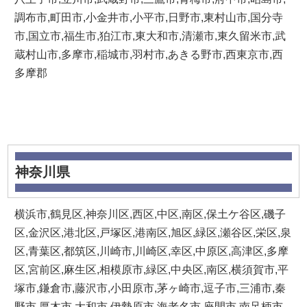
調布市,町田市,小金井市,小平市,日野市,東村山市,国分寺
市,国立市,福生市,狛江市,東大和市,清瀬市,東久留米市,武
蔵村山市,多摩市,稲城市,羽村市,あきる野市,西東京市,西
多摩郡
神奈川県
横浜市,鶴見区,神奈川区,西区,中区,南区,保土ケ谷区,磯子
区,金沢区,港北区,戸塚区,港南区,旭区,緑区,瀬谷区,栄区,泉
区,青葉区,都筑区,川崎市,川崎区,幸区,中原区,高津区,多摩
区,宮前区,麻生区,相模原市,緑区,中央区,南区,横須賀市,平
塚市,鎌倉市,藤沢市,小田原市,茅ヶ崎市,逗子市,三浦市,秦
野市,厚木市,大和市,伊勢原市,海老名市,座間市,南足柄市,