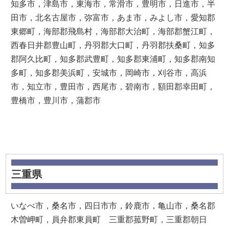
知多市，津島市，東海市，常滑市，豊明市，日進市，半
田市，北名古屋市，弥富市，あま市，みよし市，愛知郡
東郷町，海部郡飛島村，海部郡大治町，海部郡蟹江町，
西春日井郡豊山町，丹羽郡大口町，丹羽郡扶桑町，知多
郡阿久比町，知多郡武豊町，知多郡東浦町，知多郡南知
多町，知多郡美浜町，安城市，岡崎市，刈谷市，高浜
市，知立市，豊田市，西尾市，碧南市，額田郡幸田町，
豊橋市，豊川市，蒲郡市
三重県
いなべ市，桑名市，四日市市，鈴鹿市，亀山市，桑名郡
木曽岬町，員弁郡東員町 三重郡菰野町，三重郡朝日