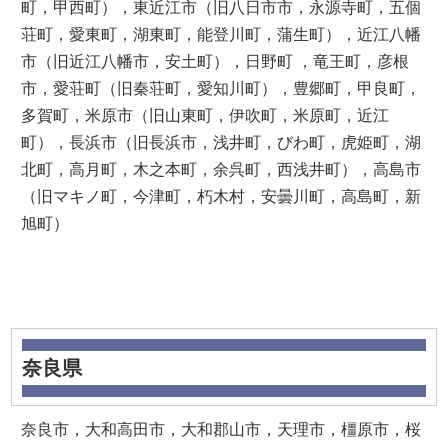
町，甲西町），東近江市（旧八日市市，永源寺町，五個
荘町，愛東町，湖東町，能登川町，蒲生町），近江八幡
市（旧近江八幡市，安土町），日野町 ，竜王町，彦根
市，愛荘町（旧秦荘町，愛知川町），豊郷町，甲良町，
多賀町，米原市（旧山東町，伊吹町，米原町，近江
町），長浜市（旧長浜市，浅井町，びわ町，虎姫町，湖
北町，高月町，木之本町，余呉町，西浅井町），高島市
（旧マキノ町，今津町，朽木村，安曇川町，高島町，新
旭町）
奈良県
奈良市，大和高田市，大和郡山市，天理市，橿原市，桜