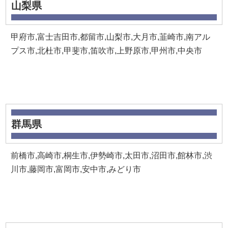
山梨県
甲府市,富士吉田市,都留市,山梨市,大月市,韮崎市,南アル
プス市,北杜市,甲斐市,笛吹市,上野原市,甲州市,中央市
群馬県
前橋市,高崎市,桐生市,伊勢崎市,太田市,沼田市,館林市,渋
川市,藤岡市,富岡市,安中市,みどり市