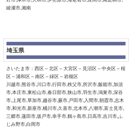
綾瀬市,湘南
埼玉県
さいたま市：西区 – 北区 – 大宮区 – 見沼区 – 中央区 – 桜
区 – 浦和区 – 南区 – 緑区 – 岩槻区
川越市,熊谷市,川口市,行田市,秩父市,所沢市,飯能市,加須
市,本庄市,東松山市,春日部市,狭山市,羽生市,鴻巣市,深谷
市,上尾市,草加市,越谷市,蕨市,戸田市,入間市,朝霞市,志木
市,和光市,新座市,桶川市,久喜市,北本市,八潮市,富士見市,
三郷市,蓮田市,坂戸市,幸手市,鶴ヶ島市,日高市,吉川市,ふ
じみ野市,白岡市