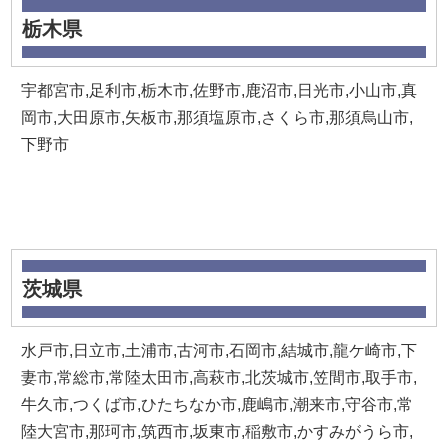
栃木県
宇都宮市,足利市,栃木市,佐野市,鹿沼市,日光市,小山市,真
岡市,大田原市,矢板市,那須塩原市,さくら市,那須烏山市,
下野市
茨城県
水戸市,日立市,土浦市,古河市,石岡市,結城市,龍ケ崎市,下
妻市,常総市,常陸太田市,高萩市,北茨城市,笠間市,取手市,
牛久市,つくば市,ひたちなか市,鹿嶋市,潮来市,守谷市,常
陸大宮市,那珂市,筑西市,坂東市,稲敷市,かすみがうら市,