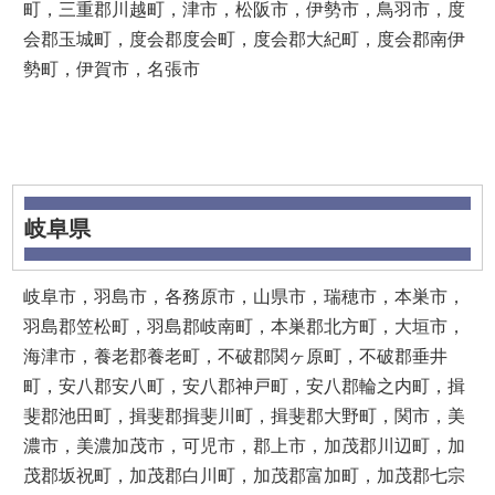
町，三重郡川越町，津市，松阪市，伊勢市，鳥羽市，度
会郡玉城町，度会郡度会町，度会郡大紀町，度会郡南伊
勢町，伊賀市，名張市
岐阜県
岐阜市，羽島市，各務原市，山県市，瑞穂市，本巣市，
羽島郡笠松町，羽島郡岐南町，本巣郡北方町，大垣市，
海津市，養老郡養老町，不破郡関ヶ原町，不破郡垂井
町，安八郡安八町，安八郡神戸町，安八郡輪之内町，揖
斐郡池田町，揖斐郡揖斐川町，揖斐郡大野町，関市，美
濃市，美濃加茂市，可児市，郡上市，加茂郡川辺町，加
茂郡坂祝町，加茂郡白川町，加茂郡富加町，加茂郡七宗