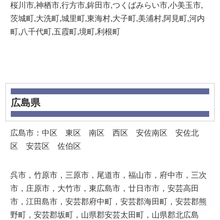
桜川市,神栖市,行方市,鉾田市,つくばみらい市,小美玉市,
茨城町,大洗町,城里町,東海村,大子町,美浦村,阿見町,河内
町,八千代町,五霞町,境町,利根町
広島県
広島市：中区 東区 南区 西区 安佐南区 安佐北
区 安芸区 佐伯区
呉市，竹原市，三原市，尾道市，福山市，府中市，三次
市，庄原市，大竹市，東広島市，廿日市市，安芸高田
市，江田島市，安芸郡府中町，安芸郡海田町，安芸郡熊
野町，安芸郡坂町，山県郡安芸太田町，山県郡北広島