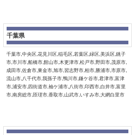
千葉県
千葉市,中央区,花見川区,稲毛区,若葉区,緑区,美浜区,銚子
市,市川市,船橋市,館山市,木更津市,松戸市,野田市,茂原市,
成田市,佐倉市,東金市,旭市,習志野市,柏市,勝浦市,市原市,
流山市,八千代市,我孫子市,鴨川市,鎌ケ谷市,君津市,富津
市,浦安市,四街道市,袖ケ浦市,八街市,印西市,白井市,富里
市,南房総市,匝瑳市,香取市,山武市,いすみ市,大網白里市