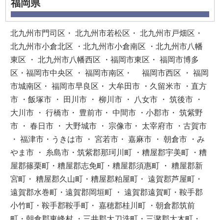
福岡県
北九州市門司区・ 北九州市若松区・ 北九州市戸畑区・
北九州市小倉北区 ・北九州市小倉南区 ・北九州市八幡
東区 ・ 北九州市八幡西区 ・福岡市東区・ 福岡市博多
区・福岡市中央区 ・ 福岡市南区・ 福岡市西区 ・ 福岡
市城南区・ 福岡市早良区・ 大牟田市 ・久留米市 ・直方
市 ・飯塚市 ・ 田川市 ・ 柳川市 ・ 八女市 ・ 筑後市 ・
大川市 ・ 行橋市・ 豊前市・ 中間市 ・小郡市・ 筑紫野
市 ・ 春日市 ・ 大野城市 ・ 宗像市・ 太宰府市 ・古賀市
・ 福津市・うきは市 ・ 宮若市・ 嘉麻市 ・ 朝倉市 ・み
やま市 ・ 糸島市・筑紫郡那珂川町 ・糟屋郡宇美町 ・糟
屋郡篠栗町・糟屋郡志免町・糟屋郡須惠町 ・ 糟屋郡新
宮町・ 糟屋郡久山町・糟屋郡粕屋町・ 遠賀郡芦屋町・
遠賀郡水巻町・遠賀郡岡垣町 ・ 遠賀郡遠賀町・鞍手郡
小竹町・鞍手郡鞍手町・ 嘉穂郡桂川町 ・朝倉郡筑前
町・朝倉郡東峰村 ・三井郡大刀洗町・三潴郡大木町・