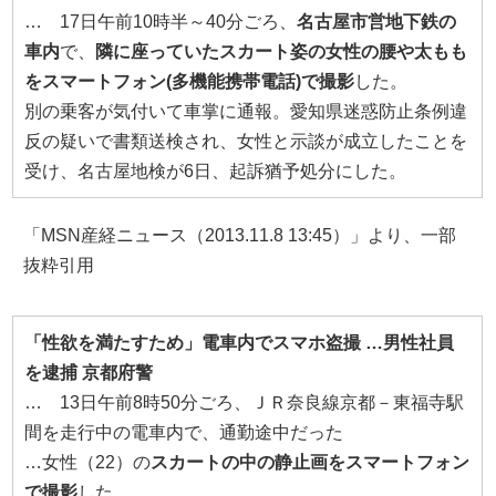
… 17日午前10時半～40分ごろ、
名古屋市営地下鉄の
車内
で、
隣に座っていたスカート姿の女性の腰や太もも
をスマートフォン
(
多機能携帯電話)
で撮影
した。
別の乗客が気付いて車掌に通報。愛知県迷惑防止条例違
反の疑いで書類送検され、女性と示談が成立したことを
受け、名古屋地検が6日、起訴猶予処分にした。
「MSN産経ニュース（2013.11.8 13:45）」より、一部
抜粋引用
「性欲を満たすため」電車内でスマホ盗撮
…男性社員
を逮捕
京都府警
… 13日午前8時50分ごろ、ＪＲ奈良線京都－東福寺駅
間を走行中の電車内で、通勤途中だった
…女性（22）の
スカートの中の静止画をスマートフォン
で撮影
した…。