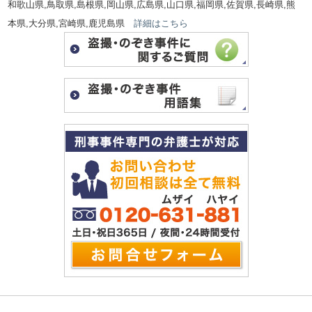
和歌山県,鳥取県,島根県,岡山県,広島県,山口県,福岡県,佐賀県,長崎県,熊
本県,大分県,宮崎県,鹿児島県
詳細はこちら