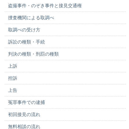
盗撮事件・のぞき事件と接見交通権
捜査機関による取調べ
取調べの受け方
訴訟の種類・手続
判決の種類・刑罰の種類
上訴
控訴
上告
冤罪事件での逮捕
初回接見の流れ
無料相談の流れ