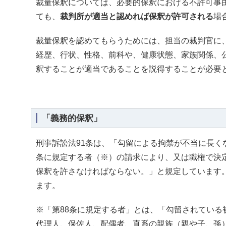
裁量保釈については、必要的保釈における不許可事
ても、
裁判所が適当と認めれば保釈が許可される
場
裁量保釈を認めてもらうためには、担当の裁判官に
経歴、行状、性格、前科や、健康状態、家族関係、
釈することが適当であることを説得することが必要
「義務的保釈」
刑事訴訟法91条は、「勾留による拘禁が不当に長く
条に規定する者（※）の請求により、又は職権で決
保釈を許さなければならない。」と規定しています
ます。
※「第88条に規定する者」とは、「勾留されている
代理人、保佐人、配偶者、直系の親族（親や子、孫