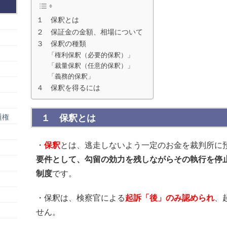
１ 保釈とは
２ 保証金の金額、相場について
３ 保釈の種類
「権利保釈（必要的保釈）」
「裁量保釈（任意的保釈）」
「義務的保釈」
４ 保釈を得るには
通権
１ 保釈とは
・
保釈
とは、逃走しないよう一定のお金を裁判所に
要件として、勾留の効力を残しながらその執行を停
制度
です。
・保釈は、検察官による
起訴「後」のみ認められ
、
せん。