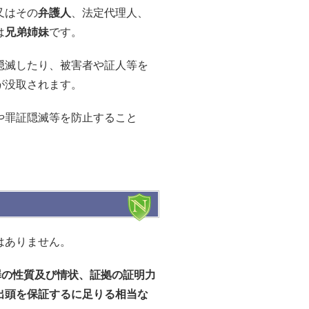
又はその
弁護人
、法定代理人、
は
兄弟姉妹
です。
隠滅したり、被害者や証人等を
が没取されます。
や罪証隠滅等を防止すること
はありません。
罪の性質及び情状、証拠の証明力
出頭を保証するに足りる相当な