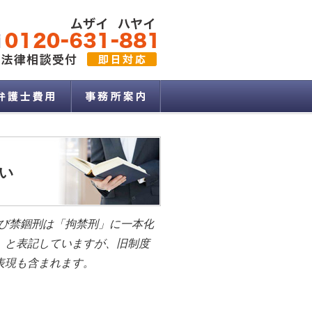
い
よび禁錮刑は「拘禁刑」に一本化
」と表記していますが、旧制度
表現も含まれます。