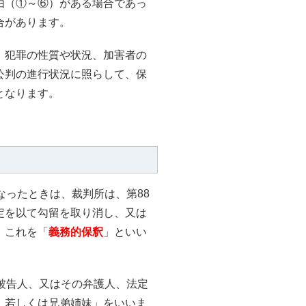
由（①～⑥）がある場合であっ
合があります。
、犯罪の性質や状況、加害者の
公判の進行状況に照らして、保
となります。
なったときは、裁判所は、第88
定を以て勾留を取り消し、又は
。これを「
義務的保釈
」といい
被告人、又はその弁護人、法定
）若しくは兄弟姉妹」をいいま