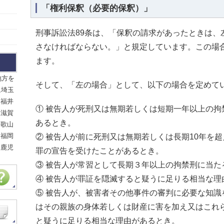
「権利保釈（必要的保釈）」
刑事訴訟法89条は、「保釈の請求があったときは、
さなければならない。」と規定しています。この場
ます。
地方を
そして、「左の場合」として、以下の場合を定めて
,埼玉
,福井
① 被告人が死刑又は無期若しくは短期一年以上の拘
,滋賀
あるとき。
和歌山
,福岡
② 被告人が前に死刑又は無期若しくは長期10年を
,鹿児
罪の宣告を受けたことがあるとき。
③ 被告人が常習として長期３年以上の拘禁刑に当た
④ 被告人が罪証を隠滅すると疑うに足りる相当な理
⑤ 被告人が、被害者その他事件の審判に必要な知識
はその親族の身体若しくは財産に害を加え又はこれ
と疑うに足りる相当な理由があるとき。