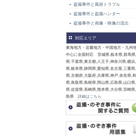
盗撮事件と風俗トラブル
盗撮事件と盗撮ハンター
盗撮事件と画像・映像の流出
対応エリア
東海地方・近畿地方・中国地方・九州
中心に全国対応 茨城県,栃木県,群馬県
県,千葉県,東京都,八王子,神奈川県,横浜
県,岐阜県,静岡県,愛知県,名古屋,三重県
県,京都府,大阪府,兵庫県,神戸,奈良県,
県,鳥取県,島根県,岡山県,広島県,山口県
県,佐賀県,長崎県,熊本県,大分県,宮崎県
島県
詳細はこちら