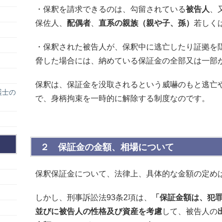
・保釈を請求できるのは、勾留されている
被告人
、
保佐人、
配偶者
、
直系の親族（親や子、孫）
若しく
・保釈された被告人が、保釈中に逃亡したり証拠を
脅した場合には、納めている保証金の全部又は一部
保釈は、保証金を没取されるという威嚇のもと逃亡
護士の
で、身柄拘束を一時的に解除する制度なのです。
２ 保証金の金額、相場について
保釈保証金について、法律上、具体的な金額の定め
しかし、刑事訴訟法93条2項は、
「保証金額は、犯
並びに被告人の性格及び資産を考慮
して、被告人の