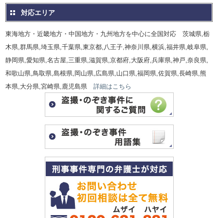
対応エリア
東海地方・近畿地方・中国地方・九州地方を中心に全国対応 茨城県,栃
木県,群馬県,埼玉県,千葉県,東京都,八王子,神奈川県,横浜,福井県,岐阜県,
静岡県,愛知県,名古屋,三重県,滋賀県,京都府,大阪府,兵庫県,神戸,奈良県,
和歌山県,鳥取県,島根県,岡山県,広島県,山口県,福岡県,佐賀県,長崎県,熊
本県,大分県,宮崎県,鹿児島県
詳細はこちら