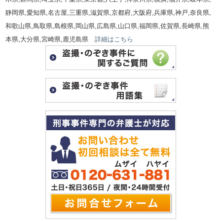
静岡県,愛知県,名古屋,三重県,滋賀県,京都府,大阪府,兵庫県,神戸,奈良県,
和歌山県,鳥取県,島根県,岡山県,広島県,山口県,福岡県,佐賀県,長崎県,熊
本県,大分県,宮崎県,鹿児島県
詳細はこちら