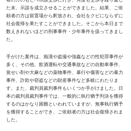
た末、示談を成立させることができました。結果、ご依
頼者の方は留置場から釈放され、会社をクビにならずに
社会復帰を果たすことができました。そこから本日まで
数えきれないほどの刑事事件・少年事件を扱ってきまし
た。
手がけた案件は、痴漢や盗撮や強姦などの性犯罪事件が
多く、その他、飲酒運転や交通事故などの自動車事件、
覚せい剤や大麻などの薬物事件、暴行や傷害などの暴力
事件、詐欺や窃盗などの財産事件など多岐にわたりま
す。また、裁判員裁判事件もいくつか手がけました。日
本の裁判員裁判事件では、一般的に執行猶予判決を獲得
するのはかなり困難といわれていますが、無事執行猶予
を獲得することができ、ご依頼者の方は社会復帰されま
した。