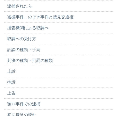
逮捕されたら
盗撮事件・のぞき事件と接見交通権
捜査機関による取調べ
取調べの受け方
訴訟の種類・手続
判決の種類・刑罰の種類
上訴
控訴
上告
冤罪事件での逮捕
初回接見の流れ