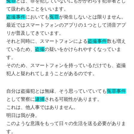
冤罪
とは、罪を犯していないにもかかわらず犯罪者とし
て扱われることをいいます。
盗撮事件
においても
冤罪
が発生しないとは限りません。
最近ではスマートフォンのアプリの１つとして消音アプ
リが普及してきています。
それと同時に、スマートフォンによる
盗撮事件
数も増え
ているため、
盗撮
の疑いをかけられやすくなっていま
す。
そのため、スマートフォンを持っているだけでも、盗撮
犯人と疑われてしまうことがあるのです。
自分は盗撮犯とは無縁、そう思っていていても
冤罪事件
として警察に
逮捕
される可能性があります。
これは、他人事ではありません。
明日は我が身。
このような意識をもって日々の生活を送る必要がありま
す。