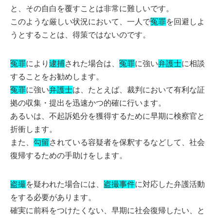
と、その自白を覆すことは非常に難しいです。
このような厳しい状況において、一人で
冤罪
を回避しよ
うとすることは、得策ではないのです。
冤罪
により
逮捕
された場合は、
冤罪
に強い
弁護士
に相談
することをお勧めします。
冤罪
に強い
弁護士
は、たとえば、裁判において有利な証
拠の収集・提出を迅速かつ的確に行います。
あるいは、不起訴処分を獲得するために早期に検察官と
折衝します。
また、
勾留
されている容疑者を保釈するなどして、社会
復帰するための手助けをします。
盗撮
を疑われた場合には、
盗撮事件
に対応した弁護活動
をする必要があります。
確実に前科をつけたくない、早期に社会復帰したい、と