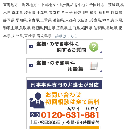
東海地方・近畿地方・中国地方・九州地方を中心に全国対応 茨城県,栃
木県,群馬県,埼玉県,千葉県,東京都,八王子,神奈川県,横浜,福井県,岐阜県,
静岡県,愛知県,名古屋,三重県,滋賀県,京都府,大阪府,兵庫県,神戸,奈良県,
和歌山県,鳥取県,島根県,岡山県,広島県,山口県,福岡県,佐賀県,長崎県,熊
本県,大分県,宮崎県,鹿児島県
詳細はこちら