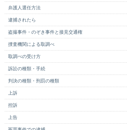
弁護人選任方法
逮捕されたら
盗撮事件・のぞき事件と接見交通権
捜査機関による取調べ
取調べの受け方
訴訟の種類・手続
判決の種類・刑罰の種類
上訴
控訴
上告
冤罪事件での逮捕