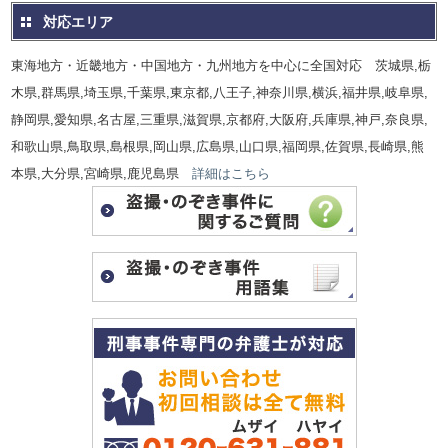
対応エリア
東海地方・近畿地方・中国地方・九州地方を中心に全国対応 茨城県,栃
木県,群馬県,埼玉県,千葉県,東京都,八王子,神奈川県,横浜,福井県,岐阜県,
静岡県,愛知県,名古屋,三重県,滋賀県,京都府,大阪府,兵庫県,神戸,奈良県,
和歌山県,鳥取県,島根県,岡山県,広島県,山口県,福岡県,佐賀県,長崎県,熊
本県,大分県,宮崎県,鹿児島県
詳細はこちら