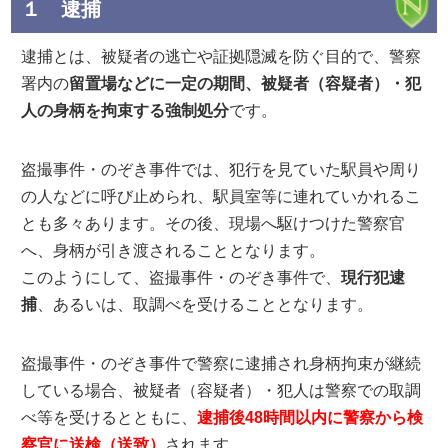
１ 逮捕
逮捕とは、被疑者の逃亡や証拠隠滅を防ぐ目的で、警察
署内の
留置場などに一定の期間、被疑者（容疑者）・犯
人の身柄を拘束する強制処分
です。
盗撮事件・のぞき事件では、犯行を見ていた駅員や周り
の人などに呼び止められ、駅員室等に連れていかれるこ
とも多々あります。その後、現場へ駆けつけた警察官
へ、身柄が引き渡されることとなります。
このようにして、盗撮事件・のぞき事件で、
現行犯逮
捕
、あるいは、取調べを受けることとなります。
盗撮事件・のぞき事件で警察に逮捕され身柄拘束が継続
している場合、被疑者（容疑者）・犯人は警察での取調
べ等を受けるとともに、
逮捕後48時間以内に警察から検
察官に送検（送致）
されます。