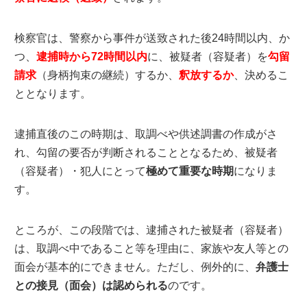
検察官は、警察から事件が送致された後24時間以内、か
つ、
逮捕時から72時間以内
に、被疑者（容疑者）を
勾留
請求
（身柄拘束の継続）するか、
釈放するか
、決めるこ
ととなります。
逮捕直後のこの時期は、取調べや供述調書の作成がさ
れ、勾留の要否が判断されることとなるため、被疑者
（容疑者）・犯人にとって
極めて重要な時期
になりま
す。
ところが、この段階では、逮捕された被疑者（容疑者）
は、取調べ中であること等を理由に、家族や友人等との
面会が基本的にできません。ただし、例外的に、
弁護士
との接見（面会）は認められる
のです。