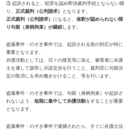
③ 起訴されると、犯罪を認め即決裁判手続とならない限
り、
正式裁判（公判請求）
となります。
正式裁判（公判請求）
になると、
保釈が認められない限
り勾留（身柄拘束）が継続
します。
盗撮事件・のぞき事件では、起訴される前の対応が特に
重要となります。
弁護活動としては、日々の接見等に加え、被害者に弁護
士を通して謝罪し示談交渉を行うこと、裁判官に勾留決
定の取消しを求め働きかけること、等を行います。
盗撮事件・のぞき事件では、勾留（身柄拘束）や起訴さ
れないよう、
短期に集中して弁護活動
をすることが重要
となります。
盗撮事件・のぞき事件で逮捕されたら、すぐに弁護士法