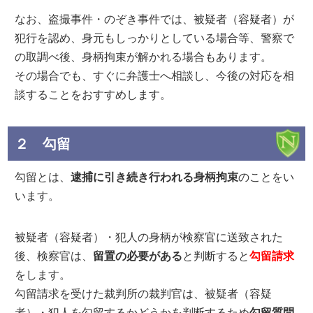
なお、盗撮事件・のぞき事件では、被疑者（容疑者）が
犯行を認め、身元もしっかりとしている場合等、警察で
の取調べ後、身柄拘束が解かれる場合もあります。
その場合でも、すぐに弁護士へ相談し、今後の対応を相
談することをおすすめします。
２ 勾留
勾留とは、
逮捕に引き続き行われる身柄拘束
のことをい
います。
被疑者（容疑者）・犯人の身柄が検察官に送致された
後、検察官は、
留置の必要がある
と判断すると
勾留請求
をします。
勾留請求を受けた裁判所の裁判官は、被疑者（容疑
者）・犯人を勾留するかどうかを判断するため
勾留質問