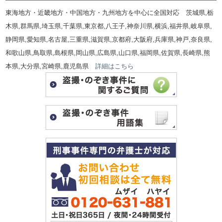
東海地方・近畿地方・中国地方・九州地方を中心に全国対応 茨城県,栃
木県,群馬県,埼玉県,千葉県,東京都,八王子,神奈川県,横浜,福井県,岐阜県,
静岡県,愛知県,名古屋,三重県,滋賀県,京都府,大阪府,兵庫県,神戸,奈良県,
和歌山県,鳥取県,島根県,岡山県,広島県,山口県,福岡県,佐賀県,長崎県,熊
本県,大分県,宮崎県,鹿児島県
詳細はこちら