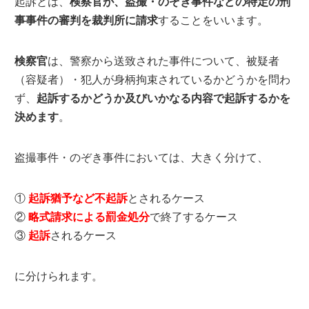
起訴とは、
検察官が、盗撮・のぞき事件などの特定の刑
事事件の審判を裁判所に請求
することをいいます。
検察官
は、警察から送致された事件について、被疑者
（容疑者）・犯人が身柄拘束されているかどうかを問わ
ず、
起訴するかどうか及びいかなる内容で起訴するかを
決めます
。
盗撮事件・のぞき事件においては、大きく分けて、
①
起訴猶予など不起訴
とされるケース
②
略式請求による罰金処分
で終了するケース
③
起訴
されるケース
に分けられます。