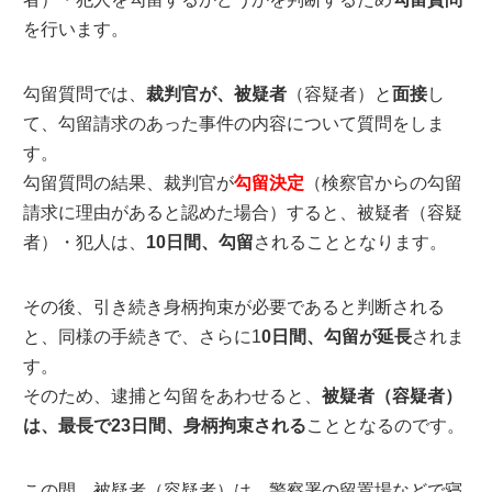
を行います。
勾留質問では、
裁判官が、被疑者
（容疑者）と
面接
し
て、勾留請求のあった事件の内容について質問をしま
す。
勾留質問の結果、裁判官が
勾留決定
（検察官からの勾留
請求に理由があると認めた場合）すると、被疑者（容疑
者）・犯人は、
10日間、勾留
されることとなります。
その後、引き続き身柄拘束が必要であると判断される
と、同様の手続きで、さらに1
0日間、勾留が延長
されま
す。
そのため、逮捕と勾留をあわせると、
被疑者（容疑者）
は、最長で23日間、身柄拘束される
こととなるのです。
この間、被疑者（容疑者）は、警察署の留置場などで寝