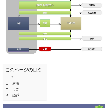
このページの目次
１ 逮捕
２ 勾留
３ 起訴