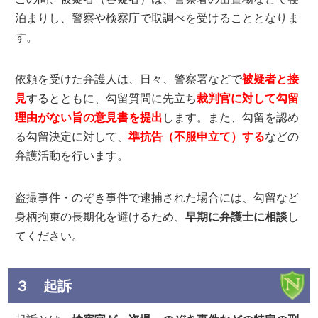
泊まりし、警察や検察庁で取調べを受けることとなりま
す。
依頼を受けた弁護人は、日々、警察署などで
被疑者と接
見
するとともに、勾留質問に先立ち
裁判官に対して勾留
理由がない旨の意見書を提出
します。また、勾留を認め
る勾留決定に対して、
準抗告（不服申立て）する
などの
弁護活動を行います。
盗撮事件・のぞき事件で逮捕された場合には、勾留など
身柄拘束の長期化を避けるため、
早期に弁護士に相談
し
てください。
３ 起訴