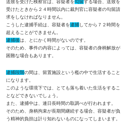
送致を受けた検察官は、容疑者を
勾留
する場合、送致を
受けたときから２４時間以内に裁判官に容疑者の勾留請
求をしなければなりません。
こうした逮捕手続は、容疑者を
逮捕
してから７２時間を
超えることができません。
逮捕後
は、とにかく時間がないのです。
そのため、事件の内容によっては、容疑者の身柄解放が
困難な場合もあります。
逮捕段階
の間は、留置施設という檻の中で生活すること
になります。
このような環境下では、とても落ち着いた生活をするこ
となどできないでしょう。
また、逮捕中は、連日長時間の取調べが行われます。
そのため、身柄拘束が長期間継続する場合、容疑者が負
う精神的負担は計り知れないものになってしまいます。