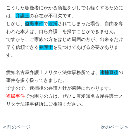
こうした容疑者にかかる負担を少しでも軽くするために
は、
弁護士
の存在が不可欠です。
しかし、
盗撮事件
で
逮捕
されてしまった場合、自由を奪
われた本人は、自ら弁護士を探すことができません。
ですから、ご家族の方をはじめ周囲の方が、出来るだけ
早く信頼できる
弁護士
を見つけてあげる必要がありま
す。
愛知名古屋弁護士ノリタケ法律事務所では、
逮捕直後
の
事件を多く扱ってきました。
ですので、逮捕後の弁護方針が瞬時にわかります。
盗撮事件
でお困りの方は、ぜひ１度愛知名古屋弁護士ノ
リタケ法律事務所にご相談ください。
« 前のページ
次のページ »