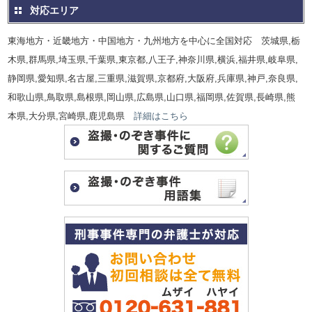
対応エリア
東海地方・近畿地方・中国地方・九州地方を中心に全国対応 茨城県,栃
木県,群馬県,埼玉県,千葉県,東京都,八王子,神奈川県,横浜,福井県,岐阜県,
静岡県,愛知県,名古屋,三重県,滋賀県,京都府,大阪府,兵庫県,神戸,奈良県,
和歌山県,鳥取県,島根県,岡山県,広島県,山口県,福岡県,佐賀県,長崎県,熊
本県,大分県,宮崎県,鹿児島県
詳細はこちら