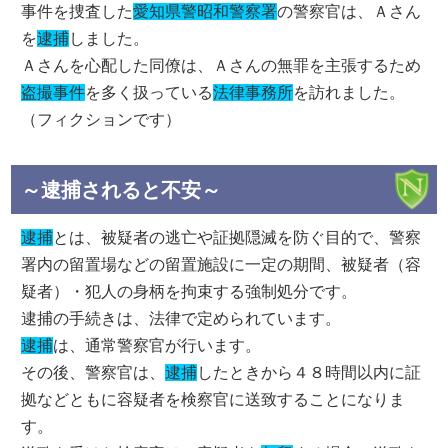
事件を捜査した
愛知県警昭和警察署
の警察官は、Ａさん
を
逮捕
しました。
Ａさんを心配した同僚は、Ａさんの無罪を主張するため
盗撮事件
を多く扱っている
法律事務所
を訪れました。
（フィクションです）
～逮捕されると不安～
逮捕
とは、被疑者の逃亡や証拠隠滅を防ぐ目的で、警察
署内の留置場などの留置施設に一定の期間、被疑者（容
疑者）・犯人の身柄を拘束する強制処分です。
逮捕の手続きは、法律で定められています。
逮捕
は、通常警察官が行います。
その後、警察官は、
逮捕
したときから４８時間以内に証
拠などともに容疑者を検察官に送致することになりま
す。