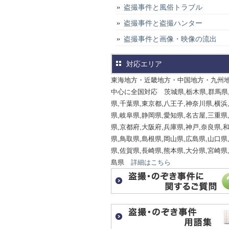
盗撮事件と風俗トラブル
盗撮事件と盗撮ハンター
盗撮事件と画像・映像の流出
対応エリア
東海地方・近畿地方・中国地方・九州
中心に全国対応 茨城県,栃木県,群馬県
県,千葉県,東京都,八王子,神奈川県,横浜
県,岐阜県,静岡県,愛知県,名古屋,三重県
県,京都府,大阪府,兵庫県,神戸,奈良県,
県,鳥取県,島根県,岡山県,広島県,山口県
県,佐賀県,長崎県,熊本県,大分県,宮崎県
島県
詳細はこちら