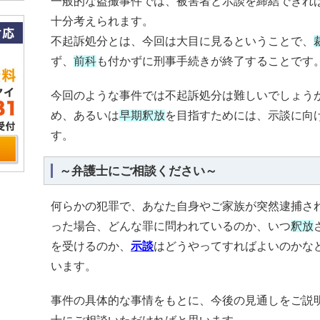
一般的な盗撮事件では、被害者と示談を締結できれ
十分考えられます。
不起訴処分とは、今回は大目に見るということで、
ず、
前科
も付かずに刑事手続きが終了することです
今回のような事件では不起訴処分は難しいでしょう
め、あるいは
早期釈放
を目指すためには、示談に向
す。
～弁護士にご相談ください～
何らかの犯罪で、あなた自身やご家族が突然逮捕さ
った場合、どんな罪に問われているのか、いつ
釈放
を受けるのか、
示談
はどうやってすればよいのかな
います。
事件の具体的な事情をもとに、今後の見通しをご説