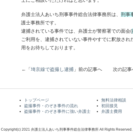
士にご相談いただければと思います。
弁護士法人あいち刑事事件総合法律事務所は、
刑事
護士事務所です。
逮捕されている事件では、弁護士が警察署での面会(
ご利用を、逮捕されていない事件やすでに釈放され
用をお待ちしております。
←「
埼京線で盗撮し逮捕
」前の記事へ 次の記事
トップページ
無料法律相談
盗撮事件・のぞき事件の流れ
初回接見
盗撮事件・のぞき事件に強い弁護士
弁護士費用
Copyright(c) 2021 弁護士法人あいち刑事事件総合法律事務所 All Rights Reserved.