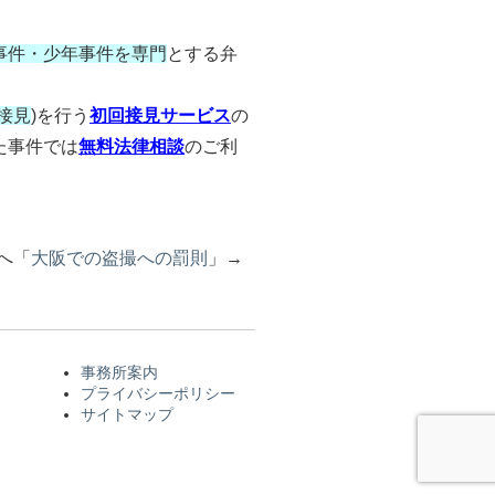
事件・少年事件を専門
とする弁
接見
)を行う
初回接見サービス
の
た事件では
無料法律相談
のご利
へ「
大阪での盗撮への罰則
」→
事務所案内
プライバシーポリシー
サイトマップ