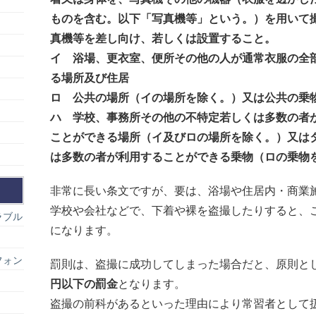
ものを含む。以下「写真機等」という。）を用いて
真機等を差し向け、若しくは設置すること。
イ 浴場、更衣室、便所その他の人が通常衣服の全
る場所及び住居
ロ 公共の場所（イの場所を除く。）又は公共の乗
ハ 学校、事務所その他の不特定若しくは多数の者
ことができる場所（イ及びロの場所を除く。）又は
は多数の者が利用することができる乗物（ロの乗物
非常に長い条文ですが、要は、浴場や住居内・商業
学校や会社などで、下着や裸を盗撮したりすると、
ラブル
になります。
フォン
罰則は、盗撮に成功してしまった場合だと、原則と
円以下の罰金
となります。
盗撮の前科があるといった理由により常習者として