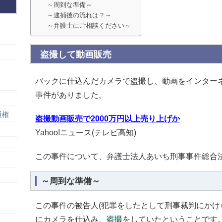
～周到な準備～
～逮捕後の流れは？～
～弁護士にご相談ください～
盗撮して動画販売
バックに仕込んだカメラで盗撮し、動画をインター
事件がありました。
通権
盗撮動画販売で2000万円以上売り上げか
Yahoo!ニュース(テレビ高知)
この事件について、弁護士法人あいち刑事事件総合
～周到な準備～
この事件の被告人(犯罪をしたとして刑事裁判にかけ
にカメラを仕込み、
盗撮
をしていたということです