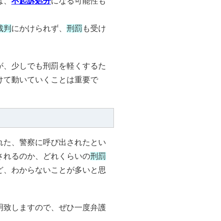
ば、
不起訴処分
になる可能性も
裁判
にかけられず、
刑罰
も受け
。
が、少しでも刑罰を軽くするた
けて動いていくことは重要で
れた、警察に呼び出されたとい
されるのか、どれくらいの
刑罰
ど、わからないことが多いと思
明致しますので、ぜひ一度弁護