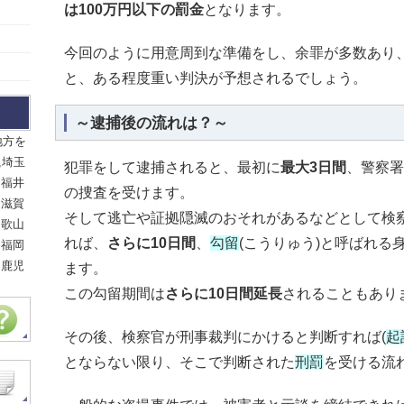
は100万円以下の罰金
となります。
今回のように用意周到な準備をし、余罪が多数あり
と、ある程度重い判決が予想されるでしょう。
～逮捕後の流れは？～
地方を
,埼玉
犯罪をして逮捕されると、最初に
最大3日間
、警察署
,福井
の捜査を受けます。
,滋賀
そして逃亡や証拠隠滅のおそれがあるなどとして検
和歌山
れば、
さらに10日間
、
勾留
(こうりゅう)と呼ばれる
,福岡
,鹿児
ます。
この勾留期間は
さらに10日間延長
されることもあり
その後、検察官が刑事裁判にかけると判断すれば(
起
とならない限り、そこで判断された
刑罰
を受ける流