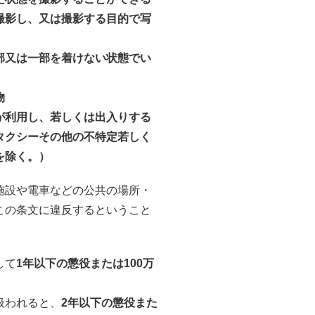
撮影し、又は撮影する目的で写
部又は一部を着けない状態でい
物
が利用し、若しくは出入りする
タクシーその他の不特定若しく
を除く。）
施設や電車などの公共の場所・
この条文に違反するということ
して
1年以下の懲役または100万
扱われると、
2年以下の懲役また