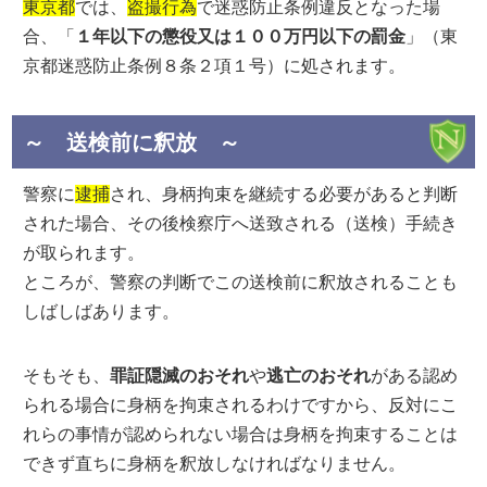
東京都
では、
盗撮行為
で迷惑防止条例違反となった場
合、「
１年以下の懲役又は１００万円以下の罰金
」（東
京都迷惑防止条例８条２項１号）に処されます。
～ 送検前に釈放 ～
警察に
逮捕
され、身柄拘束を継続する必要があると判断
された場合、その後検察庁へ送致される（送検）手続き
が取られます。
ところが、警察の判断でこの送検前に釈放されることも
しばしばあります。
そもそも、
罪証隠滅のおそれ
や
逃亡のおそれ
がある認め
られる場合に身柄を拘束されるわけですから、反対にこ
れらの事情が認められない場合は身柄を拘束することは
できず直ちに身柄を釈放しなければなりません。