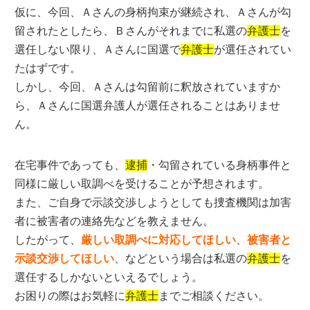
仮に、今回、Ａさんの身柄拘束が継続され、Ａさんが勾
留されたとしたら、Ｂさんがそれまでに私選の
弁護士
を
選任しない限り、Ａさんに国選で
弁護士
が選任されてい
たはずです。
しかし、今回、Ａさんは勾留前に釈放されていますか
ら、Ａさんに国選弁護人が選任されることはありませ
ん。
在宅事件であっても、
逮捕
・勾留されている身柄事件と
同様に厳しい取調べを受けることが予想されます。
また、ご自身で示談交渉しようとしても捜査機関は加害
者に被害者の連絡先などを教えません。
したがって、
厳しい取調べに対応してほしい
、
被害者と
示談交渉してほしい
、などという場合は私選の
弁護士
を
選任するしかないといえるでしょう。
お困りの際はお気軽に
弁護士
までご相談ください。