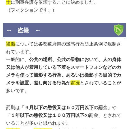
士
に刑事弁護を依頼することに決めました。
（フィクションです。）
～ 盗撮 ～
盗撮
については各都道府県の迷惑行為防止条例で規制さ
れています。
一般的に、
公共の場所、公共の乗物において、人の身体
又は他人が着用している下着をスマートフォンなどのカ
メラを使って撮影する行為、あるいは撮影する目的でカ
メラを設置、差し向ける行為
が
盗撮
とされていることが
多いです。
罰則は「６
月以下の懲役又は５０万円以下の罰金
」や
「
１年以下の懲役又は１００万円以下の罰金
」とされて
いることが多いと思われます。