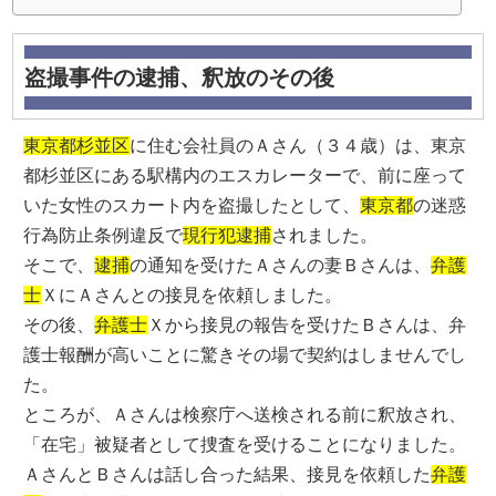
盗撮事件の逮捕、釈放のその後
東京都杉並区
に住む会社員のＡさん（３４歳）は、東京
都杉並区にある駅構内のエスカレーターで、前に座って
いた女性のスカート内を盗撮したとして、
東京都
の迷惑
行為防止条例違反で
現行犯逮捕
されました。
そこで、
逮捕
の通知を受けたＡさんの妻Ｂさんは、
弁護
士
ＸにＡさんとの接見を依頼しました。
その後、
弁護士
Ｘから接見の報告を受けたＢさんは、弁
護士報酬が高いことに驚きその場で契約はしませんでし
た。
ところが、Ａさんは検察庁へ送検される前に釈放され、
「在宅」被疑者として捜査を受けることになりました。
ＡさんとＢさんは話し合った結果、接見を依頼した
弁護