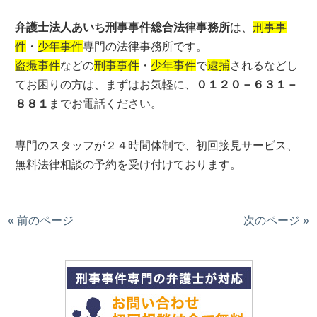
弁護士法人あいち刑事事件総合法律事務所
は、
刑事事
件
・
少年事件
専門の法律事務所です。
盗撮事件
などの
刑事事件
・
少年事件
で
逮捕
されるなどし
てお困りの方は、まずはお気軽に、
０１２０－６３１－
８８１
までお電話ください。
専門のスタッフが２４時間体制で、初回接見サービス、
無料法律相談の予約を受け付けております。
« 前のページ
次のページ »