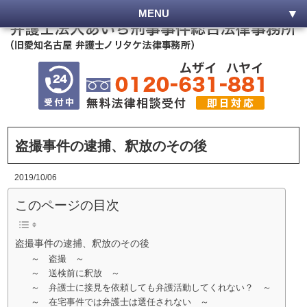
MENU
盗撮事件の逮捕、釈放のその後
2019/10/06
このページの目次
盗撮事件の逮捕、釈放のその後
～ 盗撮 ～
～ 送検前に釈放 ～
～ 弁護士に接見を依頼しても弁護活動してくれない？ ～
～ 在宅事件では弁護士は選任されない ～