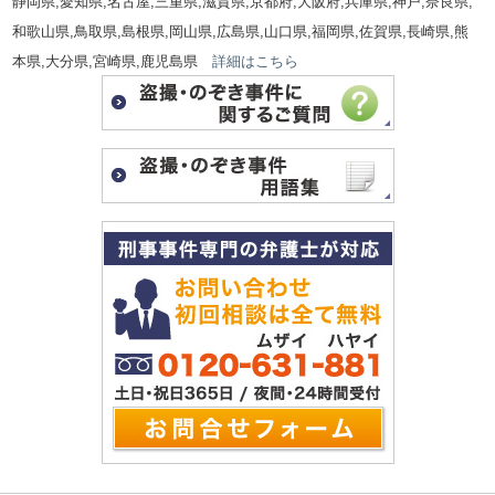
静岡県,愛知県,名古屋,三重県,滋賀県,京都府,大阪府,兵庫県,神戸,奈良県,
和歌山県,鳥取県,島根県,岡山県,広島県,山口県,福岡県,佐賀県,長崎県,熊
本県,大分県,宮崎県,鹿児島県
詳細はこちら