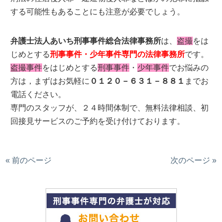
する可能性もあることにも注意が必要でしょう。
弁護士法人あいち刑事事件総合法律事務所
は、
盗撮
をは
じめとする
刑事事件・少年事件専門の法律事務所
です。
盗撮事件
をはじめとする
刑事事件
・
少年事件
でお悩みの
方は，まずはお気軽に
０１２０－６３１－８８１
までお
電話ください。
専門のスタッフが、２４時間体制で、無料法律相談、初
回接見サービスのご予約を受け付けております。
« 前のページ
次のページ »