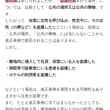
撮行為
は禁じられましたが、「
盗撮行為
を行う場所」に
ついては、以前として「
公共の場所又は公共の乗物
」で
す。
したがって、
自室に女性を呼び込み、性交中に、その女
性（の裸など）を盗撮した
などという場合は、自室は
「公共の場所」「公共の乗物」には当たらないことから
改正条例で処罰されることはありません。
しかし、
・敷地内に侵入して住居、浴室にいる人を盗撮した
・病院等で診察室にいる患者を盗撮した
・ホテルの利用客を盗撮した
などという場合は、改正条例を適用される可能性もあり
ますから注意が必要です。
また、たとえ改正条例に当てはまらなかったとしても、
刑法の住居侵入罪・建造物侵入罪などほかの犯罪に抵触