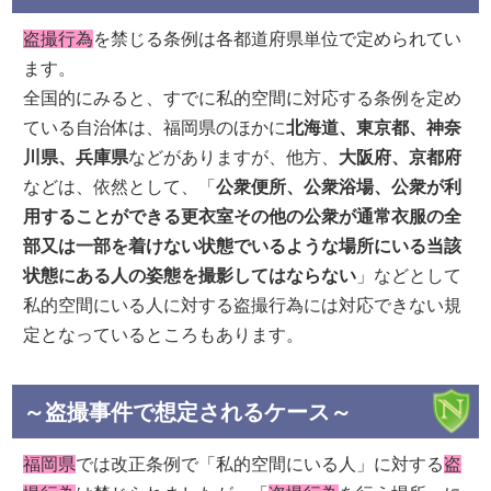
盗撮行為
を禁じる条例は各都道府県単位で定められてい
ます。
全国的にみると、すでに私的空間に対応する条例を定め
ている自治体は、福岡県のほかに
北海道、東京都、神奈
川県、兵庫県
などがありますが、他方、
大阪府、京都府
などは、依然として、「
公衆便所、公衆浴場、公衆が利
用することができる更衣室その他の公衆が通常衣服の全
部又は一部を着けない状態でいるような場所にいる当該
状態にある人の姿態を撮影してはならない
」などとして
私的空間にいる人に対する盗撮行為には対応できない規
定となっているところもあります。
～盗撮事件で想定されるケース～
福岡県
では改正条例で「私的空間にいる人」に対する
盗