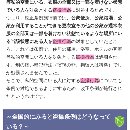
等私的空間にいる、衣服の全部又は一部を着けない状態
でいる人
を対象とする
盗撮行為
に対処するためです。
つまり、改正条例施行前では、
公衆便所、公衆浴場、公
衆が利用することができる更衣室その他の公衆が通常衣
服の全部又は一部を着けない状態でいるような場所にい
る当該状態にある人
を
盗撮行為
の対象としていたとこ
ろ、これでは条例で、住居の部屋、浴室、ホテルの客室
等私的空間にいる人を対象とする
盗撮行為
は処罰され
ず、刑の軽い軽犯罪法（窃視の罪、拘留又は科料）でし
か処罰されませんでした。
そこで、私的空間にいる人に対する
盗撮行為
についても
条例で対処できるようにするため、改正条例が施行され
たというわけです。
～全国的にみると盗撮条例はどうなって
いる？～