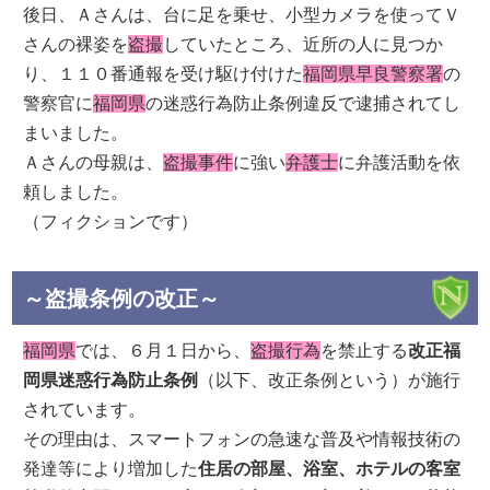
後日、Ａさんは、台に足を乗せ、小型カメラを使ってＶ
さんの裸姿を
盗撮
していたところ、近所の人に見つか
り、１１０番通報を受け駆け付けた
福岡県早良警察署
の
警察官に
福岡県
の迷惑行為防止条例違反で逮捕されてし
まいました。
Ａさんの母親は、
盗撮事件
に強い
弁護士
に弁護活動を依
頼しました。
（フィクションです）
～盗撮条例の改正～
福岡県
では、６月１日から、
盗撮行為
を禁止する
改正福
岡県迷惑行為防止条例
（以下、改正条例という）が施行
されています。
その理由は、スマートフォンの急速な普及や情報技術の
発達等により増加した
住居の部屋、浴室、ホテルの客室