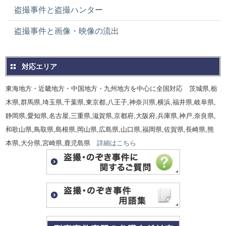
盗撮事件と盗撮ハンター
盗撮事件と画像・映像の流出
対応エリア
東海地方・近畿地方・中国地方・九州地方を中心に全国対応 茨城県,栃
木県,群馬県,埼玉県,千葉県,東京都,八王子,神奈川県,横浜,福井県,岐阜県,
静岡県,愛知県,名古屋,三重県,滋賀県,京都府,大阪府,兵庫県,神戸,奈良県,
和歌山県,鳥取県,島根県,岡山県,広島県,山口県,福岡県,佐賀県,長崎県,熊
本県,大分県,宮崎県,鹿児島県
詳細はこちら