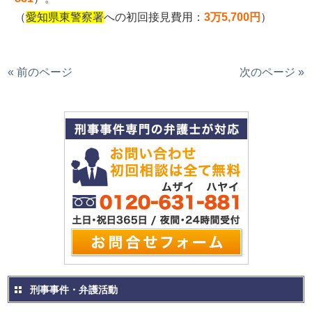
（
愛知県東警察署
への初回接見費用：
3万5,700円
）
« 前のページ
次のページ »
刑事事件・弁護活動