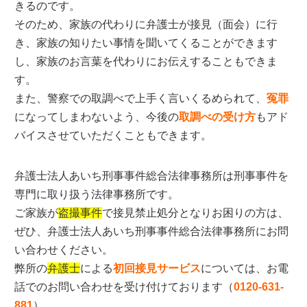
きるのです。
そのため、家族の代わりに弁護士が接見（面会）に行
き、家族の知りたい事情を聞いてくることができます
し、家族のお言葉を代わりにお伝えすることもできま
す。
また、警察での取調べで上手く言いくるめられて、
冤罪
になってしまわないよう、今後の
取調べの受け方
もアド
バイスさせていただくこともできます。
弁護士法人あいち刑事事件総合法律事務所は刑事事件を
専門に取り扱う法律事務所です。
ご家族が
盗撮事件
で接見禁止処分となりお困りの方は、
ぜひ、弁護士法人あいち刑事事件総合法律事務所にお問
い合わせください。
弊所の
弁護士
による
初回接見サービス
については、お電
話でのお問い合わせを受け付けております（
0120-631-
881
）。