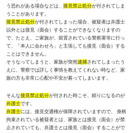
う恐れがある場合などは、
接見禁止処分
が付されてしま
うことがあります。
接見禁止処分
が付されてしまった場合、被疑者は弁護士
以外とは接見（面会）することができなくなりますの
で、たとえ、ご家族が、留置されている警察署等に行っ
て、「本人に会わせろ」と主張しても接見（面会）する
ことはできません。
そうなってしまうと、家族が突然
逮捕
されてしまったう
えに、警察では詳しく事情を教えてくれない時など、家
族の方も非常に心配や不安が募ってしまいます。
そんな
接見禁止処分
が付された時こそ、頼りになるのが
弁護士
です。
弁護士
には、接見交通権が保障されていますので、 身柄
拘束されている被疑者とは、家族とは接見（面会）が禁
止されていても、弁護士とは接見（面会）することがで