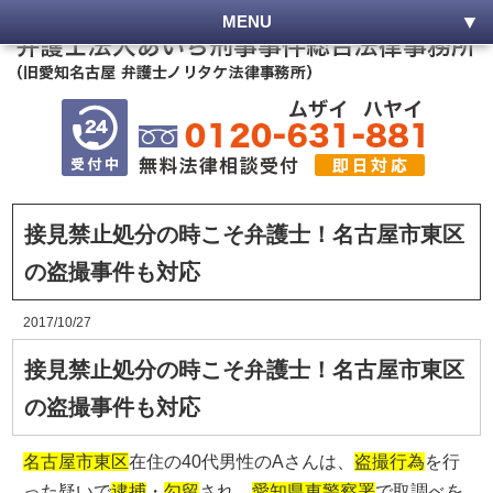
MENU
接見禁止処分の時こそ弁護士！名古屋市東区
の盗撮事件も対応
2017/10/27
接見禁止処分の時こそ弁護士！名古屋市東区
の盗撮事件も対応
名古屋市東区
在住の40代男性のAさんは、
盗撮行為
を行
った疑いで
逮捕
・
勾留
され、
愛知県東警察署
で取調べを