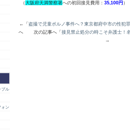
（
大阪府天満警察署
への初回接見費用：
35,100円
）
←「
盗撮で児童ポルノ事件へ？東京都府中市の性犯
へ 次の記事へ「
接見禁止処分の時こそ弁護士！
→
ラブル
フォン