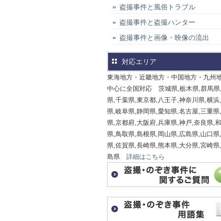
盗撮事件と風俗トラブル
盗撮事件と盗撮ハンター
盗撮事件と画像・映像の流出
対応エリア
東海地方・近畿地方・中国地方・九州
中心に全国対応 茨城県,栃木県,群馬県
県,千葉県,東京都,八王子,神奈川県,横浜
県,岐阜県,静岡県,愛知県,名古屋,三重県
県,京都府,大阪府,兵庫県,神戸,奈良県,
県,鳥取県,島根県,岡山県,広島県,山口県
県,佐賀県,長崎県,熊本県,大分県,宮崎県
島県
詳細はこちら