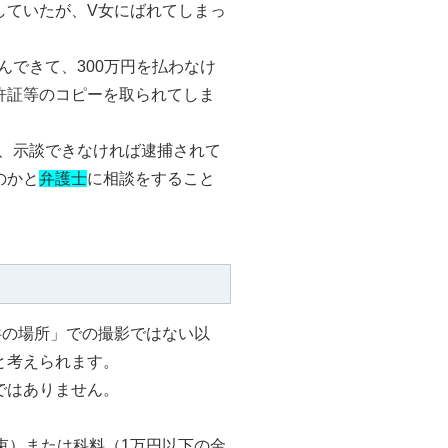
していたが、V女にばれてしまっ
んできて、300万円を払わなけ
許証等のコピーを取られてしま
の、示談できなければ逮捕されて
のかと
弁護士
に相談をすること
共の場所」での撮影ではない以
と考えられます。
ではありません。
。
束）または科料（1万円以下の金