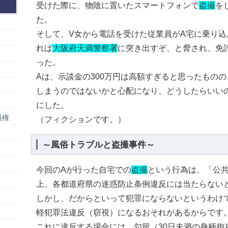
受けた際に、物陰に置いたスマートフォンで
盗撮
を
た。
そして、V女から電話を受けた従業員がA宅に乗り込
れば
大阪府天満警察署
に突き出すぞ、と脅され、免
った。
Aは、示談金の300万円は高額すぎると思ったもの
しまうのではないかと心配になり、どうしたらいい
にした。
通権
（フィクションです。）
～風俗トラブルと盗撮事件～
今回のAが行った自宅での
盗撮
という行為は、「公
上、各都道府県の迷惑防止条例違反には当たらない
しかし、だからといって犯罪にならないというわけ
軽犯罪法違反（窃視）になるおそれがあるからです
これに違反する場合には、勾留（30日未満の身柄拘