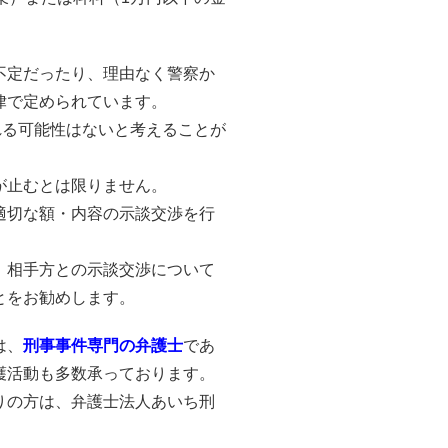
。
不定だったり、理由なく警察か
律で定められています。
れる可能性はないと考えることが
が止むとは限りません。
適切な額・内容の示談交渉を行
、相手方との示談交渉について
とをお勧めします。
は、
刑事事件専門の弁護士
であ
護活動も多数承っております。
りの方は、弁護士法人あいち刑
。