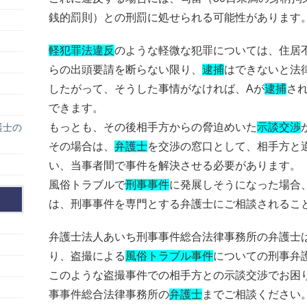
銭的罰則）との刑罰に処せられる可能性があります
軽犯罪法違反
のような軽微な犯罪については、住居
らの出頭要請を断らない限り、
逮捕
はできないと法
したがって、そうした事情がなければ、Aが
逮捕
さ
できます。
もっとも、その後相手方からの脅迫めいた
示談交渉
護士の
その場合は、
弁護士
を交渉の窓口として、相手方と
い、当事者間で事件を解決させる必要があります。
風俗トラブルで
刑事事件
に発展しそうになった場合
は、刑事事件を専門とする弁護士にご相談されるこ
弁護士法人あいち刑事事件総合法律事務所の弁護士
り、盗撮による
風俗トラブル事件
についての刑事弁
このような盗撮事件での相手方との示談交渉でお困
事事件総合法律事務所の
弁護士
までご相談ください