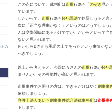
この点について、裁判所は
盗撮
行為も「
のぞき
見た
ています。
したがって、
盗撮
行為も
軽犯罪法
で処罰しうると言
次に「正当な理由がなく」というのはどうでしょう
んは交際関係にあるわけですが、だからといって当
ないと思われます。
何かしらBさんも承諾の上であったという事情がな
護士の
べきでしょう。
以上から考えると、今回にＡさんの
盗撮
行為が
軽犯
ませんが、その可能性が高いと思われます。
盗撮事件でお困りの方は、できるだけはやく
刑事事
依頼しましょう。
弁護士法人あいち刑事事件総合法律事務所
は
盗撮事
トします。