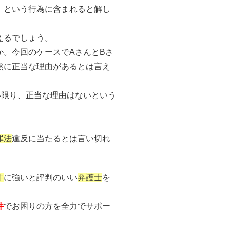
」という行為に含まれると解し
えるでしょう。
か。今回のケースでAさんとBさ
然に正当な理由があるとは言え
い限り、正当な理由はないという
罪法
違反に当たるとは言い切れ
件
に強いと評判のいい
弁護士
を
件
でお困りの方を全力でサポー