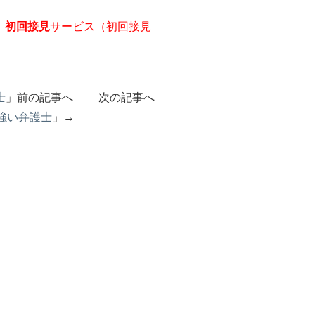
、
初回接見
サービス（初回接見
士
」前の記事へ 次の記事へ
強い弁護士
」→