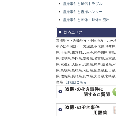
盗撮事件と風俗トラブル
盗撮事件と盗撮ハンター
盗撮事件と画像・映像の流出
対応エリア
東海地方・近畿地方・中国地方・九州
中心に全国対応 茨城県,栃木県,群馬県
県,千葉県,東京都,八王子,神奈川県,横浜
県,岐阜県,静岡県,愛知県,名古屋,三重県
県,京都府,大阪府,兵庫県,神戸,奈良県,
県,鳥取県,島根県,岡山県,広島県,山口県
県,佐賀県,長崎県,熊本県,大分県,宮崎県
島県
詳細はこちら