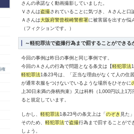
さんの承諾なく動画撮影していました。
Ｖさんは
盗撮
されていることに気づき、Ａさんと口
Ａさんは
大阪府警曾根崎警察署
に被害届を出すか悩
（フィクションです。）
～軽犯罪法で盗撮行為まで罰することができる
今回の事例は昨日の事例と同じ事例です。
今回のＡさんの行為で問題となる条文は【
軽犯罪法
通権
軽犯罪法
1条23号は、「正当な理由がなくて人の住
が通常衣服をつけないでいるような場所をひそかに
上30日未満の身柄拘束）又は科料（1,000円以上
ると規定しています。
しかし、
軽犯罪法
1条23号の条文上は「
のぞき
見た
そのため、
軽犯罪法
で
盗撮
行為まで罰することがで
しょう。