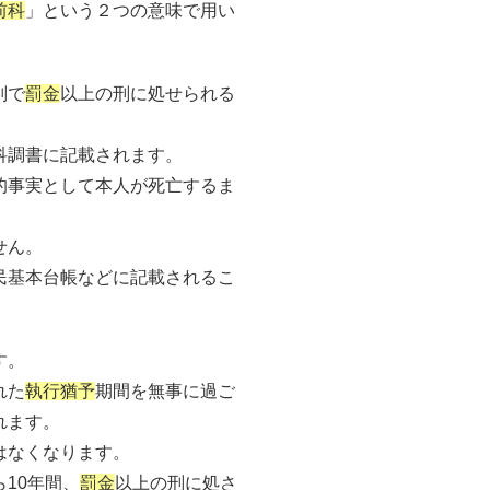
前科
」という２つの意味で用い
判で
罰金
以上の刑に処せられる
科調書に記載されます。
的事実として本人が死亡するま
せん。
民基本台帳などに記載されるこ
す。
れた
執行猶予
期間を無事に過ご
れます。
はなくなります。
10年間、
罰金
以上の刑に処さ