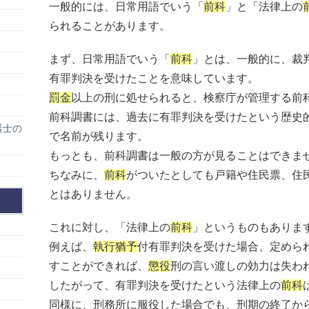
一般的には、日常用語でいう「
前科
」と「法律上の
られることがあります。
まず、日常用語でいう「
前科
」とは、一般的に、裁
有罪判決を受けたことを意味しています。
罰金
以上の刑に処せられると、検察庁が管理する前
前科調書には、過去に有罪判決を受けたという歴史
護士の
で名前が残ります。
もっとも、前科調書は一般の方が見ることはできま
ちなみに、
前科
がついたとしても戸籍や住民票、住
とはありません。
これに対し、「法律上の
前科
」というものもありま
例えば、
執行猶予
付有罪判決を受けた場合、定めら
すことができれば、
懲役
刑の言い渡しの効力は失わ
したがって、有罪判決を受けたという法律上の
前科
同様に、刑務所に服役した場合でも、刑期の終了から