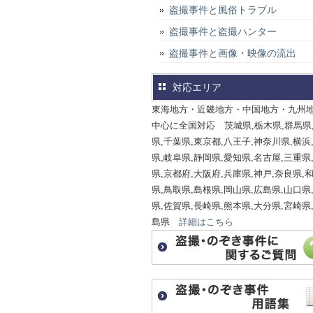
盗撮事件と風俗トラブル
盗撮事件と盗撮ハンター
盗撮事件と画像・映像の流出
対応エリア
東海地方・近畿地方・中国地方・九州
中心に全国対応 茨城県,栃木県,群馬県
県,千葉県,東京都,八王子,神奈川県,横浜
県,岐阜県,静岡県,愛知県,名古屋,三重県
県,京都府,大阪府,兵庫県,神戸,奈良県,
県,鳥取県,島根県,岡山県,広島県,山口県
県,佐賀県,長崎県,熊本県,大分県,宮崎県
島県
詳細はこちら