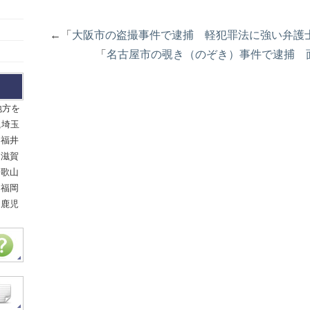
←「
大阪市の盗撮事件で逮捕 軽犯罪法に強い弁護
「
名古屋市の覗き（のぞき）事件で逮捕 
地方を
,埼玉
,福井
,滋賀
和歌山
,福岡
,鹿児