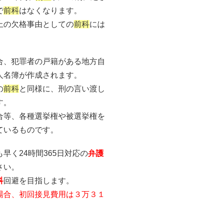
で
前科
はなくなります。
上の欠格事由としての
前科
には
合、犯罪者の戸籍がある地方自
人名簿が作成されます。
の
前科
と同様に、刑の言い渡し
す。
合等、各種選挙権や被選挙権を
ているものです。
早く24時間365日対応の
弁護
さい。
科
回避を目指します。
場合、初回接見費用は３万３１