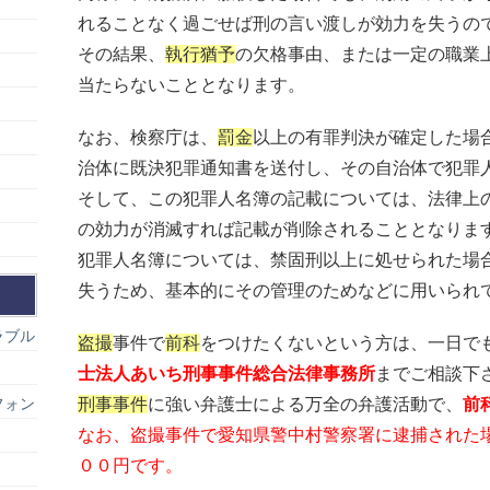
れることなく過ごせば刑の言い渡しが効力を失うの
その結果、
執行猶予
の欠格事由、または一定の職業
当たらないこととなります。
なお、検察庁は、
罰金
以上の有罪判決が確定した場
治体に既決犯罪通知書を送付し、その自治体で犯罪
そして、この犯罪人名簿の記載については、法律上
の効力が消滅すれば記載が削除されることとなりま
犯罪人名簿については、禁固刑以上に処せられた場
失うため、基本的にその管理のためなどに用いられ
ラブル
盗撮
事件で
前科
をつけたくないという方は、一日でも
士法人あいち刑事事件総合法律事務所
までご相談下
フォン
刑事事件
に強い弁護士による万全の弁護活動で、
前
なお、盗撮事件で愛知県警中村警察署に逮捕された
００円です。