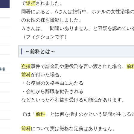
で
逮捕
されました。
同署によると、Aさんは旅行中、ホテルの女性浴場
の女性の裸を撮影しました。
Ａさんは、「間違いありません」と容疑を認めてい
（フィクションです）
～前科とは～
盗撮
事件で罰金刑や懲役刑を言い渡された場合、
前
通権
前科
が付いた場合、
・公務員の欠格事由にあたる
・会社から辞職を勧告される
などといった不利益を受ける可能性があります。
では「
前科
」とは何を指すのかという疑問が生じる
前科
について実は厳格な定義はありません。