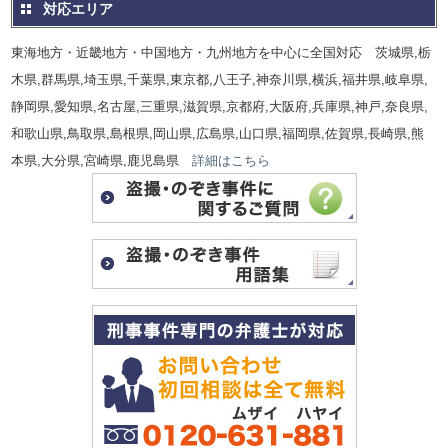
対応エリア
東海地方・近畿地方・中国地方・九州地方を中心に全国対応 茨城県,栃
木県,群馬県,埼玉県,千葉県,東京都,八王子,神奈川県,横浜,福井県,岐阜県,
静岡県,愛知県,名古屋,三重県,滋賀県,京都府,大阪府,兵庫県,神戸,奈良県,
和歌山県,鳥取県,島根県,岡山県,広島県,山口県,福岡県,佐賀県,長崎県,熊
本県,大分県,宮崎県,鹿児島県
詳細はこちら