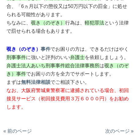
合、「6ヵ月以下の懲役又は50万円以下の罰金」に処せ
られる可能性があります。
ちなみに、
覗き（のぞき）
行為は、
軽犯罪法
という法律
で罰せられる場合もあります。
覗き（のぞき）
事件
でお困りの方は、できるだけはやく
刑事事件
に強いと評判のいい
弁護士
を依頼しましょう。
弁護士法人あいち刑事事件総合法律事務所
は
覗き（のぞ
き）事件
でお困りの方を全力でサポートします。
まずは
無料法律相談
でご相談下さい。
なお、大阪府警城東警察署に逮捕されている場合、初回
接見サービス（初回接見費用３万６０００円）をお勧め
します。
« 前のページ
次のページ »