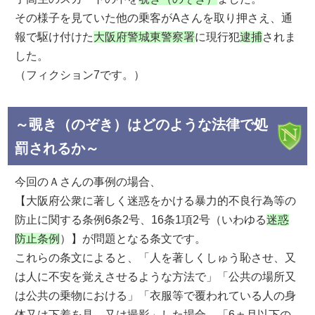
その様子を見ていた他の乗客がAさんを取り押さえ、通
報で駆け付けた
大阪府警城東警察署
に現行犯
逮捕
されま
した。
（フィクション7です。）
～覗き（のぞき）はどのような法律で処
罰されるか～
今回のＡさんの事例の場合、
【大阪府公衆に著しく迷惑をかける暴力的不良行為等の
防止に関する条例6条2号、16条1項2号（いわゆる
迷惑
防止条例
）】が問題となる条文です。
これらの条文によると、「人を著しくしゅう恥させ、又
は人に不安を覚えさせるような方法で」「公共の場所又
は公共の乗物における」「衣服等で覆われている人の身
体又は下着を見、又は撮影」した場合、「6ヵ月以下の