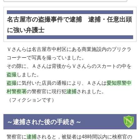
名古屋市の盗撮事件で逮捕 逮捕・任意出頭
に強い弁護士
Ｖさんらは名古屋市中村区にある商業施設内のプリクラ
コーナーで写真を撮っていました。
その隙に、Ａさんは背後からＶさんらのスカートの中を
盗撮
しました。
盗撮
に気付いた店員の通報により、Ａさんは
愛知県警中
村警察署
の警察官に現行犯
逮捕
されました。
（フィクションです）
～逮捕された後の手続き～
警察官に
逮捕
されると，被疑者は48時間以内に検察官の