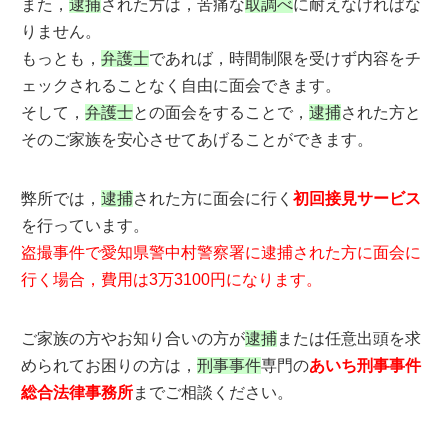
また，
逮捕
された方は，苦痛な
取調べ
に耐えなければな
りません。
もっとも，
弁護士
であれば，時間制限を受けず内容をチ
ェックされることなく自由に面会できます。
そして，
弁護士
との面会をすることで，
逮捕
された方と
そのご家族を安心させてあげることができます。
弊所では，
逮捕
された方に面会に行く
初回接見サービス
を行っています。
盗撮事件で愛知県警中村警察署に逮捕された方に面会に
行く場合，費用は3万3100円になります。
ご家族の方やお知り合いの方が
逮捕
または任意出頭を求
められてお困りの方は，
刑事事件
専門の
あいち刑事事件
総合法律事務所
までご相談ください。