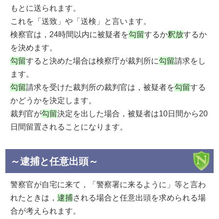
もとに送られます。
これを「送致」や「送検」と言います。
検察官は，24時間以内に被疑者を
勾留
するか
釈放
するか
を決めます。
勾留
すると決めた場合は検察庁が裁判所に
勾留
請求をし
ます。
勾留
請求を受けた裁判所の裁判官は，被疑者を
勾留
する
かどうかを決定します。
裁判官が
勾留
決定を出した場合，被疑者は10日間から20
日間留置されることになります。
～逮捕と任意出頭～
警察官が自宅に来て，「警察署に来るように」等と言わ
れたときは，
逮捕
される場合と任意出頭を求められる場
合が考えられます。