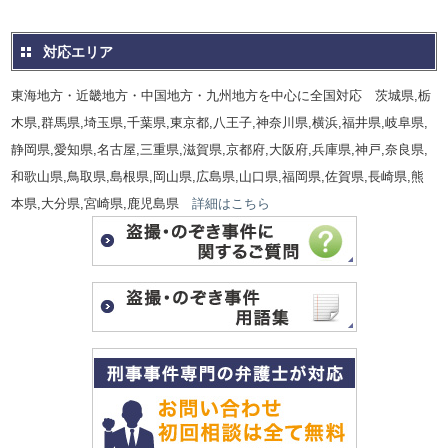
対応エリア
東海地方・近畿地方・中国地方・九州地方を中心に全国対応 茨城県,栃
木県,群馬県,埼玉県,千葉県,東京都,八王子,神奈川県,横浜,福井県,岐阜県,
静岡県,愛知県,名古屋,三重県,滋賀県,京都府,大阪府,兵庫県,神戸,奈良県,
和歌山県,鳥取県,島根県,岡山県,広島県,山口県,福岡県,佐賀県,長崎県,熊
本県,大分県,宮崎県,鹿児島県
詳細はこちら