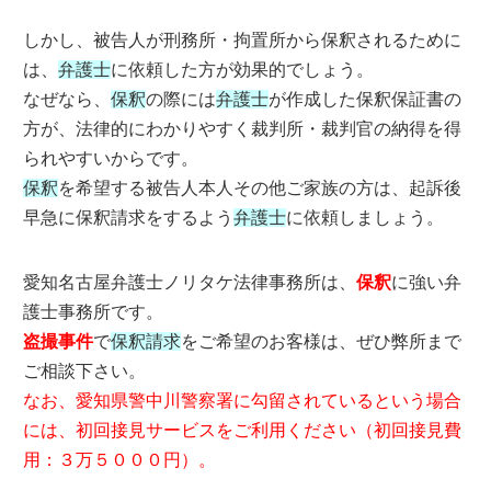
しかし、被告人が刑務所・拘置所から保釈されるために
は、
弁護士
に依頼した方が効果的でしょう。
なぜなら、
保釈
の際には
弁護士
が作成した保釈保証書の
方が、法律的にわかりやすく裁判所・裁判官の納得を得
られやすいからです。
保釈
を希望する被告人本人その他ご家族の方は、起訴後
早急に保釈請求をするよう
弁護士
に依頼しましょう。
愛知名古屋弁護士ノリタケ法律事務所は、
保釈
に強い弁
護士事務所です。
盗撮事件
で
保釈請求
をご希望のお客様は、ぜひ弊所まで
ご相談下さい。
なお、愛知県警中川警察署に勾留されているという場合
には、初回接見サービスをご利用ください（初回接見費
用：３万５０００円）。