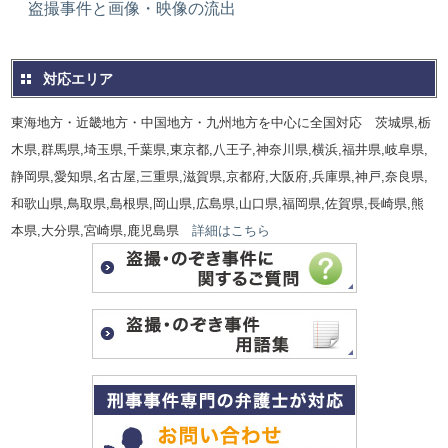
盗撮事件と画像・映像の流出
対応エリア
東海地方・近畿地方・中国地方・九州地方を中心に全国対応 茨城県,栃
木県,群馬県,埼玉県,千葉県,東京都,八王子,神奈川県,横浜,福井県,岐阜県,
静岡県,愛知県,名古屋,三重県,滋賀県,京都府,大阪府,兵庫県,神戸,奈良県,
和歌山県,鳥取県,島根県,岡山県,広島県,山口県,福岡県,佐賀県,長崎県,熊
本県,大分県,宮崎県,鹿児島県
詳細はこちら