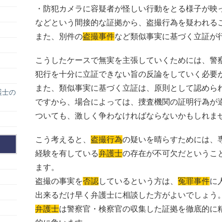
・防犯カメラに容疑者が怪しい行動をとる様子が映
などという間接的な証拠から、盗撮行為を疑われる
また、別件の
盗撮事件
など類似事実に基づく立証が
こうしたケースで無実を主張していくためには、警
犯行を十分に立証できない旨の反論をしていく必要
また、類似事実に基づく立証は、原則として認めら
護士の
ですから、場合によっては、捜査機関の証明行為が
ついても、激しく争わなければならないかもしれま
こう考えると、
盗撮行為
の疑いを晴らすためには、
経験を有している
弁護士
の存在が不可欠だというこ
ます。
盗撮の事実を
否認
しているという方は、
冤罪事件
に
出来るだけ早く弁護士に相談した方がよいでしょう
弁護士
は警察官・検察官の収集した証拠を徹底的に