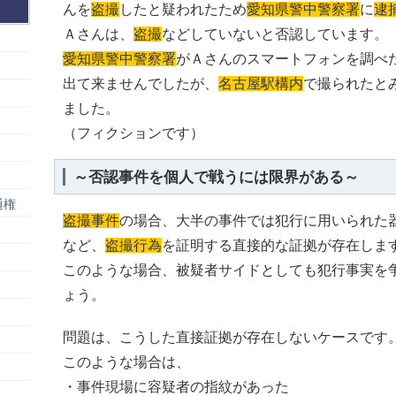
んを
盗撮
したと疑われたため
愛知県警中警察署
に
逮
Ａさんは、
盗撮
などしていないと否認しています。
愛知県警中警察署
がＡさんのスマートフォンを調べ
出て来ませんでしたが、
名古屋駅構内
で撮られたと
ました。
（フィクションです）
～否認事件を個人で戦うには限界がある～
通権
盗撮事件
の場合、大半の事件では犯行に用いられた
など、
盗撮行為
を証明する直接的な証拠が存在しま
このような場合、被疑者サイドとしても犯行事実を
ょう。
問題は、こうした直接証拠が存在しないケースです
このような場合は、
・事件現場に容疑者の指紋があった