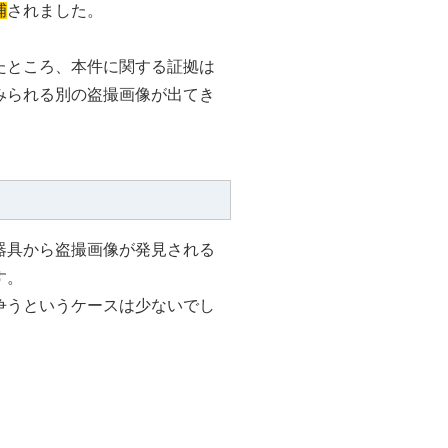
捕
されました。
たところ、本件に関する証拠は
みられる別の盗撮画像が出てき
器具から盗撮画像が発見される
す。
争うというケースは少ないでし
。