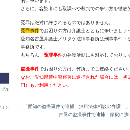
的に争います。
さらに、容疑者にも取調べや裁判での争い方を徹底
冤罪は絶対に許されるものではありません。
冤罪事件
でお困りの方は弁護士とともに争いましょ
愛知名古屋弁護士ノリタケ法律事務所は刑事事件・
事務所です。
もちろん、
冤罪事件
の弁護活動にも対応しておりま
盗撮事件
でお困りの方は、弊所までご連絡ください
なお、愛知県警中警察署に逮捕された場合には、初
円）もご利用ください。
ラブル
←「
愛知の盗撮事件で逮捕 無料法律相談の弁護士
フォン
古屋の盗撮事件で逮捕 保釈に強