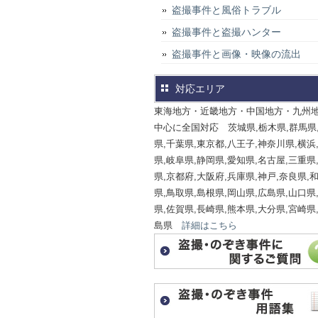
盗撮事件と風俗トラブル
盗撮事件と盗撮ハンター
盗撮事件と画像・映像の流出
対応エリア
東海地方・近畿地方・中国地方・九州
中心に全国対応 茨城県,栃木県,群馬県
県,千葉県,東京都,八王子,神奈川県,横浜
県,岐阜県,静岡県,愛知県,名古屋,三重県
県,京都府,大阪府,兵庫県,神戸,奈良県,
県,鳥取県,島根県,岡山県,広島県,山口県
県,佐賀県,長崎県,熊本県,大分県,宮崎県
島県
詳細はこちら