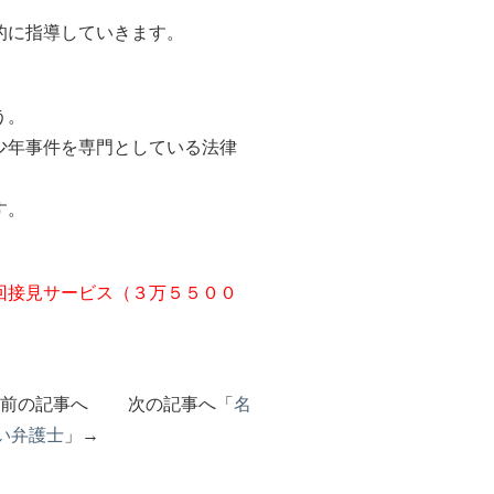
的に指導していきます。
う。
少年事件を専門としている法律
す。
。
回接見サービス（３万５５００
」前の記事へ 次の記事へ「
名
い弁護士
」→