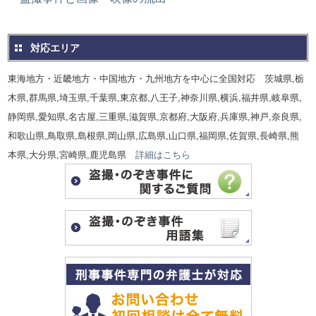
対応エリア
東海地方・近畿地方・中国地方・九州地方を中心に全国対応 茨城県,栃
木県,群馬県,埼玉県,千葉県,東京都,八王子,神奈川県,横浜,福井県,岐阜県,
静岡県,愛知県,名古屋,三重県,滋賀県,京都府,大阪府,兵庫県,神戸,奈良県,
和歌山県,鳥取県,島根県,岡山県,広島県,山口県,福岡県,佐賀県,長崎県,熊
本県,大分県,宮崎県,鹿児島県
詳細はこちら