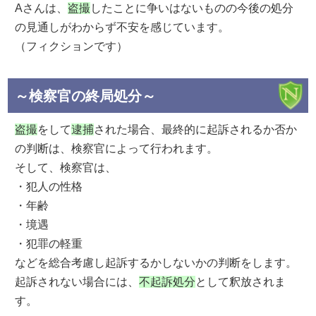
Aさんは、
盗撮
したことに争いはないものの今後の処分
の見通しがわからず不安を感じています。
（フィクションです）
～検察官の終局処分～
盗撮
をして
逮捕
された場合、最終的に起訴されるか否か
の判断は、検察官によって行われます。
そして、検察官は、
・犯人の性格
・年齢
・境遇
・犯罪の軽重
などを総合考慮し起訴するかしないかの判断をします。
起訴されない場合には、
不起訴処分
として釈放されま
す。