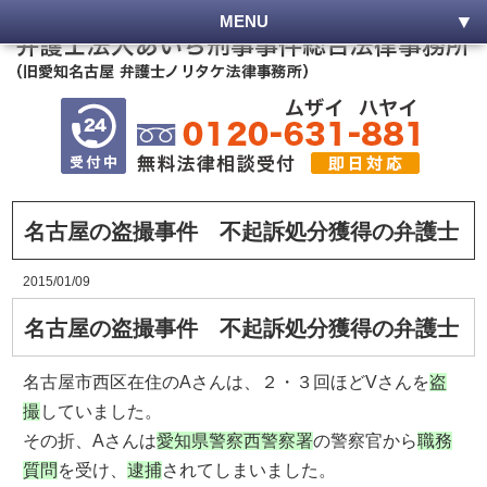
MENU
名古屋の盗撮事件 不起訴処分獲得の弁護士
2015/01/09
名古屋の盗撮事件 不起訴処分獲得の弁護士
名古屋市西区在住のAさんは、２・３回ほどVさんを
盗
撮
していました。
その折、Aさんは
愛知県警察西警察署
の警察官から
職務
質問
を受け、
逮捕
されてしまいました。