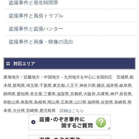
盗撮事件と発生時間帯
盗撮事件と風俗トラブル
盗撮事件と盗撮ハンター
盗撮事件と画像・映像の流出
対応エリア
東海地方・近畿地方・中国地方・九州地方を中心に全国対応 茨城県,栃
木県,群馬県,埼玉県,千葉県,東京都,八王子,神奈川県,横浜,福井県,岐阜県,
静岡県,愛知県,名古屋,三重県,滋賀県,京都府,大阪府,兵庫県,神戸,奈良県,
和歌山県,鳥取県,島根県,岡山県,広島県,山口県,福岡県,佐賀県,長崎県,熊
本県,大分県,宮崎県,鹿児島県
詳細はこちら