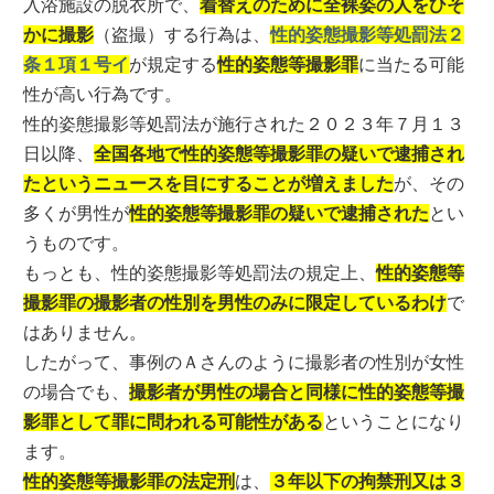
入浴施設の脱衣所で、
着替えのために全裸姿の人をひそ
かに撮影
（盗撮）する行為は、
性的姿態撮影等処罰法２
条１項１号イ
が規定する
性的姿態等撮影罪
に当たる可能
性が高い行為です。
性的姿態撮影等処罰法が施行された２０２３年７月１３
日以降、
全国各地で性的姿態等撮影罪の疑いで逮捕され
たというニュースを目にすることが増えました
が、その
多くが男性が
性的姿態等撮影罪の疑いで逮捕された
とい
うものです。
もっとも、性的姿態撮影等処罰法の規定上、
性的姿態等
撮影罪の撮影者の性別を男性のみに限定しているわけ
で
はありません。
したがって、事例のＡさんのように撮影者の性別が女性
の場合でも、
撮影者が男性の場合と同様に性的姿態等撮
影罪として罪に問われる可能性がある
ということになり
ます。
性的姿態等撮影罪の法定刑
は、
３年以下の拘禁刑又は３