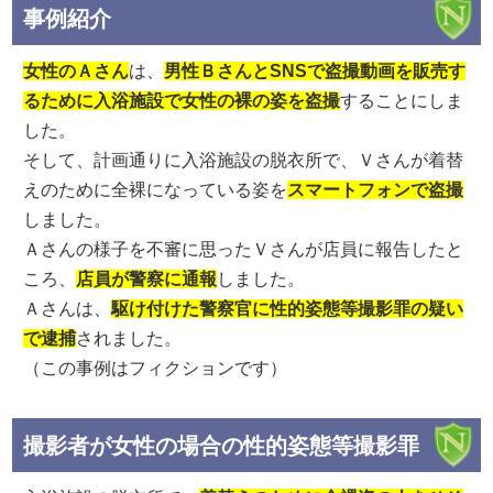
事例紹介
女性のＡさん
は、
男性ＢさんとSNSで盗撮動画を販売す
るために入浴施設で女性の裸の姿を盗撮
することにしま
した。
そして、計画通りに入浴施設の脱衣所で、Ｖさんが着替
えのために全裸になっている姿を
スマートフォンで盗撮
しました。
Ａさんの様子を不審に思ったＶさんが店員に報告したと
ころ、
店員が警察に通報
しました。
Ａさんは、
駆け付けた警察官に性的姿態等撮影罪の疑い
で逮捕
されました。
（この事例はフィクションです）
撮影者が女性の場合の性的姿態等撮影罪