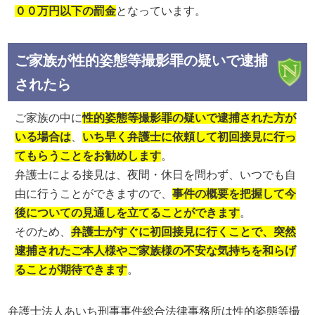
００万円以下の罰金
となっています。
ご家族が性的姿態等撮影罪の疑いで逮捕
されたら
ご家族の中に
性的姿態等撮影罪の疑いで逮捕された方が
いる場合は
、
いち早く弁護士に依頼して初回接見に行っ
てもらうことをお勧めします
。
弁護士による接見は、夜間・休日を問わず、いつでも自
由に行うことができますので、
事件の概要を把握して今
後についての見通しを立てることができます
。
そのため、
弁護士がすぐに初回接見に行くことで、突然
逮捕されたご本人様やご家族様の不安な気持ちを和らげ
ることが期待できます
。
弁護士法人あいち刑事事件総合法律事務所は性的姿態等撮