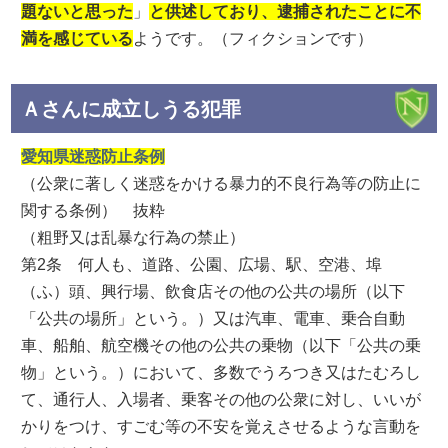
題ないと思った
」
と供述しており、逮捕されたことに不
満を感じている
ようです。（フィクションです）
Ａさんに成立しうる犯罪
愛知県迷惑防止条例
（公衆に著しく迷惑をかける暴力的不良行為等の防止に
関する条例） 抜粋
（粗野又は乱暴な行為の禁止）
第2条 何人も、道路、公園、広場、駅、空港、埠
（ふ）頭、興行場、飲食店その他の公共の場所（以下
「公共の場所」という。）又は汽車、電車、乗合自動
車、船舶、航空機その他の公共の乗物（以下「公共の乗
物」という。）において、多数でうろつき又はたむろし
て、通行人、入場者、乗客その他の公衆に対し、いいが
かりをつけ、すごむ等の不安を覚えさせるような言動を