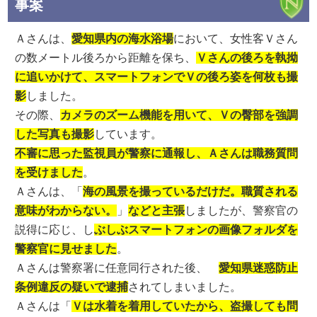
事案
Ａさんは、
愛知県内の海水浴場
において、女性客Ｖさん
の数メートル後ろから距離を保ち、
Ｖさんの後ろを執拗
に追いかけて、スマートフォンでＶの後ろ姿を何枚も撮
影
しました。
その際、
カメラのズーム機能を用いて、Ｖの臀部を強調
した写真も撮影
しています。
不審に思った監視員が警察に通報し、Ａさんは職務質問
を受けました
。
Ａさんは、「
海の風景を撮っているだけだ。職質される
意味がわからない。
」
などと主張
しましたが、警察官の
説得に応じ、し
ぶしぶスマートフォンの画像フォルダを
警察官に見せました
。
Ａさんは警察署に任意同行された後、
愛知県迷惑防止
条例違反の疑いで逮捕
されてしまいました。
Ａさんは「
Ｖは水着を着用していたから、盗撮しても問