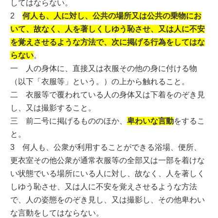
してはならない。
2
何人も、人に対し、公共の場所又は公共の乗物にお
いて、故なく、人を著しくしゆう恥させ、又は人に不安
を覚えさせるような方法で、次に掲げる行為をしてはな
らない
。
一 人の身体に、直接又は衣服その他の身に付ける物
（以下「衣服等」という。）の上から触れること。
二 衣服等で覆われている人の身体又は下着をのぞき見
し、又は撮影すること。
三 前二号に掲げるもののほか、
卑わいな言動
をするこ
と。
3 何人も、公衆が利用することができる浴場、便所、
更衣室その他公衆が通常衣服等の全部又は一部を着けな
い状態でいる場所にいる人に対し、故なく、人を著しく
しゆう恥させ、又は人に不安を覚えさせるような方法
で、人の姿態をのぞき見し、又は撮影し、その他卑わい
な言動をしてはならない。