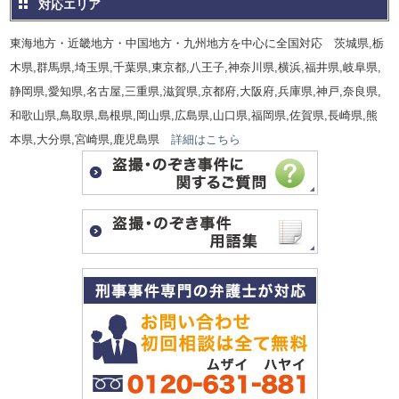
対応エリア
東海地方・近畿地方・中国地方・九州地方を中心に全国対応 茨城県,栃
木県,群馬県,埼玉県,千葉県,東京都,八王子,神奈川県,横浜,福井県,岐阜県,
静岡県,愛知県,名古屋,三重県,滋賀県,京都府,大阪府,兵庫県,神戸,奈良県,
和歌山県,鳥取県,島根県,岡山県,広島県,山口県,福岡県,佐賀県,長崎県,熊
本県,大分県,宮崎県,鹿児島県
詳細はこちら