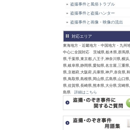
盗撮事件と風俗トラブル
盗撮事件と盗撮ハンター
盗撮事件と画像・映像の流出
対応エリア
東海地方・近畿地方・中国地方・九州
中心に全国対応 茨城県,栃木県,群馬県
県,千葉県,東京都,八王子,神奈川県,横浜
県,岐阜県,静岡県,愛知県,名古屋,三重県
県,京都府,大阪府,兵庫県,神戸,奈良県,
県,鳥取県,島根県,岡山県,広島県,山口県
県,佐賀県,長崎県,熊本県,大分県,宮崎県
島県
詳細はこちら