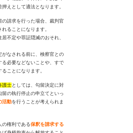
差押えとして適法となります。
留の請求を行った場合、裁判官
されることになります。
住居不定や罪証隠滅のおそれ、
定がなされる前に、検察官との
する必要などないことや、すで
することになります。
弁護士
としては、勾留決定に対
勾留の執行停止の申立てといっ
の活動
を行うことが考えられま
人の権利である
保釈を請求する
れば身柄拘束から解放すること