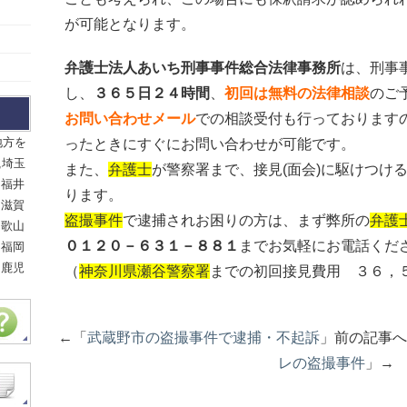
が可能となります。
弁護士法人あいち刑事事件総合法律事務所
は、刑事
し、
３６５日２４時間
、
初回は無料の法律相談
のご
お問い合わせメール
での相談受付も行っております
地方を
ったときにすぐにお問い合わせが可能です。
,埼玉
また、
弁護士
が警察署まで、接見(面会)に駆けつけ
,福井
ります。
,滋賀
盗撮事件
で逮捕されお困りの方は、まず弊所の
弁護
和歌山
０１２０－６３１－８８１
までお気軽にお電話くだ
,福岡
,鹿児
（
神奈川県瀬谷警察署
までの初回接見費用 ３６，
←「
武蔵野市の盗撮事件で逮捕・不起訴
」前の記事
レの盗撮事件
」→