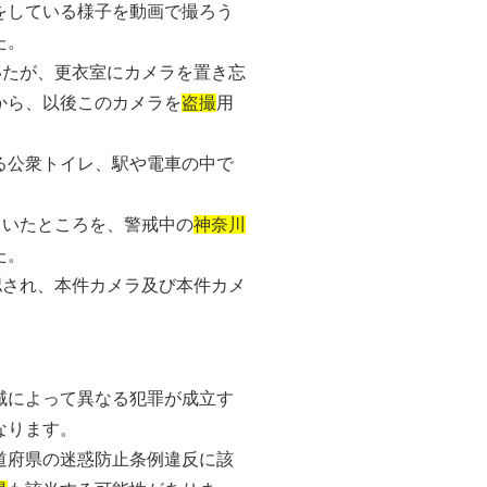
をしている様子を動画で撮ろう
た。
いたが、更衣室にカメラを置き忘
から、以後このカメラを
盗撮
用
る公衆トイレ、駅や電車の中で
ていたところを、警戒中の
神奈川
た。
認され、本件カメラ及び本件カメ
域によって異なる犯罪が成立す
なります。
道府県の迷惑防止条例違反に該