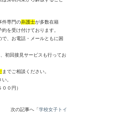
事件専門の
弁護士
が多数在籍
予約を受け付けております。
ので、お電話・メールともに困
る、初回接見サービスも行ってお
士
までご相談ください。
さい。
５００円）
へ 次の記事へ「
学校女子トイ