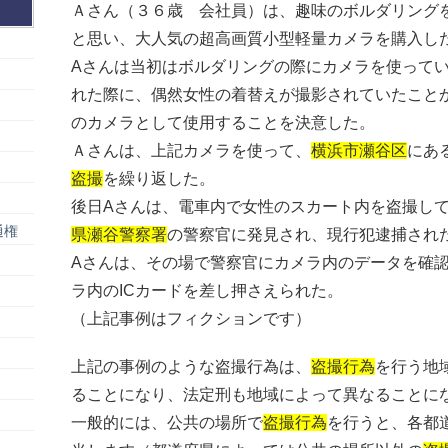
Ａさん（３６歳 会社員）は、趣味のボルダリング
と思い、大人気の超高画質小型軽量カメラを購入し
Aさんは当初はボルダリングの際にカメラを使って
れた際に、偶然女性の着替えが撮影されていたこと
のカメラとして使用することを決意した。
Ａさんは、上記カメラを使って、
横浜市瀬谷区
にあ
盗撮
を繰り返した。
後日Aさんは、電車内で女性のスカート内を盗撮し
通権
県瀬谷警察署
の警察官に発見され、現行犯逮捕され
Aさんは、その場で警察官にカメラ内のデータを確
ラ内のICカードを差し押さえられた。
（上記事例はフィクションです）
上記の事例のような盗撮行為は、
盗撮行為
を行う地
ることになり、法定刑も地域によって異なることに
一般的には、公共の場所で
盗撮行為
を行うと、各都