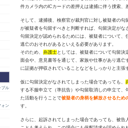
件カメラ内のICカードの差押えは逮捕に伴う捜索、
そして、逮捕後、検察官が裁判官に対し被疑者の勾
が被疑者を勾留すべきと判断すれば、勾留決定がな
勾留決定が認められるためには、被疑者について、
逃亡のおそれがあるといえる必要があります。
そのため、
弁護士
としては、被疑者について勾留決
面会や、意見書等を通じて、家族や仕事があり逃亡
に証拠が押収されていることなどをしっかりと主張
仮に勾留決定がなされてしまった場合であっても、
ラブル
する不服申立て（準抗告）や勾留取消しの申立て、
た活動を行うことで
被疑者の身柄を解放させるため
フォン
す。
さらに、起訴されてしまった場合であっても、被告
ことも考えられ、この場合にも保釈請求が認められ