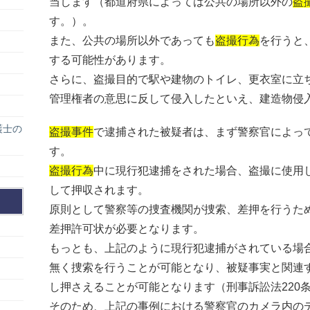
当します（都道府県によっては公共の場所以外の
盗
す。）。
また、公共の場所以外であっても
盗撮行為
を行うと
する可能性があります。
さらに、盗撮目的で駅や建物のトイレ、更衣室に立
管理権者の意思に反して侵入したといえ、建造物侵
護士の
盗撮事件
で逮捕された被疑者は、まず警察官によっ
す。
盗撮行為
中に現行犯逮捕をされた場合、盗撮に使用
して押収されます。
原則として警察等の捜査機関が捜索、差押を行うた
差押許可状が必要となります。
もっとも、上記のように現行犯逮捕がされている場
無く捜索を行うことが可能となり、被疑事実と関連
し押さえることが可能となります（刑事訴訟法220条
そのため、上記の事例における警察官のカメラ内の