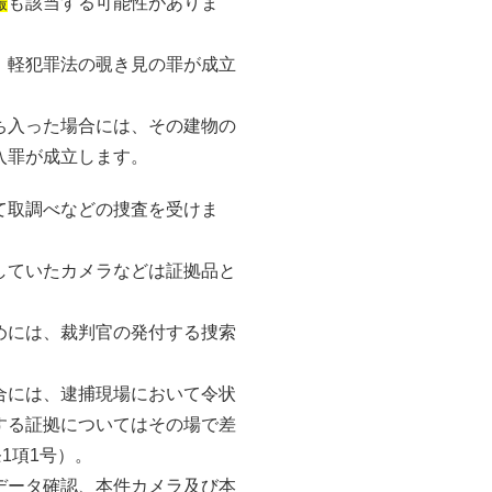
撮
も該当する可能性がありま
、軽犯罪法の覗き見の罪が成立
ち入った場合には、その建物の
入罪が成立します。
て取調べなどの捜査を受けま
していたカメラなどは証拠品と
めには、裁判官の発付する捜索
合には、逮捕現場において令状
する証拠についてはその場で差
1項1号）。
データ確認、本件カメラ及び本