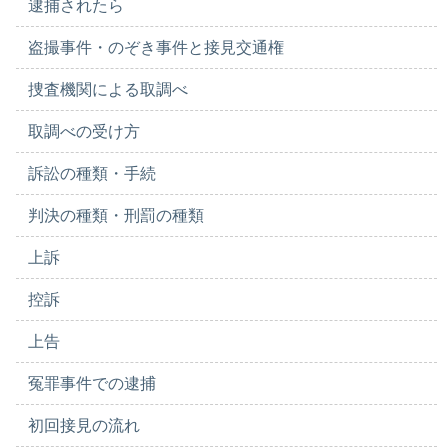
逮捕されたら
盗撮事件・のぞき事件と接見交通権
捜査機関による取調べ
取調べの受け方
訴訟の種類・手続
判決の種類・刑罰の種類
上訴
控訴
上告
冤罪事件での逮捕
初回接見の流れ