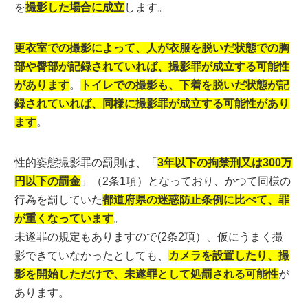
を
撮影した場合に成立
します。
更衣室での撮影によって、人が衣服を脱いだ状態での胸
部や臀部が記録されていれば、撮影罪が成立する可能性
があります
。
トイレでの撮影も、下着を脱いだ状態が記
録されていれば、同様に撮影罪が成立する可能性があり
ます
。
性的姿態撮影罪の罰則は、「
3年以下の拘禁刑又は300万
円以下の罰金
」（2条1項）となっており、かつて同様の
行為を罰していた
都道府県の迷惑防止条例に比べて、罪
が重くなっています
。
未遂罪の規定もありますので(2条2項）、仮にうまく撮
影できていなかったとしても、
カメラを設置したり、撮
影を開始しただけで、未遂罪として処罰される可能性
が
あります。