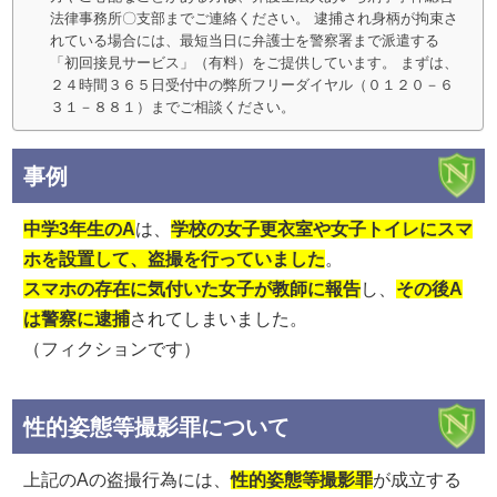
法律事務所〇支部までご連絡ください。 逮捕され身柄が拘束さ
れている場合には、最短当日に弁護士を警察署まで派遣する
「初回接見サービス」（有料）をご提供しています。 まずは、
２４時間３６５日受付中の弊所フリーダイヤル（０１２０－６
３１－８８１）までご相談ください。
事例
中学3年生のA
は、
学校の女子更衣室や女子トイレにスマ
ホを設置して、盗撮を行っていました
。
スマホの存在に気付いた女子が教師に報告
し、
その後A
は警察に逮捕
されてしまいました。
（フィクションです）
性的姿態等撮影罪について
上記のAの盗撮行為には、
性的姿態等撮影罪
が成立する