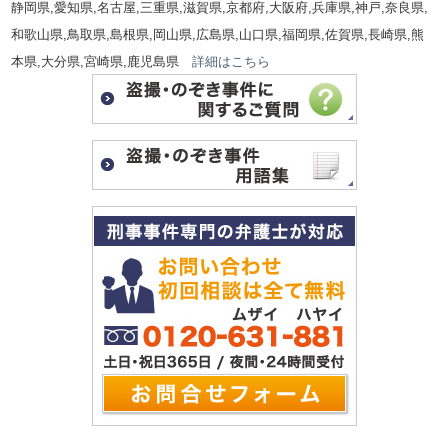
静岡県,愛知県,名古屋,三重県,滋賀県,京都府,大阪府,兵庫県,神戸,奈良県,
和歌山県,鳥取県,島根県,岡山県,広島県,山口県,福岡県,佐賀県,長崎県,熊
本県,大分県,宮崎県,鹿児島県
詳細はこちら