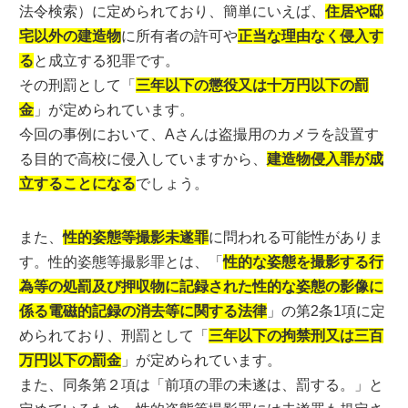
法令検索）に定められており、簡単にいえば、
住居や邸
宅以外の建造物
に所有者の許可や
正当な理由なく侵入す
る
と成立する犯罪です。
その刑罰として「
三年以下の懲役又は十万円以下の罰
金
」が定められています。
今回の事例において、Aさんは盗撮用のカメラを設置す
る目的で高校に侵入していますから、
建造物侵入罪が成
立することになる
でしょう。
また、
性的姿態等撮影未遂罪
に問われる可能性がありま
す。性的姿態等撮影罪とは、「
性的な姿態を撮影する行
為等の処罰及び押収物に記録された性的な姿態の影像に
係る電磁的記録の消去等に関する法律
」の第2条1項に定
められており、刑罰として「
三年以下の拘禁刑又は三百
万円以下の罰金
」が定められています。
また、同条第２項は「前項の罪の未遂は、罰する。」と