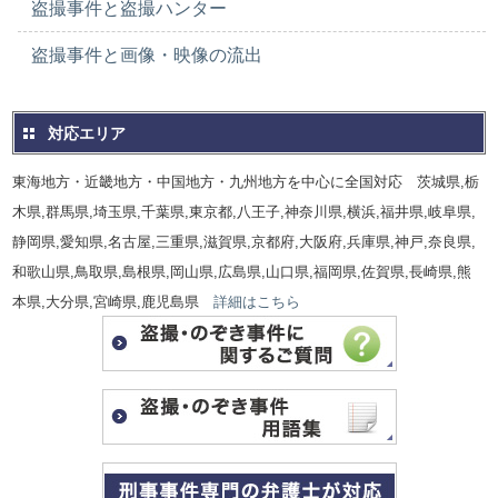
盗撮事件と盗撮ハンター
盗撮事件と画像・映像の流出
対応エリア
東海地方・近畿地方・中国地方・九州地方を中心に全国対応 茨城県,栃
木県,群馬県,埼玉県,千葉県,東京都,八王子,神奈川県,横浜,福井県,岐阜県,
静岡県,愛知県,名古屋,三重県,滋賀県,京都府,大阪府,兵庫県,神戸,奈良県,
和歌山県,鳥取県,島根県,岡山県,広島県,山口県,福岡県,佐賀県,長崎県,熊
本県,大分県,宮崎県,鹿児島県
詳細はこちら