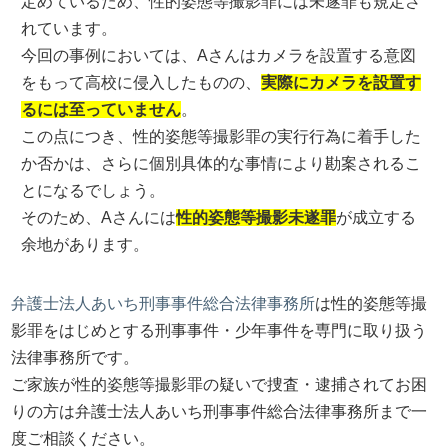
定めているため、性的姿態等撮影罪には未遂罪も規定さ
れています。
今回の事例においては、Aさんはカメラを設置する意図
をもって高校に侵入したものの、
実際にカメラを設置す
るには至っていません
。
この点につき、性的姿態等撮影罪の実行行為に着手した
か否かは、さらに個別具体的な事情により勘案されるこ
とになるでしょう。
そのため、Aさんには
性的姿態等撮影未遂罪
が成立する
余地があります。
弁護士法人あいち刑事事件総合法律事務所
は性的姿態等撮
影罪をはじめとする刑事事件・少年事件を専門に取り扱う
法律事務所です。
ご家族が性的姿態等撮影罪の疑いで捜査・逮捕されてお困
りの方は弁護士法人あいち刑事事件総合法律事務所まで一
度ご相談ください。