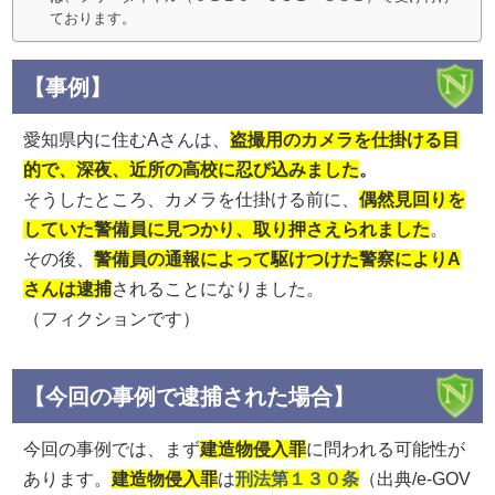
ております。
【事例】
愛知県内に住むAさんは、
盗撮用のカメラを仕掛ける目
的で、深夜、近所の高校に忍び込みました
。
そうしたところ、カメラを仕掛ける前に、
偶然見回りを
していた警備員に見つかり、取り押さえられました
。
その後、
警備員の通報によって駆けつけた警察によりA
さんは逮捕
されることになりました。
（フィクションです）
【今回の事例で逮捕された場合】
今回の事例では、まず
建造物侵入罪
に問われる可能性が
あります。
建造物侵入罪
は
刑法第１３０条
（出典/e-GOV