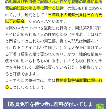
の処罰及び押収物に記録された性的な姿態の影像に係る
電磁的記録の消去等に関する法律
」の第2条1項に定めら
れており、刑罰として「
三年以下の拘禁刑又は三百万円
以下の罰金
」が定められています。
今回のスカートの中を盗撮した行為は、同法第2条1項1
号イに定められる「人の性的な部位（性器若しくは肛こ
う門若しくはこれらの周辺部、臀でん部又は胸部をい
う。以下このイにおいて同じ。）又は人が身に着けてい
る下着（通常衣服で覆われており、かつ、性的な部位を
覆うのに用いられるものに限る。）のうち現に性的な部
位を直接若しくは間接に覆っている部分」を撮影してい
ると評価できます。
よって今回の事例では、男は
性的姿態等撮影罪に問われ
る
ことになるでしょう。
【教員免許を持つ者に前科が付いてしま