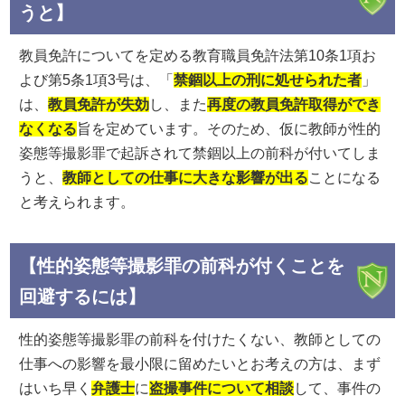
うと】
教員免許についてを定める教育職員免許法第10条1項お
よび第5条1項3号は、「
禁錮以上の刑に処せられた者
」
は、
教員免許が失効
し、また
再度の教員免許取得ができ
なくなる
旨を定めています。そのため、仮に教師が性的
姿態等撮影罪で起訴されて禁錮以上の前科が付いてしま
うと、
教師としての仕事に大きな影響が出る
ことになる
と考えられます。
【性的姿態等撮影罪の前科が付くことを
回避するには】
性的姿態等撮影罪の前科を付けたくない、教師としての
仕事への影響を最小限に留めたいとお考えの方は、まず
はいち早く
弁護士
に
盗撮事件について相談
して、事件の