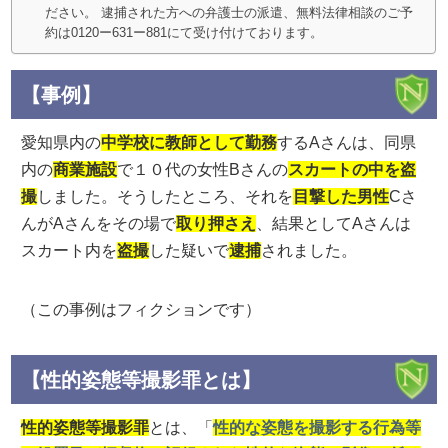
ださい。 逮捕された方への弁護士の派遣、無料法律相談のご予
約は0120ー631ー881にて受け付けております。
【事例】
愛知県内の
中学校に教師として勤務
するAさんは、同県
内の
商業施設
で１０代の女性Bさんの
スカートの中を盗
撮
しました。そうしたところ、それを
目撃した男性
Cさ
んがAさんをその場で
取り押さえ
、結果としてAさんは
スカート内を
盗撮
した疑いで
逮捕
されました。
（この事例はフィクションです）
【性的姿態等撮影罪とは】
性的姿態等撮影罪
とは、「
性的な姿態を撮影する行為等