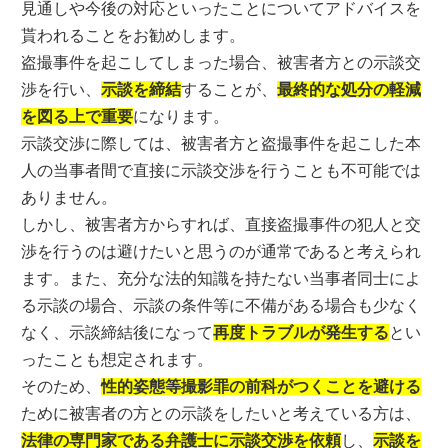
見通しや今後の対応といったことについてアドバイスを
貰われることをお勧めします。
盗撮事件を起こしてしまった場合、被害者方との示談交
渉を行い、
示談を締結
することが、
最終的な処分の軽減
を図る上で重要
になります。
示談交渉に際しては、被害者方と盗撮事件を起こした本
人の当事者間で直接に示談交渉を行うことも不可能では
ありません。
しかし、被害者方からすれば、直接盗撮事件の犯人と交
渉を行うのは避けたいと思うのが通常であると考えられ
ます。また、充分な法的知識を持たない当事者同士によ
る示談の場合、示談の条件等に不備がある場合も少なく
なく、示談締結後になって
再度トラブルが発生する
とい
ったことも想定されます。
そのため、
性的姿態等撮影罪の前科がつくことを避ける
ために被害者の方との示談をしたいと考えている方は、
法律の専門家である弁護士に示談交渉を依頼
し、
示談を