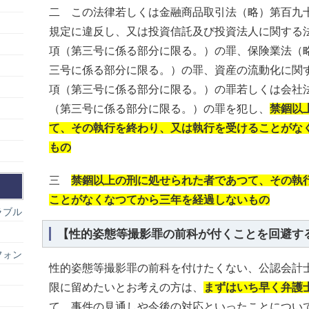
二 この法律若しくは金融商品取引法（略）第百九
規定に違反し、又は投資信託及び投資法人に関する
項（第三号に係る部分に限る。）の罪、保険業法（
三号に係る部分に限る。）の罪、資産の流動化に関
項（第三号に係る部分に限る。）の罪若しくは会社
（第三号に係る部分に限る。）の罪を犯し、
禁錮以
て、その執行を終わり、又は執行を受けることがな
もの
三
禁錮以上の刑に処せられた者であつて、その執
ことがなくなつてから三年を経過しないもの
ラブル
【性的姿態等撮影罪の前科が付くことを回避す
フォン
性的姿態等撮影罪の前科を付けたくない、公認会計
限に留めたいとお考えの方は、
まずはいち早く弁護
て、事件の見通しや今後の対応といったことについ