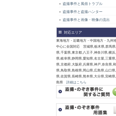
盗撮事件と風俗トラブル
盗撮事件と盗撮ハンター
盗撮事件と画像・映像の流出
対応エリア
東海地方・近畿地方・中国地方・九州
中心に全国対応 茨城県,栃木県,群馬県
県,千葉県,東京都,八王子,神奈川県,横浜
県,岐阜県,静岡県,愛知県,名古屋,三重県
県,京都府,大阪府,兵庫県,神戸,奈良県,
県,鳥取県,島根県,岡山県,広島県,山口県
県,佐賀県,長崎県,熊本県,大分県,宮崎県
島県
詳細はこちら