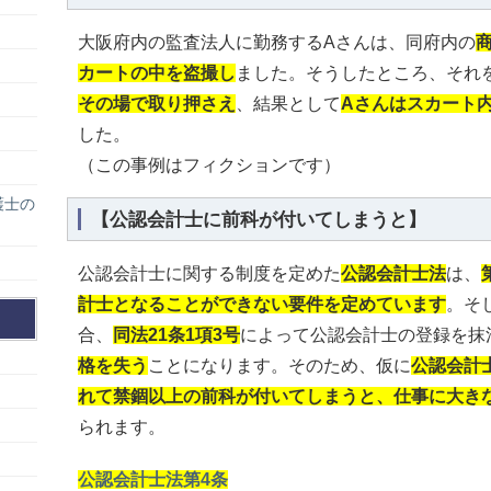
大阪府内の監査法人に勤務するAさんは、同府内の
カートの中を盗撮し
ました。そうしたところ、それ
その場で取り押さえ
、結果として
Aさんはスカート
した。
（この事例はフィクションです）
護士の
【公認会計士に前科が付いてしまうと】
公認会計士に関する制度を定めた
公認会計士法
は、
計士となることができない要件を定めています
。そ
合、
同法21条1項3号
によって公認会計士の登録を抹
格を失う
ことになります。そのため、仮に
公認会計
れて禁錮以上の前科が付いてしまうと、仕事に大き
られます。
公認会計士法第4条