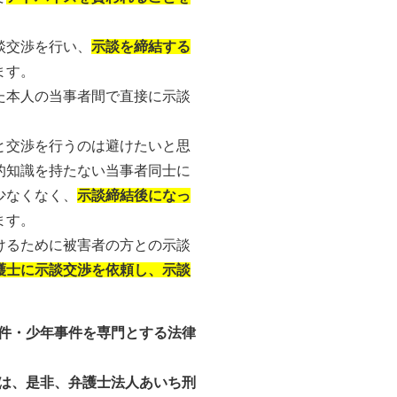
談交渉を行い、
示談を締結する
ます。
た本人の当事者間で直接に示談
と交渉を行うのは避けたいと思
的知識を持たない当事者同士に
少なくなく、
示談締結後になっ
ます。
けるために被害者の方との示談
護士に示談交渉を依頼し、示談
件・少年事件を専門とする法律
は、是非、弁護士法人あいち刑