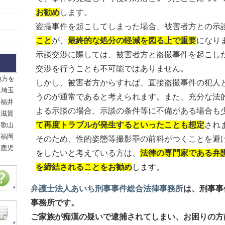
お勧め
します。
盗撮事件を起こしてしまった場合、被害者方との示
こと
が、
最終的な処分の軽減を図る上で重要
になり
示談交渉に際しては、被害者方と盗撮事件を起こし
交渉を行うことも不可能ではありません。
地方を
しかし、被害者方からすれば、直接盗撮事件の犯人
,埼玉
うのが通常であると考えられます。また、充分な法
,福井
よる示談の場合、示談の条件等に不備がある場合も
,滋賀
て再度トラブルが発生するといったことも想定
され
和歌山
,福岡
そのため、性的姿態等撮影罪の前科がつくことを避
,鹿児
をしたいと考えている方は、
法律の専門家である弁
を締結されることをお勧め
します。
弁護士法人あいち刑事事件総合法律事務所
は、刑事事
事務所です。
ご家族が痴漢の疑いで逮捕されてしまい、お困りの方