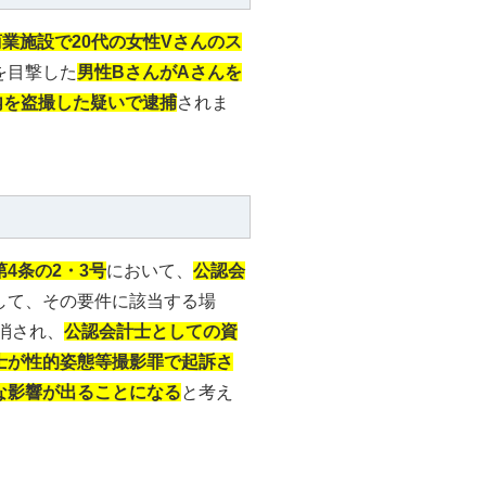
商業施設で20代の女性Vさんのス
を目撃した
男性BさんがAさんを
内を盗撮した疑いで逮捕
されま
第4条の2・3号
において、
公認会
して、その要件に該当する場
消され、
公認会計士としての資
士が性的姿態等撮影罪で起訴さ
な影響が出ることになる
と考え