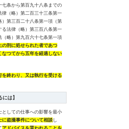
十七条から第百九十八条までの
法律（略）第二百三十三条第一
略）第三百二十八条第一項（第
する法律（略）第三百八条第一
法（略）第九百六十七条第一項
上の刑に処せられた者であつ
くなつてから五年を経過しない
行を終わり、又は執行を受ける
るには】
士としての仕事への影響を最小
士に盗撮事件について相談
し
て
アドバイスを貰われることを