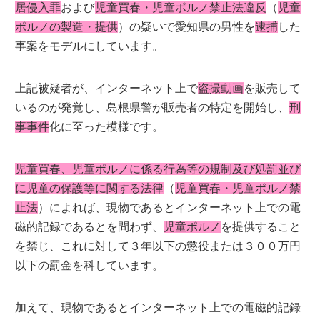
居侵入罪
および
児童買春・児童ポルノ禁止法違反
（
児童
ポルノの製造・提供
）の疑いで愛知県の男性を
逮捕
した
事案をモデルにしています。
上記被疑者が、インターネット上で
盗撮動画
を販売して
いるのが発覚し、島根県警が販売者の特定を開始し、
刑
事事件
化に至った模様です。
児童買春、児童ポルノに係る行為等の規制及び処罰並び
に児童の保護等に関する法律
（
児童買春・児童ポルノ禁
止法
）によれば、現物であるとインターネット上での電
磁的記録であるとを問わず、
児童ポルノ
を提供すること
を禁じ、これに対して３年以下の懲役または３００万円
以下の罰金を科しています。
加えて、現物であるとインターネット上での電磁的記録