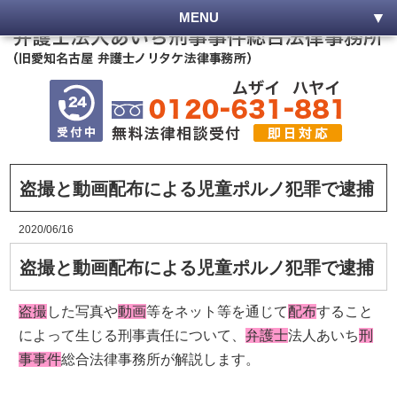
MENU
盗撮と動画配布による児童ポルノ犯罪で逮捕
2020/06/16
盗撮と動画配布による児童ポルノ犯罪で逮捕
盗撮
した写真や
動画
等をネット等を通じて
配布
すること
によって生じる刑事責任について、
弁護士
法人あいち
刑
事事件
総合法律事務所が解説します。