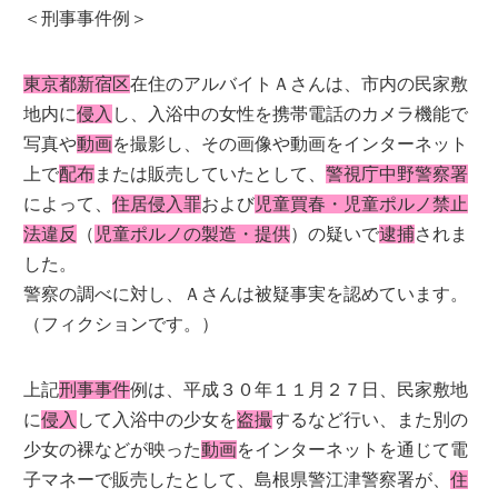
＜刑事事件例＞
東京都新宿区
在住のアルバイトＡさんは、市内の民家敷
地内に
侵入
し、入浴中の女性を携帯電話のカメラ機能で
写真や
動画
を撮影し、その画像や動画をインターネット
上で
配布
または販売していたとして、
警視庁中野警察署
によって、
住居侵入罪
および
児童買春・児童ポルノ禁止
法違反
（
児童ポルノの製造・提供
）の疑いで
逮捕
されま
した。
警察の調べに対し、Ａさんは被疑事実を認めています。
（フィクションです。）
上記
刑事事件
例は、平成３０年１１月２７日、民家敷地
に
侵入
して入浴中の少女を
盗撮
するなど行い、また別の
少女の裸などが映った
動画
をインターネットを通じて電
子マネーで販売したとして、島根県警江津警察署が、
住