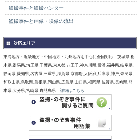
盗撮事件と盗撮ハンター
盗撮事件と画像・映像の流出
対応エリア
東海地方・近畿地方・中国地方・九州地方を中心に全国対応 茨城県,栃
木県,群馬県,埼玉県,千葉県,東京都,八王子,神奈川県,横浜,福井県,岐阜県,
静岡県,愛知県,名古屋,三重県,滋賀県,京都府,大阪府,兵庫県,神戸,奈良県,
和歌山県,鳥取県,島根県,岡山県,広島県,山口県,福岡県,佐賀県,長崎県,熊
本県,大分県,宮崎県,鹿児島県
詳細はこちら