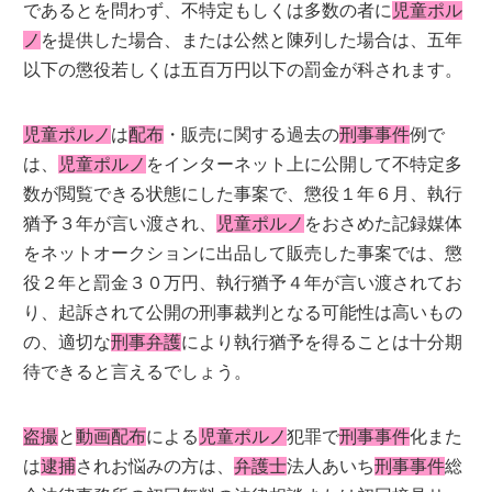
であるとを問わず、不特定もしくは多数の者に
児童ポル
ノ
を提供した場合、または公然と陳列した場合は、五年
以下の懲役若しくは五百万円以下の罰金が科されます。
児童ポルノ
は
配布
・販売に関する過去の
刑事事件
例で
は、
児童ポルノ
をインターネット上に公開して不特定多
数が閲覧できる状態にした事案で、懲役１年６月、執行
猶予３年が言い渡され、
児童ポルノ
をおさめた記録媒体
をネットオークションに出品して販売した事案では、懲
役２年と罰金３０万円、執行猶予４年が言い渡されてお
り、起訴されて公開の刑事裁判となる可能性は高いもの
の、適切な
刑事弁護
により執行猶予を得ることは十分期
待できると言えるでしょう。
盗撮
と
動画配布
による
児童ポルノ
犯罪で
刑事事件
化また
は
逮捕
されお悩みの方は、
弁護士
法人あいち
刑事事件
総