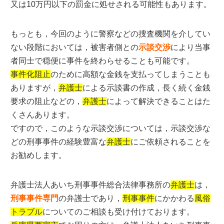
又は10万円以下の罰金に処せされる可能性もあります。
もっとも，今回のように警察などの捜査機関を介してい
ない段階においては，被害者側との
示談交渉
により当事
者同士で穏便に事件を終わらせることも可能です。
事件化阻止
のために高額な金銭を支払ってしまうことも
ありますが，
弁護士
による示談書の作成，長く続く金銭
要求の阻止などの，
弁護士
によって解決できることはた
くさんあります。
ですので，このような示談交渉については，示談交渉な
どの刑事事件の経験豊富な
弁護士
にご依頼されることを
お勧めします。
弁護士法人あいち刑事事件総合法律事務所の
弁護士
は，
刑事事件専門
の弁護士であり，
刑事事件
にかかわる
風俗
トラブル
についてのご相談も受け付けております。