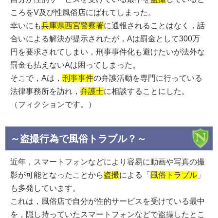
ころをV及び性風俗店にばれてしまった。
幸いにも
兵庫県西宮警察署
に通報されることはなく，話
合いによる解決が提示されたが，Aは罰金として300万
円を要求されてしまい，刑事事件化も避けたいが法外な
罰金も払えないAは困ってしまった。
そこで，Aは，
刑事事件
の弁護活動を専門に行っている
法律事務所を訪れ，
弁護士
に相談することにした。
（フィクションです。）
～盗撮行為で風俗トラブル？～
近年，スマートフォンなどにより容易に動画や写真の撮
影が可能となったことから
盗撮
による「
風俗トラブル
」
も多発しています。
これは，風俗店で自分が性的サービスを受けている最中
を，隠し持っていたスマートフォンなどで盗撮したとこ