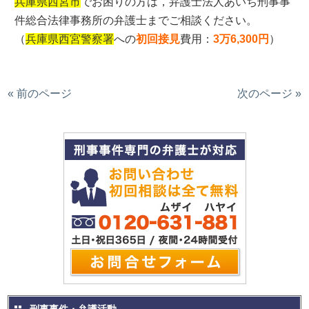
兵庫県西宮市
でお困りの方は，弁護士法人あいち刑事事
件総合法律事務所の弁護士までご相談ください。
（
兵庫県西宮警察署
への
初回接見
費用：
3万6,300円
）
« 前のページ
次のページ »