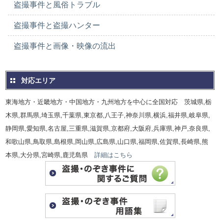
盗撮事件と風俗トラブル
盗撮事件と盗撮ハンター
盗撮事件と画像・映像の流出
対応エリア
東海地方・近畿地方・中国地方・九州地方を中心に全国対応 茨城県,栃
木県,群馬県,埼玉県,千葉県,東京都,八王子,神奈川県,横浜,福井県,岐阜県,
静岡県,愛知県,名古屋,三重県,滋賀県,京都府,大阪府,兵庫県,神戸,奈良県,
和歌山県,鳥取県,島根県,岡山県,広島県,山口県,福岡県,佐賀県,長崎県,熊
本県,大分県,宮崎県,鹿児島県
詳細はこちら