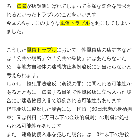
ろ，
盗撮
が店舗側にばれてしまって高額な罰金を請求さ
れるといったトラブルのことをいいます。
今回のAも，このような
風俗トラブル
を起こしてしまい
ました。
こうした
風俗トラブル
において，性風俗店の店舗内など
は「公共の場所」や「公共の乗物」にはあたらないた
め，各地方自治体の迷惑防止条例違反には当たらないと
考えられます。
しかし，軽犯罪法違反（窃視の罪）に問われる可能性が
あるとともに，盗撮する目的で性風俗店に立ち入った場
合には建造物侵入罪で処罰される可能性もあります。
軽犯罪法に違反した場合には，拘留（30日未満の身柄拘
束）又は科料（1万円以下の金銭的罰則）の刑罰に処せ
られる可能性があります。
また，建造物侵入罪を犯した場合には，3年以下の懲役