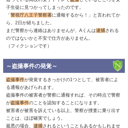
子生徒に見つかってしまったのです。
「
警視庁八王子警察署
に通報するから！」と言われてか
ら、2日が経ちました。
まだ警察から連絡はありませんが、Aくんは
逮捕
される
のではないかと不安で仕方がありません。
（フィクションです）
～盗撮事件の発覚～
盗撮事件
が発覚するきっかけの1つとして、被害者によ
る通報があげられます。
盗撮事件の被害者が警察に通報すれば、その時点で警察
が
盗撮事件
のことを認知することになります。
被害者が被害を訴えている以上、警察が捜査に乗り出す
ことは、ほぼ確実でしょう。
最悪の場合、
逮捕
されるということもあるかもしれませ