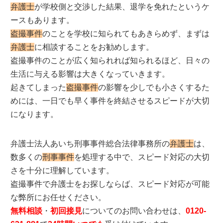
弁護士
が学校側と交渉した結果、退学を免れたというケ
ースもあります。
盗撮事件
のことを学校に知られてもあきらめず、まずは
弁護士
に相談することをお勧めします。
盗撮事件のことが広く知られれば知られるほど、日々の
生活に与える影響は大きくなっていきます。
起きてしまった
盗撮事件
の影響を少しでも小さくするた
めには、一日でも早く事件を終結させるスピードが大切
になります。
弁護士法人あいち刑事事件総合法律事務所の
弁護士
は、
数多くの
刑事事件
を処理する中で、スピード対応の大切
さを十分に理解しています。
盗撮事件で弁護士をお探しならば、スピード対応が可能
な弊所にお任せください。
無料相談
・
初回接見
についてのお問い合わせは、
0120-