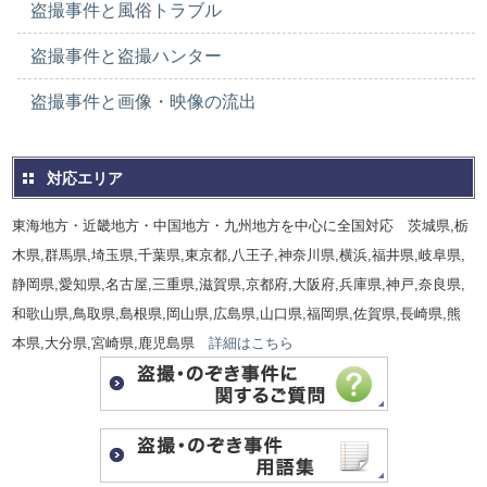
盗撮事件と風俗トラブル
盗撮事件と盗撮ハンター
盗撮事件と画像・映像の流出
対応エリア
東海地方・近畿地方・中国地方・九州地方を中心に全国対応 茨城県,栃
木県,群馬県,埼玉県,千葉県,東京都,八王子,神奈川県,横浜,福井県,岐阜県,
静岡県,愛知県,名古屋,三重県,滋賀県,京都府,大阪府,兵庫県,神戸,奈良県,
和歌山県,鳥取県,島根県,岡山県,広島県,山口県,福岡県,佐賀県,長崎県,熊
本県,大分県,宮崎県,鹿児島県
詳細はこちら