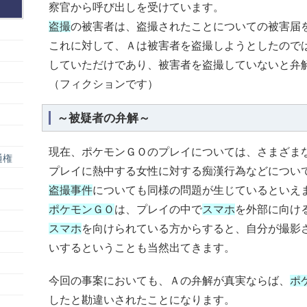
察官から呼び出しを受けています。
盗撮
の被害者は、盗撮されたことについての被害届
これに対して、Ａは被害者を盗撮しようとしたので
していただけであり、被害者を盗撮していないと弁
（フィクションです）
～被疑者の弁解～
現在、ポケモンＧＯのプレイについては、さまざま
通権
プレイに熱中する女性に対する痴漢行為などについ
盗撮事件
についても同様の問題が生じているといえ
ポケモンＧＯ
は、プレイの中で
スマホ
を外部に向け
スマホ
を向けられている方からすると、自分が撮影
いするということも当然出てきます。
今回の事案においても、Ａの弁解が真実ならば、
ポ
したと勘違いされたことになります。