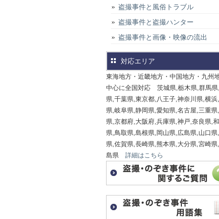
盗撮事件と風俗トラブル
盗撮事件と盗撮ハンター
盗撮事件と画像・映像の流出
対応エリア
東海地方・近畿地方・中国地方・九州
中心に全国対応 茨城県,栃木県,群馬県
県,千葉県,東京都,八王子,神奈川県,横浜
県,岐阜県,静岡県,愛知県,名古屋,三重県
県,京都府,大阪府,兵庫県,神戸,奈良県,
県,鳥取県,島根県,岡山県,広島県,山口県
県,佐賀県,長崎県,熊本県,大分県,宮崎県
島県
詳細はこちら