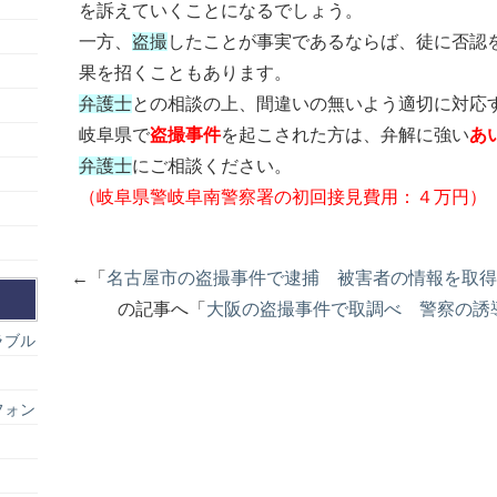
を訴えていくことになるでしょう。
一方、
盗撮
したことが事実であるならば、徒に否認
果を招くこともあります。
弁護士
との相談の上、間違いの無いよう適切に対応
岐阜県で
盗撮事件
を起こされた方は、弁解に強い
あ
弁護士
にご相談ください。
（岐阜県警岐阜南警察署の初回接見費用：４万円）
←「
名古屋市の盗撮事件で逮捕 被害者の情報を取得
の記事へ「
大阪の盗撮事件で取調べ 警察の誘
ラブル
フォン