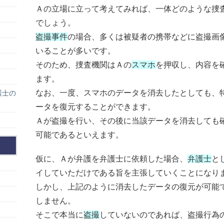
Ａの立場に立って考えてみれば、一体どのような捜
でしょう。
盗撮事件
の場合、多くは被疑者の携帯などに盗撮画
いることが多いです。
そのため、捜査機関はＡの
スマホ
を押収し、内容を
ます。
なお、一度、スマホのデータを消去したとしても、
護士の
ータを復元することができます。
Ａが盗撮を行い、その後に当該データを消去しても
可能であるといえます。
仮に、Ａが弁護を弁護士に依頼した場合、
弁護士
と
イしていただけである旨を主張していくことになり
しかし、上記のように消去したデータの復元が可能
しません。
そこで本当に
盗撮
していないのであれば、盗撮行為