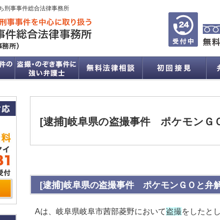
ち刑事事件総合法律事務所
[逮捕]岐阜県の盗撮事件 ポケモンＧ
[逮捕]岐阜県の盗撮事件 ポケモンＧＯと弁
Aは、岐阜県岐阜市茜部菱野において
盗撮
をしたと