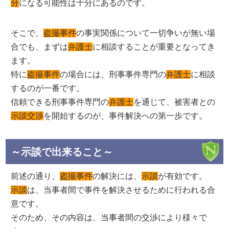
分
になる可能性は十分にあるのです。
そこで、
盗撮事件
の事実関係について一切争いが無い場
合でも、まずは
弁護士
に相談することが重要となってき
ます。
特に
盗撮事件
の場合には、刑事事件専門の
弁護士
に相談
するのが一番です。
信頼できる刑事事件専門の
弁護士
を通じて、被害者との
示談交渉
を開始するのが、事件解決への第一歩です。
～示談で出来ること～
前述の通り、
盗撮事件
の解決には、
示談
が有効です。
示談
は、当事者間で事件を解決させるために行われる合
意です。
そのため、その内容は、当事者間の交渉により様々で