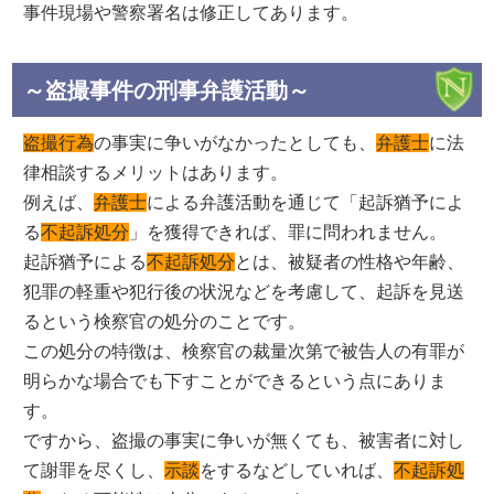
事件現場や警察署名は修正してあります。
～盗撮事件の刑事弁護活動～
盗撮行為
の事実に争いがなかったとしても、
弁護士
に法
律相談するメリットはあります。
例えば、
弁護士
による弁護活動を通じて「起訴猶予によ
る
不起訴処分
」を獲得できれば、罪に問われません。
起訴猶予による
不起訴処分
とは、被疑者の性格や年齢、
犯罪の軽重や犯行後の状況などを考慮して、起訴を見送
るという検察官の処分のことです。
この処分の特徴は、検察官の裁量次第で被告人の有罪が
明らかな場合でも下すことができるという点にありま
す。
ですから、盗撮の事実に争いが無くても、被害者に対し
て謝罪を尽くし、
示談
をするなどしていれば、
不起訴処