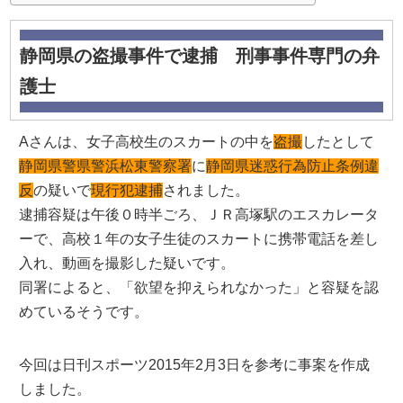
静岡県の盗撮事件で逮捕 刑事事件専門の弁
護士
Aさんは、女子高校生のスカートの中を
盗撮
したとして
静岡県警県警浜松東警察署
に
静岡県迷惑行為防止条例違
反
の疑いで
現行犯逮捕
されました。
逮捕容疑は午後０時半ごろ、ＪＲ高塚駅のエスカレータ
ーで、高校１年の女子生徒のスカートに携帯電話を差し
入れ、動画を撮影した疑いです。
同署によると、「欲望を抑えられなかった」と容疑を認
めているそうです。
今回は日刊スポーツ2015年2月3日を参考に事案を作成
しました。