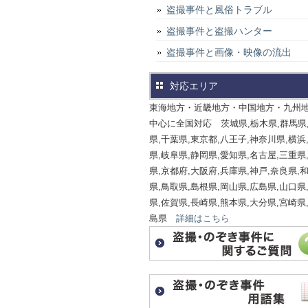
盗撮事件と風俗トラブル
盗撮事件と盗撮ハンター
盗撮事件と画像・映像の流出
対応エリア
東海地方・近畿地方・中国地方・九州
中心に全国対応 茨城県,栃木県,群馬県
県,千葉県,東京都,八王子,神奈川県,横浜
県,岐阜県,静岡県,愛知県,名古屋,三重県
県,京都府,大阪府,兵庫県,神戸,奈良県,
県,鳥取県,島根県,岡山県,広島県,山口県
県,佐賀県,長崎県,熊本県,大分県,宮崎県
島県
詳細はこちら