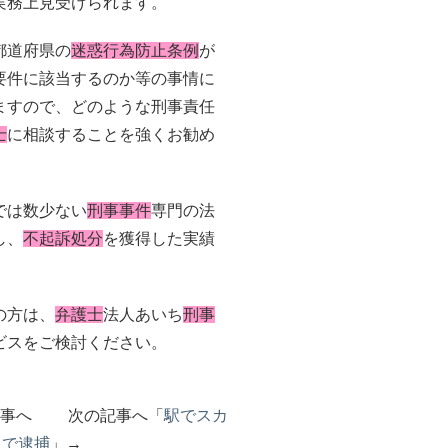
実務上見受けられます。
都道府県の
迷惑行為防止条例
が
要件に該当するのか等の事情に
ますので、どのような刑事責任
士
に相談することを強くお勧め
では数少ない
刑事事件
専門の法
し、
不起訴処分
を獲得した実績
の方は、
弁護士
法人あいち
刑事
ビスをご検討ください。
記事へ 次の記事へ「
駅でスカ
反で逮捕
」→