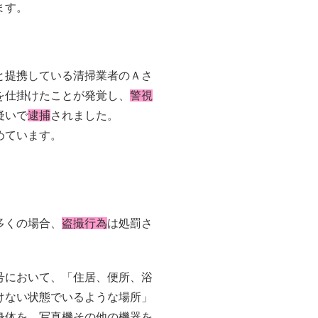
ます。
と提携している清掃業者のＡさ
を仕掛けたことが発覚し、
警視
疑いで
逮捕
されました。
めています。
多くの場合、
盗撮行為
は処罰さ
号において、「住居、便所、浴
けない状態でいるような場所」
身体を、写真機その他の機器を