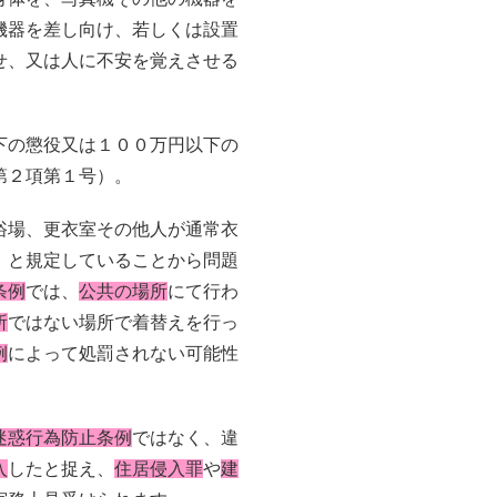
機器を差し向け、若しくは設置
せ、又は人に不安を覚えさせる
下の懲役又は１００万円以下の
第２項第１号）。
浴場、更衣室その他人が通常衣
」と規定していることから問題
条例
では、
公共の場所
にて行わ
所
ではない場所で着替えを行っ
例
によって処罰されない可能性
迷惑行為防止条例
ではなく、違
入
したと捉え、
住居侵入罪
や
建