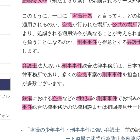
造物侵入罪
（刑法１３０条）で処罰されるケースが
このように、一口に「
盗撮行為
」と言っても、どの
適用されるのか、
盗撮
が行われた場所が
公共の場所
より、処罰される適用法令が異なることが考えられ
を負うことになるのか、
刑事事件
を得意とする
弁護
します。
弁護士
法人あいち
刑事事件
総合法律事務所は、日本
律事務所であり、多くの
盗撮
事案の
刑事事件
を担当
が多数ございます。
ラブル
銭湯
における
盗撮
などの
性犯罪
の
刑事事件
でお悩み
事件
総合法律事務所の法律相談または初回接見サー
フォン
←「
盗撮の少年事件・刑事事件に強い弁護士
」前の
ート盗撮の迷惑行為防止条例違