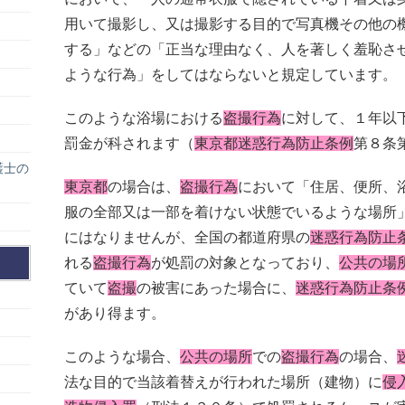
用いて撮影し、又は撮影する目的で写真機その他の
する」などの「正当な理由なく、人を著しく羞恥さ
ような行為」をしてはならないと規定しています。
このような浴場における
盗撮行為
に対して、１年以
罰金が科されます（
東京都迷惑行為防止条例
第８条
護士の
東京都
の場合は、
盗撮行為
において「住居、便所、
服の全部又は一部を着けない状態でいるような場所
にはなりませんが、全国の都道府県の
迷惑行為防止
れる
盗撮行為
が処罰の対象となっており、
公共の場
ていて
盗撮
の被害にあった場合に、
迷惑行為防止条
があり得ます。
このような場合、
公共の場所
での
盗撮行為
の場合、
法な目的で当該着替えが行われた場所（建物）に
侵