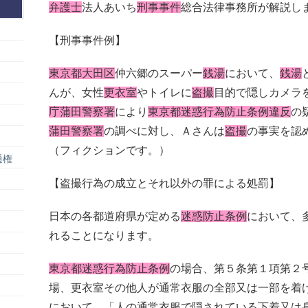
弁護士
法人あいち
刑事事件
総合法律事務所が解説し
【刑事事件例】
東京都大田区
仲六郷のスーパー
銭湯
において、
銭湯
んが、女性
更衣室
やトイレに
盗撮
目的で隠しカメラ
庁蒲田警察署
により
東京都迷惑行為防止条例違反
の
蒲田警察署
の調べに対し、Ａさんは
盗撮
の事実を認
（フィクションです。）
通権
【盗撮行為の成立とそれ以外の罪による処罰】
日本の各都道府県が定める
迷惑防止条例
において、
れることになります。
東京都迷惑行為防止条例
の場合、第５条第１項第２
場、更衣室その他人が通常衣服の全部又は一部を着
において、「人の通常衣服で隠されている下着又は