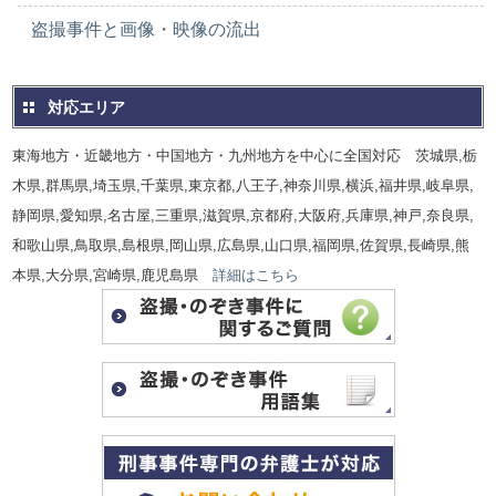
盗撮事件と画像・映像の流出
対応エリア
東海地方・近畿地方・中国地方・九州地方を中心に全国対応 茨城県,栃
木県,群馬県,埼玉県,千葉県,東京都,八王子,神奈川県,横浜,福井県,岐阜県,
静岡県,愛知県,名古屋,三重県,滋賀県,京都府,大阪府,兵庫県,神戸,奈良県,
和歌山県,鳥取県,島根県,岡山県,広島県,山口県,福岡県,佐賀県,長崎県,熊
本県,大分県,宮崎県,鹿児島県
詳細はこちら