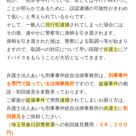
犯が、「犯罪を今行っている、若しくは今行い終わった
ことが明らかであるために、誤認逮捕の可能性がきわめ
て低い」と考えられているからです。
そして、一般人に
現行犯逮捕
されてしまった場合には、
その後、速やかに警察等に身柄を引き渡されます。
身柄を引き渡された後は、警察による取調べ等が始まり
ますので、取調べの対応について早い段階で
弁護士
にア
ドバイスをもらうことが大切となってきます。
弁護士法人あいち刑事事件総合法律事務所は、
刑事事件
を専門で扱っている法律事務所
ですので、
盗撮事件
の相
談・初回接見を多数承っております。
ご家族が
盗撮事件
で突然
逮捕
されてしまいお困り方は、
弁護士法人あいち刑事事件総合法律事務所の
弁護士
に
初
回接見
をご依頼ください。
（
埼玉県春日部警察署
への初回接見費用：
３８，２００
円
）