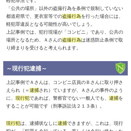
軽犯罪法です。
「公共の場所」以外の盗撮行為を条例で規制していない
都道府県で、更衣室等での
盗撮行為
を行った場合には、
軽犯罪違反となる可能性が高いでしょう。
上記事例では、犯行現場が「コンビニ」であり、公共の
場所となるため、Ａさんの
盗撮行為
は迷惑防止条例で取
り締まりを受けると考えられます。
～現行犯逮捕～
上記事例でＡさんは、コンビニ店員のＢさんに取り押さ
えられ（＝
逮捕
され）ていますが、Ａさんの事件のよう
に、
現行犯
であれば、警察官でない一般人でも、
逮捕
を
することが可能です（刑事訴訟法２１３条）。
現行犯
は、逮捕状なしに
逮捕
できますが、これは、現行