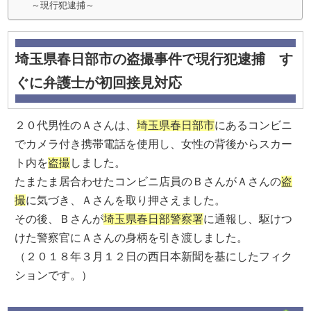
～現行犯逮捕～
埼玉県春日部市の盗撮事件で現行犯逮捕 す
ぐに弁護士が初回接見対応
２０代男性のＡさんは、
埼玉県春日部市
にあるコンビニ
でカメラ付き携帯電話を使用し、女性の背後からスカー
ト内を
盗撮
しました。
たまたま居合わせたコンビニ店員のＢさんがＡさんの
盗
撮
に気づき、Ａさんを取り押さえました。
その後、Ｂさんが
埼玉県春日部警察署
に通報し、駆けつ
けた警察官にＡさんの身柄を引き渡しました。
（２０１８年３月１２日の西日本新聞を基にしたフィク
ションです。）