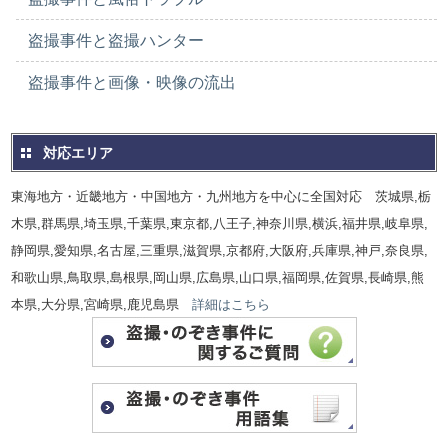
盗撮事件と盗撮ハンター
盗撮事件と画像・映像の流出
対応エリア
東海地方・近畿地方・中国地方・九州地方を中心に全国対応 茨城県,栃
木県,群馬県,埼玉県,千葉県,東京都,八王子,神奈川県,横浜,福井県,岐阜県,
静岡県,愛知県,名古屋,三重県,滋賀県,京都府,大阪府,兵庫県,神戸,奈良県,
和歌山県,鳥取県,島根県,岡山県,広島県,山口県,福岡県,佐賀県,長崎県,熊
本県,大分県,宮崎県,鹿児島県
詳細はこちら