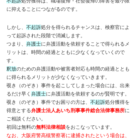
不起訴
処分獲得は、職場復帰・社会復帰の障害を最小限
に抑えることにつながるのです。
しかし、
不起訴
処分を得られるチャンスは、検察官によ
って起訴された段階で消滅します。
つまり、
弁護士
に弁護活動を依頼することで得られるメ
リットは、時間の経過とともに少なくなっていくので
す。
釈放
のための弁護活動や被害者対応も時間の経過ととも
に得られるメリットが少なくなっていきます。
覗き（のぞき）事件を起こしてしまった場合には、出来
るだけ早く
弁護士
に弁護活動を依頼するのが賢明です。
覗き（のぞき）事件でお困りの方は、
不起訴
処分獲得を
得意とする
弁護士法人あいち刑事事件総合法律事務所
に
ご相談ください。
初回は無料の
無料法律相談
をおこなっています。
なお、大阪府警高槻警察署に逮捕されたという場合は、