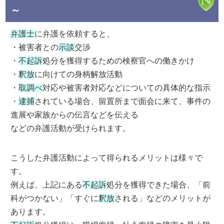
～
弁護士
に弁護を依頼すると、
・被害者との
示談
交渉
・
不起訴
処分を獲得するための検察官への働きかけ
・
釈放
に向けての身柄解放活動
・
取調べ
対応や被害者対応などについての具体的な指示
・
逮捕
されている場合、留置所まで面会に来て、事件の
進展や家族からの伝言などを伝える
などの弁護活動が受けられます。
こうした弁護活動によって得られるメリットは様々で
す。
例えば、上記にある
不起訴
処分を獲得できた場合、「前
科がつかない」「すぐに
釈放
される」などのメリットが
あります。