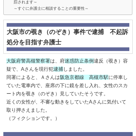
罰されます～
～すぐに弁護士に相談することの重要性～
大阪市の覗き（のぞき）事件で逮捕 不起訴
処分を目指す弁護士
大阪府警高槻警察署
は、府
迷惑防止条例
違反（覗き）容
疑で、Aさんを現行犯
逮捕
しました。
同署によると、Ａさんは
阪急京都線 高槻市駅
に停車し
ていた電車内で、座席の下に鏡を差し入れ、女性のスカ
ート内を覗き（のぞき）見していたそうです。
近くの女性が、不審な動きをしていたAさんに気付いて
取り押さえました。
（フィクションです。）