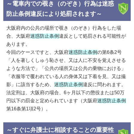
～電車内での覗き（のぞき）行為は迷惑
防止条例違反により処罰されます～
大阪府内の公共の場所で覗き（のぞき）行為をした場
合、大阪府
迷惑防止条例
違反として処罰される可能性が
あります。
今回のケースですと、大阪府
迷惑防止条例
の第6条2号
「人を著しくしゅう恥させ、又は人に不安を覚えさせる
ような方法で」「公共の場所又は公共の乗物における」
「衣服等で覆われている人の身体又は下着を見、又は撮
影」に該当するため、
迷惑防止条例
違反に問われます。
法定刑は、大阪府の場合、6ヶ月以下の懲役または50万
円以下の罰金と定められています（大阪府
迷惑防止条例
第16条第1項2号）。
～すぐに弁護士に相談することの重要性