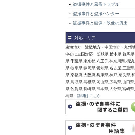
盗撮事件と風俗トラブル
盗撮事件と盗撮ハンター
盗撮事件と画像・映像の流出
対応エリア
東海地方・近畿地方・中国地方・九州
中心に全国対応 茨城県,栃木県,群馬県
県,千葉県,東京都,八王子,神奈川県,横浜
県,岐阜県,静岡県,愛知県,名古屋,三重県
県,京都府,大阪府,兵庫県,神戸,奈良県,
県,鳥取県,島根県,岡山県,広島県,山口県
県,佐賀県,長崎県,熊本県,大分県,宮崎県
島県
詳細はこちら