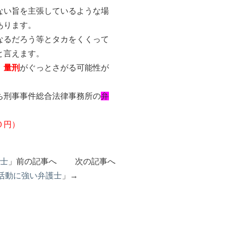
ない旨を主張しているような場
あります。
なるだろう等とタカをくくって
と言えます。
、
量刑
がぐっとさがる可能性が
ち刑事事件総合法律事務所の
弁
０円）
士
」前の記事へ 次の記事へ
活動に強い弁護士
」→