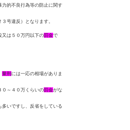
暴力的不良行為等の防止に関す
２３号違反）となります。
役又は５０万円以下の
罰金
で
、
量刑
には一応の相場がありま
３０～４０万くらいの
罰金
がな
も多いですし、反省をしている
。