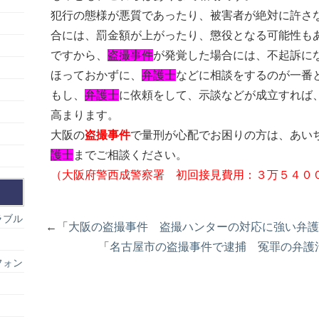
犯行の態様が悪質であったり、被害者が絶対に許さ
合には、罰金額が上がったり、懲役となる可能性も
ですから、
盗撮事件
が発覚した場合には、不起訴に
ほっておかずに、
弁護士
などに相談をするのが一番
もし、
弁護士
に依頼をして、示談などが成立すれば
高まります。
大阪の
盗撮事件
で量刑が心配でお困りの方は、あい
護士
までご相談ください。
（大阪府警西成警察署 初回接見費用：３万５４０
ラブル
←「
大阪の盗撮事件 盗撮ハンターの対応に強い弁護
「
名古屋市の盗撮事件で逮捕 冤罪の弁護
フォン