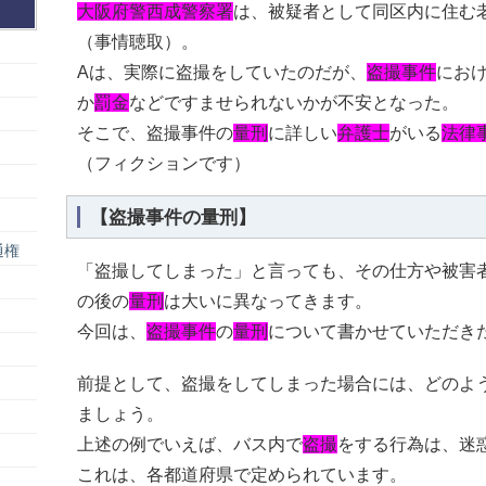
大阪府警西成警察署
は、被疑者として同区内に住む
（事情聴取）。
Aは、実際に盗撮をしていたのだが、
盗撮事件
にお
か
罰金
などですませられないかが不安となった。
そこで、盗撮事件の
量刑
に詳しい
弁護士
がいる
法律
（フィクションです）
【盗撮事件の量刑】
通権
「盗撮してしまった」と言っても、その仕方や被害
の後の
量刑
は大いに異なってきます。
今回は、
盗撮事件
の
量刑
について書かせていただき
前提として、盗撮をしてしまった場合には、どのよ
ましょう。
上述の例でいえば、バス内で
盗撮
をする行為は、迷
これは、各都道府県で定められています。