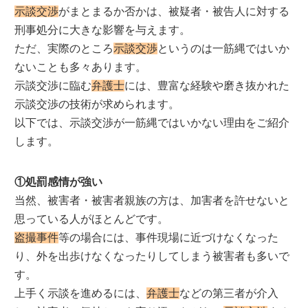
示談交渉
がまとまるか否かは、被疑者・被告人に対する
刑事処分に大きな影響を与えます。
ただ、実際のところ
示談交渉
というのは一筋縄ではいか
ないことも多々あります。
示談交渉に臨む
弁護士
には、豊富な経験や磨き抜かれた
示談交渉の技術が求められます。
以下では、示談交渉が一筋縄ではいかない理由をご紹介
します。
①処罰感情が強い
当然、被害者・被害者親族の方は、加害者を許せないと
思っている人がほとんどです。
盗撮事件
等の場合には、事件現場に近づけなくなった
り、外を出歩けなくなったりしてしまう被害者も多いで
す。
上手く示談を進めるには、
弁護士
などの第三者が介入