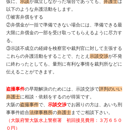
仮に、
示談
が成立しなかった場合であっても、
弁護士
は
以下のような弁護活動をします。
①被害弁償をする
②弁償金が一括で準備できない場合には、準備できる最
大限に弁償金の一部を受け取ってもらえるように尽力す
る。
③示談不成立の経緯を検察官や裁判官に対して主張する
これらの弁護活動をすることで、たとえ
示談交渉
が不発
に終わったとしても、量刑に有利な事情を裁判所などに
伝えることができます。
盗撮事件
の早期解決のためには、示談交渉で
評判のいい
弁護士
に相談・依頼をするのが得策です。
大阪の
盗撮事件
で、
示談交渉
でお困りの方は、あいち刑
事事件総合
法律事務所
の
弁護士
までご相談下さい。
（大阪府警大阪水上警察署 初回接見費用：３万６５０
０円）