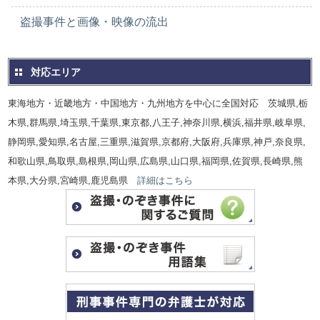
盗撮事件と画像・映像の流出
対応エリア
東海地方・近畿地方・中国地方・九州地方を中心に全国対応 茨城県,栃
木県,群馬県,埼玉県,千葉県,東京都,八王子,神奈川県,横浜,福井県,岐阜県,
静岡県,愛知県,名古屋,三重県,滋賀県,京都府,大阪府,兵庫県,神戸,奈良県,
和歌山県,鳥取県,島根県,岡山県,広島県,山口県,福岡県,佐賀県,長崎県,熊
本県,大分県,宮崎県,鹿児島県
詳細はこちら