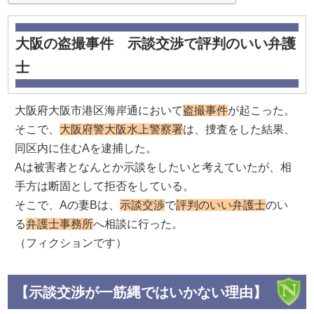
大阪の盗撮事件 示談交渉で評判のいい弁護
士
大阪府大阪市港区海岸通において
盗撮事件
が起こった。
そこで、
大阪府警大阪水上警察署
は、捜査をした結果、
同区内に住むAを逮捕した。
Aは被害者となんとか示談をしたいと考えていたが、相
手方は断固として拒否をしている。
そこで、Aの妻Bは、
示談交渉
で
評判のいい弁護士
のい
る
弁護士事務所
へ相談に行った。
（フィクションです）
【示談交渉が一筋縄ではいかない理由】