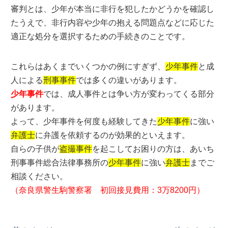
審判とは、少年が本当に非行を犯したかどうかを確認し
たうえで、非行内容や少年の抱える問題点などに応じた
適正な処分を選択するための手続きのことです。
これらはあくまでいくつかの例にすぎず、
少年事件
と成
人による
刑事事件
では多くの違いがあります。
少年事件
では、成人事件とは争い方が変わってくる部分
があります。
よって、少年事件を何度も経験してきた
少年事件
に強い
弁護士
に弁護を依頼するのが効果的といえます。
自らの子供が
盗撮事件
を起こしてお困りの方は、あいち
刑事事件総合法律事務所の
少年事件
に強い
弁護士
までご
相談ください。
（奈良県警生駒警察署 初回接見費用：3万8200円）