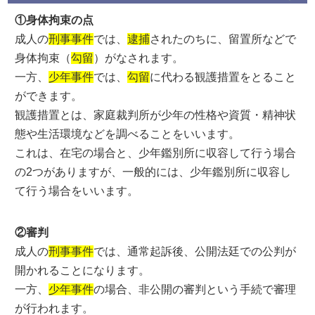
①身体拘束の点
成人の
刑事事件
では、
逮捕
されたのちに、留置所などで
身体拘束（
勾留
）がなされます。
一方、
少年事件
では、
勾留
に代わる観護措置をとること
ができます。
観護措置とは、家庭裁判所が少年の性格や資質・精神状
態や生活環境などを調べることをいいます。
これは、在宅の場合と、少年鑑別所に収容して行う場合
の2つがありますが、一般的には、少年鑑別所に収容し
て行う場合をいいます。
②審判
成人の
刑事事件
では、通常起訴後、公開法廷での公判が
開かれることになります。
一方、
少年事件
の場合、非公開の審判という手続で審理
が行われます。