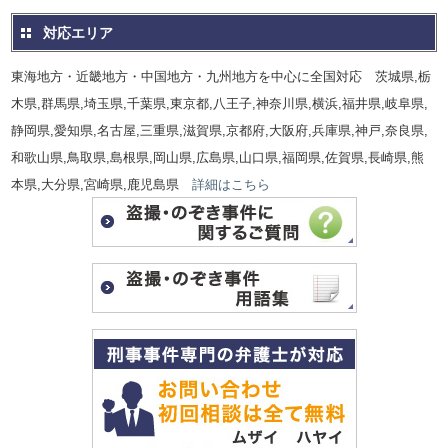
対応エリア
東海地方・近畿地方・中国地方・九州地方を中心に全国対応 茨城県,栃
木県,群馬県,埼玉県,千葉県,東京都,八王子,神奈川県,横浜,福井県,岐阜県,
静岡県,愛知県,名古屋,三重県,滋賀県,京都府,大阪府,兵庫県,神戸,奈良県,
和歌山県,鳥取県,島根県,岡山県,広島県,山口県,福岡県,佐賀県,長崎県,熊
本県,大分県,宮崎県,鹿児島県
詳細はこちら