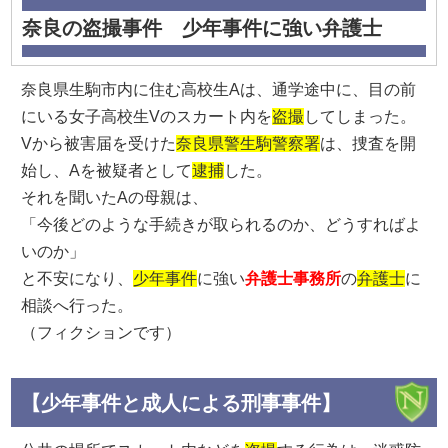
奈良の盗撮事件 少年事件に強い弁護士
奈良県生駒市内に住む高校生Aは、通学途中に、目の前
にいる女子高校生Vのスカート内を
盗撮
してしまった。
Vから被害届を受けた
奈良県警生駒警察署
は、捜査を開
始し、Aを被疑者として
逮捕
した。
それを聞いたAの母親は、
「今後どのような手続きが取られるのか、どうすればよ
いのか」
と不安になり、
少年事件
に強い
弁護士事務所
の
弁護士
に
相談へ行った。
（フィクションです）
【少年事件と成人による刑事事件】