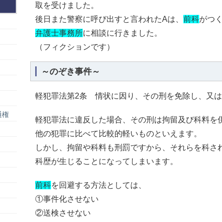
取を受けました。
後日また警察に呼び出すと言われたAは、
前科
がつ
弁護士事務所
に相談に行きました。
（フィクションです）
～のぞき事件～
軽犯罪法第2条 情状に因り、その刑を免除し、又
通権
軽犯罪法に違反した場合、その刑は拘留及び科料を
他の犯罪に比べて比較的軽いものといえます。
しかし、拘留や科料も刑罰ですから、それらを科さ
科歴が生じることになってしまいます。
前科
を回避する方法としては、
①事件化させない
②送検させない