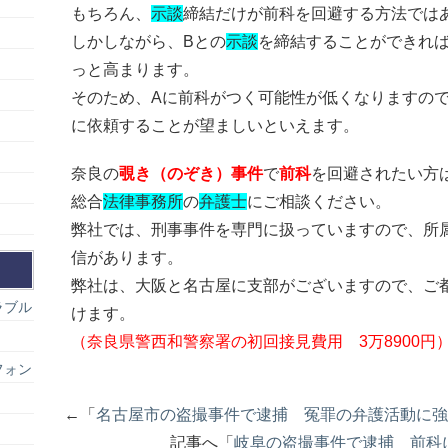
もちろん、
示談
締結だけが前科を回避する方法では
しかしながら、Bとの
示談
を締結することができれ
っと高まります。
そのため、Aに前科がつく可能性が低くなりますの
に依頼することが望ましいといえます。
奈良の
覗き（のぞき）事件
で
前科
を回避されたい方
総合
法律事務所
の
弁護士
にご相談ください。
弊社では、刑事事件を専門に扱っていますので、所
信があります。
弊社は、大阪と名古屋に支部がございますので、ご
ラブル
けます。
（奈良県警西和警察署の初回接見費用 3万8900円
フォン
←「
名古屋市の盗撮事件で逮捕 冤罪の弁護活動に強
記事へ「
岐阜の盗撮事件で逮捕 前科