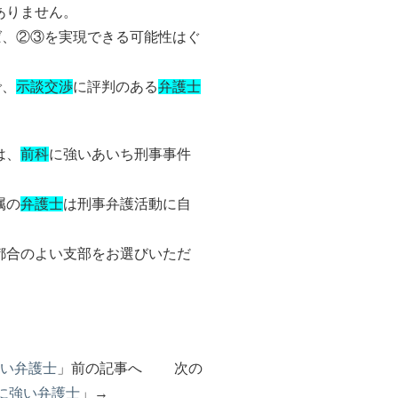
ありません。
ば、②③を実現できる可能性はぐ
で、
示談交渉
に評判のある
弁護士
は、
前科
に強いあいち刑事事件
属の
弁護士
は刑事弁護活動に自
都合のよい支部をお選びいただ
）
い弁護士
」前の記事へ 次の
に強い弁護士
」→