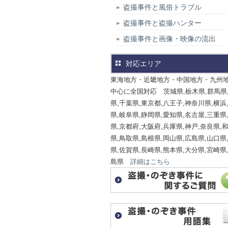
盗撮事件と風俗トラブル
盗撮事件と盗撮ハンター
盗撮事件と画像・映像の流出
対応エリア
東海地方・近畿地方・中国地方・九州
中心に全国対応 茨城県,栃木県,群馬県
県,千葉県,東京都,八王子,神奈川県,横浜
県,岐阜県,静岡県,愛知県,名古屋,三重県
県,京都府,大阪府,兵庫県,神戸,奈良県,
県,鳥取県,島根県,岡山県,広島県,山口県
県,佐賀県,長崎県,熊本県,大分県,宮崎県
島県
詳細はこちら