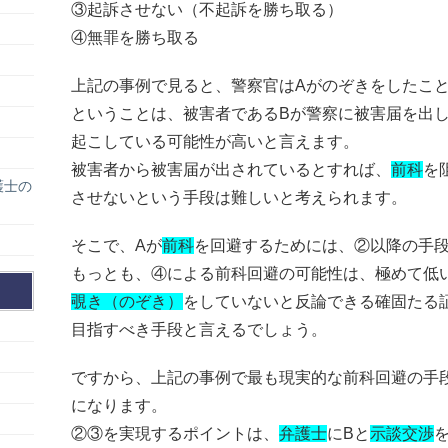
③起訴させない（不起訴を勝ち取る）
④無罪を勝ち取る
上記の事例で見ると、警察官はAがのぞきをしたこ
ということは、被害者であるBが警察に被害届を出
起こしている可能性が高いと言えます。
被害者から被害届が出されているとすれば、
前科
を
護士の
させないという手段は難しいと考えられます。
そこで、Aが
前科
を回避するためには、②以降の手
もっとも、④による前科回避の可能性は、極めて低
覗き（のぞき）
をしていないと反論できる確固たる
目指すべき手段と言えるでしょう。
ですから、上記の事例で最も現実的な前科回避の手
になります。
②③を実現するポイントは、
弁護士
にBと
示談交渉