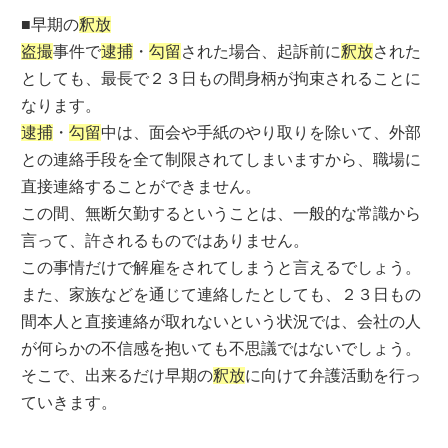
■早期の
釈放
盗撮
事件で
逮捕
・
勾留
された場合、起訴前に
釈放
された
としても、最長で２３日もの間身柄が拘束されることに
なります。
逮捕
・
勾留
中は、面会や手紙のやり取りを除いて、外部
との連絡手段を全て制限されてしまいますから、職場に
直接連絡することができません。
この間、無断欠勤するということは、一般的な常識から
言って、許されるものではありません。
この事情だけで解雇をされてしまうと言えるでしょう。
また、家族などを通じて連絡したとしても、２３日もの
間本人と直接連絡が取れないという状況では、会社の人
が何らかの不信感を抱いても不思議ではないでしょう。
そこで、出来るだけ早期の
釈放
に向けて弁護活動を行っ
ていきます。