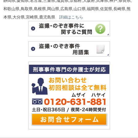
静岡県,愛知県,名古屋,三重県,滋賀県,京都府,大阪府,兵庫県,神戸,奈良県,
和歌山県,鳥取県,島根県,岡山県,広島県,山口県,福岡県,佐賀県,長崎県,熊
本県,大分県,宮崎県,鹿児島県
詳細はこちら