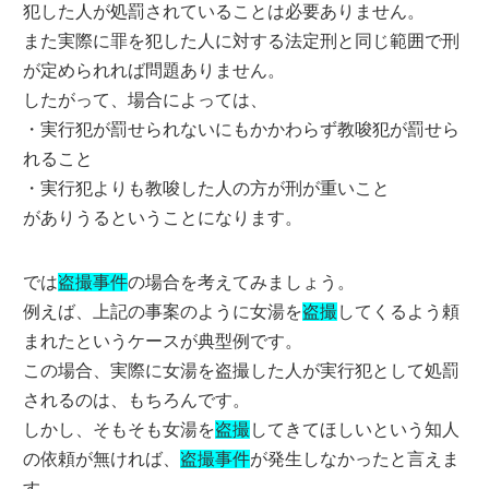
犯した人が処罰されていることは必要ありません。
また実際に罪を犯した人に対する法定刑と同じ範囲で刑
が定められれば問題ありません。
したがって、場合によっては、
・実行犯が罰せられないにもかかわらず教唆犯が罰せら
れること
・実行犯よりも教唆した人の方が刑が重いこと
がありうるということになります。
では
盗撮事件
の場合を考えてみましょう。
例えば、上記の事案のように女湯を
盗撮
してくるよう頼
まれたというケースが典型例です。
この場合、実際に女湯を盗撮した人が実行犯として処罰
されるのは、もちろんです。
しかし、そもそも女湯を
盗撮
してきてほしいという知人
の依頼が無ければ、
盗撮事件
が発生しなかったと言えま
す。