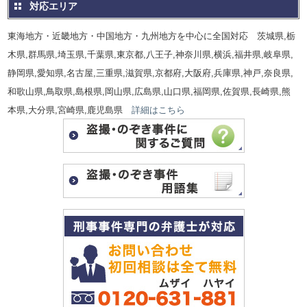
対応エリア
東海地方・近畿地方・中国地方・九州地方を中心に全国対応 茨城県,栃
木県,群馬県,埼玉県,千葉県,東京都,八王子,神奈川県,横浜,福井県,岐阜県,
静岡県,愛知県,名古屋,三重県,滋賀県,京都府,大阪府,兵庫県,神戸,奈良県,
和歌山県,鳥取県,島根県,岡山県,広島県,山口県,福岡県,佐賀県,長崎県,熊
本県,大分県,宮崎県,鹿児島県
詳細はこちら