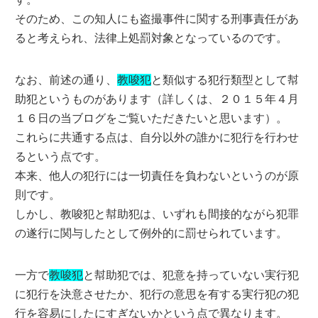
そのため、この知人にも盗撮事件に関する刑事責任があ
ると考えられ、法律上処罰対象となっているのです。
なお、前述の通り、
教唆犯
と類似する犯行類型として幇
助犯というものがあります（詳しくは、２０１５年４月
１６日の当ブログをご覧いただきたいと思います）。
これらに共通する点は、自分以外の誰かに犯行を行わせ
るという点です。
本来、他人の犯行には一切責任を負わないというのが原
則です。
しかし、教唆犯と幇助犯は、いずれも間接的ながら犯罪
の遂行に関与したとして例外的に罰せられています。
一方で
教唆犯
と幇助犯では、犯意を持っていない実行犯
に犯行を決意させたか、犯行の意思を有する実行犯の犯
行を容易にしたにすぎないかという点で異なります。