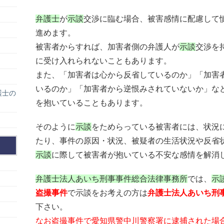
弁護士
が
示談
交渉に臨む場合、被害感情に配慮して
進めます。
被害者からすれば、加害者側の弁護人が
示談
交渉を
に受け入れられないこともあります。
また、「加害者は心から反省しているのか」「加害
いるのか」「加害者から逆恨みされていないか」な
護士の
を抱いていることもあります。
そのように
示談
をためらっている被害者には、状況
たり、事件の原因・状況、被疑者の生活状況や反省
示談
に際して被害者が抱いている不安な感情を解消
弁護士法人あいち刑事事件総合法律事務所
では、
示
盗撮事件
で示談をお考えの方は
弁護士法人あいち刑
下さい。
なお盗撮事件で愛知県警中川警察署に逮捕された場