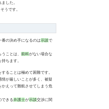
れました。
るそうです。
一番の決め手になるのは
示談
で
らうことは、
前科
がない場合な
を持ちます。
をすることは極めて困難です。
感情が厳しいことが多く、被疑
をかえって難航させてしまう危
のできる
弁護士
が
示談
交渉に関