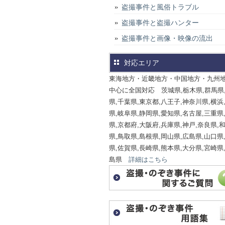
盗撮事件と風俗トラブル
盗撮事件と盗撮ハンター
盗撮事件と画像・映像の流出
対応エリア
東海地方・近畿地方・中国地方・九州
中心に全国対応 茨城県,栃木県,群馬県
県,千葉県,東京都,八王子,神奈川県,横浜
県,岐阜県,静岡県,愛知県,名古屋,三重県
県,京都府,大阪府,兵庫県,神戸,奈良県,
県,鳥取県,島根県,岡山県,広島県,山口県
県,佐賀県,長崎県,熊本県,大分県,宮崎県
島県
詳細はこちら