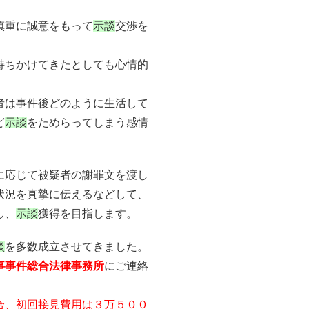
慎重に誠意をもって
示談
交渉を
持ちかけてきたとしても心情的
者は事件後どのように生活して
ど
示談
をためらってしまう感情
に応じて被疑者の謝罪文を渡し
状況を真摯に伝えるなどして、
し、
示談
獲得を目指します。
談
を多数成立させてきました。
事事件総合法律事務所
にご連絡
合、初回接見費用は３万５００