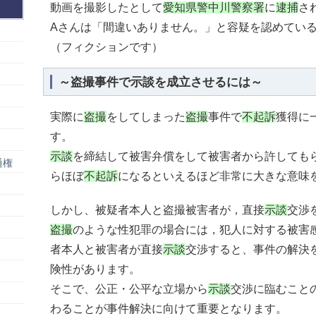
動画を撮影したとして
愛知県警中川警察署
に
逮捕
さ
Aさんは「間違いありません。」と容疑を認めてい
（フィクションです）
～盗撮事件で示談を成立させるには～
実際に
盗撮
をしてしまった
盗撮
事件で
不起訴
獲得に
す。
示談
を締結して被害弁償をして被害者から許しても
通権
らほぼ
不起訴
になるといえるほど非常に大きな意味
しかし、被疑者本人と盗撮被害者が，直接
示談
交渉
盗撮
のような性犯罪の場合には，犯人に対する被害
者本人と被害者が直接
示談
交渉すると、事件の解決
険性があります。
そこで、公正・公平な立場から
示談
交渉に臨むこと
わることが事件解決に向けて重要となります。