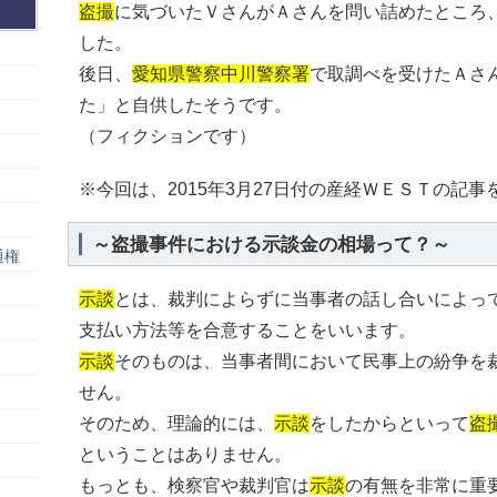
盗撮
に気づいたＶさんがＡさんを問い詰めたところ
した。
後日、
愛知県警察中川警察署
で取調べを受けたＡさ
た」と自供したそうです。
（フィクションです）
※今回は、2015年3月27日付の産経ＷＥＳＴの記
～盗撮事件における示談金の相場って？～
通権
示談
とは、裁判によらずに当事者の話し合いによっ
支払い方法等を合意することをいいます。
示談
そのものは、当事者間において民事上の紛争を
せん。
そのため、理論的には、
示談
をしたからといって
盗
ということはありません。
もっとも、検察官や裁判官は
示談
の有無を非常に重