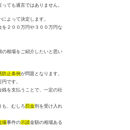
言っても過言ではありません。
いによって決定します。
金を２００万円や３００万円な
額の相場をご紹介したいと思い
惑防止条例
が問題となります。
万円です。
金銭を支払うことで、一定の社
りも、むしろ
罰金
刑を受け入れ
盗撮
事件の
示談
金額の相場ある