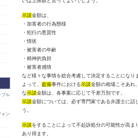
いは上限額と言ってよいでしょう。
示談
金額は、
・加害者の行為態様
・犯行の悪質性
・情状
・被害者の年齢
・精神的負担
・被害者感情
など様々な事情を総合考慮して決定することになり
よって、
盗撮
事件における
示談
金額の相場こそあれ
な
示談
金額は、各事案に応じて千差万別です。
ラブル
示談
金額については、必ず専門家である弁護士に話
う。
フォン
示談
をすることによって不起訴処分の可能性が高ま
あり得ます。