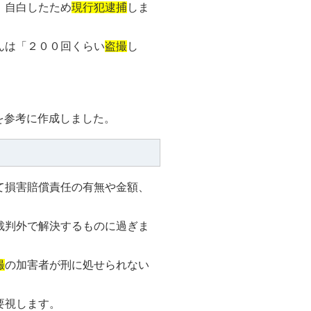
、自白したため
現行犯逮捕
しま
んは「２００回くらい
盗撮
し
事を参考に作成しました。
て損害賠償責任の有無や金額、
裁判外で解決するものに過ぎま
撮
の加害者が刑に処せられない
要視します。