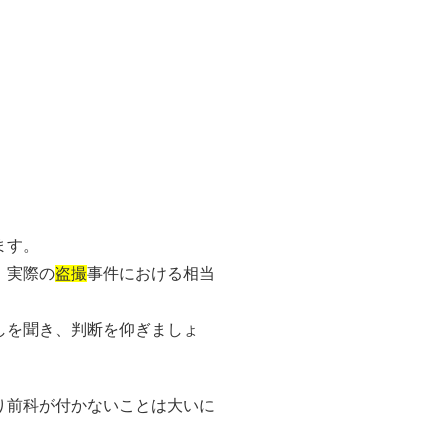
ます。
、実際の
盗撮
事件における相当
しを聞き、判断を仰ぎましょ
り前科が付かないことは大いに