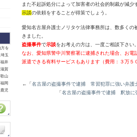
また不起訴処分によって加害者の社会的制裁が減少
示談
の依頼をすることが得策でしょう。
愛知名古屋弁護士ノリタケ法律事務所は、数多くの
きました。
盗撮事件
で
示談
をお考えの方は、一度ご相談下さい
地方を
なお、愛知県警中川警察署に逮捕された場合、お電
,埼玉
派遣できる有料サービスもあります（費用：３万５
,福井
,滋賀
和歌山
,福岡
←「
名古屋の盗撮事件で逮捕 常習犯罪に強い弁護
,鹿児
「
名古屋の盗撮事件で逮捕 釈放に