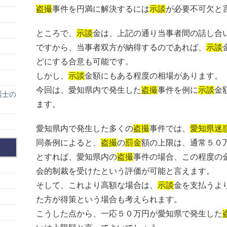
盗撮
事件を円満に解決するには
示談
が必要不可欠と
ところで、
示談
金は、上記の通り当事者間の話し合
ですから、当事者双方が納得するのであれば、
示談
どにする合意も可能です。
しかし、
示談
金額にもある程度の相場があります。
今回は、愛知県内で発生した
盗撮
事件を例に
示談
金
護士の
ます。
愛知県内で発生した多くの
盗撮
事件では、
愛知県迷
同条例によると、
盗撮
の
罰金
額の上限は、通常５０
とすれば、愛知県内の
盗撮
事件の場合、この程度の
会的制裁を受けたという評価が可能と言えます。
そして、これより高額な場合は、
示談
金を支払うよ
た方が得策という場合も考えられます。
こうした点から、一応５０万円が愛知県で発生した