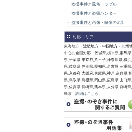
盗撮事件と風俗トラブル
盗撮事件と盗撮ハンター
盗撮事件と画像・映像の流出
対応エリア
東海地方・近畿地方・中国地方・九州
中心に全国対応 茨城県,栃木県,群馬県
県,千葉県,東京都,八王子,神奈川県,横浜
県,岐阜県,静岡県,愛知県,名古屋,三重県
県,京都府,大阪府,兵庫県,神戸,奈良県,
県,鳥取県,島根県,岡山県,広島県,山口県
県,佐賀県,長崎県,熊本県,大分県,宮崎県
島県
詳細はこちら