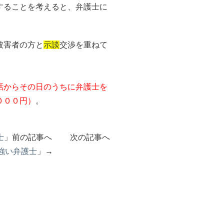
することを考えると、弁護士に
被害者の方と
示談
交渉を重ねて
。
話からその日のうちに弁護士を
０００円）
。
士
」前の記事へ 次の記事へ
強い弁護士
」→