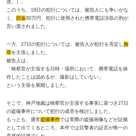
述。）。
このうち、19日の犯行については、被告人にも争いがな
く、
罰金
30万円、犯行に使用された携帯電話没収の刑が
言い渡されました。
一方、27日の犯行については、被告人が犯行を否定し
無
罪
を主張しました。
被告人は、
「検察官が主張する日時・場所において、携帯電話を操
作したことは認めるが、撮影はしていない」
という主張を展開しました。
そこで、神戸地裁は検察官が主張する事実に基づき27日
の盗撮事件について犯行の成否を検討しました。
もっとも、通常
盗撮事件
では実際の盗撮画像などが証拠
として出てくるところ、本件では目撃者の証言が唯一の
直接的証拠でした。