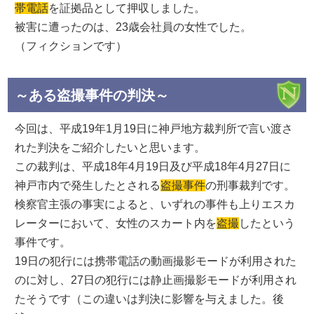
帯電話
を証拠品として押収しました。
被害に遭ったのは、23歳会社員の女性でした。
（フィクションです）
～ある盗撮事件の判決～
今回は、平成19年1月19日に神戸地方裁判所で言い渡さ
れた判決をご紹介したいと思います。
この裁判は、平成18年4月19日及び平成18年4月27日に
神戸市内で発生したとされる
盗撮事件
の刑事裁判です。
検察官主張の事実によると、いずれの事件も上りエスカ
レーターにおいて、女性のスカート内を
盗撮
したという
事件です。
19日の犯行には携帯電話の動画撮影モードが利用された
のに対し、27日の犯行には静止画撮影モードが利用され
たそうです（この違いは判決に影響を与えました。後