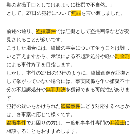
期の盗撮手口としてはあまりに杜撰で不自然。」
として、27日の犯行について
無罪
を言い渡しました。
前述の通り、
盗撮事件
では証拠として盗撮画像などが発
見されることが多いです。
こうした場合には、盗撮の事実について争うことは難し
いと言えますから、示談による不起訴処分や軽い
罰金刑
による事件終了を目指します。
しかし、本件の27日の犯行のように、盗撮画像が証拠と
して挙がっていない場合には、事実関係を争い嫌疑不十
分の不起訴処分や
無罪判決
を獲得できる可能性がありま
す。
犯行の疑いをかけられた
盗撮事件
にどう対応するべきか
は、各事案に応じて様々です。
盗撮事件
でお困りの方は、一度刑事事件専門の
弁護士
に
相談することをおすすめします。