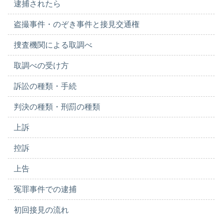
逮捕されたら
盗撮事件・のぞき事件と接見交通権
捜査機関による取調べ
取調べの受け方
訴訟の種類・手続
判決の種類・刑罰の種類
上訴
控訴
上告
冤罪事件での逮捕
初回接見の流れ