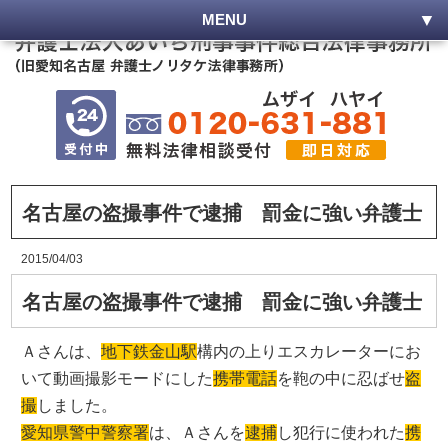
MENU
名古屋の盗撮事件で逮捕 罰金に強い弁護士
2015/04/03
名古屋の盗撮事件で逮捕 罰金に強い弁護士
Ａさんは、
地下鉄金山駅
構内の上りエスカレーターにお
いて動画撮影モードにした
携帯電話
を鞄の中に忍ばせ
盗
撮
しました。
愛知県警中警察署
は、Ａさんを
逮捕
し犯行に使われた
携