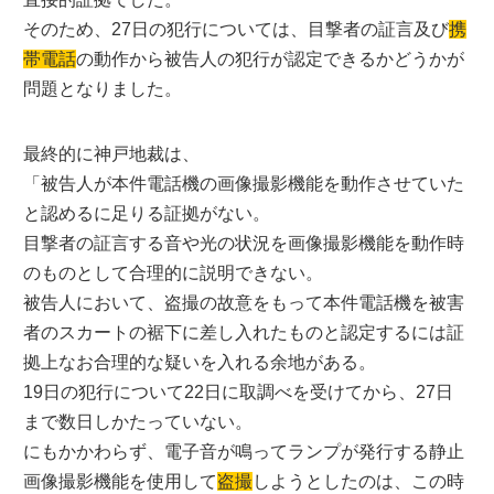
そのため、27日の犯行については、目撃者の証言及び
携
帯電話
の動作から被告人の犯行が認定できるかどうかが
問題となりました。
最終的に神戸地裁は、
「被告人が本件電話機の画像撮影機能を動作させていた
と認めるに足りる証拠がない。
目撃者の証言する音や光の状況を画像撮影機能を動作時
のものとして合理的に説明できない。
被告人において、盗撮の故意をもって本件電話機を被害
者のスカートの裾下に差し入れたものと認定するには証
拠上なお合理的な疑いを入れる余地がある。
19日の犯行について22日に取調べを受けてから、27日
まで数日しかたっていない。
にもかかわらず、電子音が鳴ってランプが発行する静止
画像撮影機能を使用して
盗撮
しようとしたのは、この時