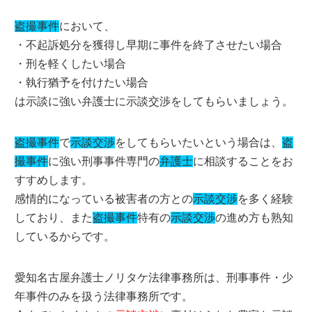
盗撮事件
において、
・不起訴処分を獲得し早期に事件を終了させたい場合
・刑を軽くしたい場合
・執行猶予を付けたい場合
は示談に強い弁護士に示談交渉をしてもらいましょう。
盗撮事件
で
示談交渉
をしてもらいたいという場合は、
盗
撮事件
に強い刑事事件専門の
弁護士
に相談することをお
すすめします。
感情的になっている被害者の方との
示談交渉
を多く経験
しており、また
盗撮事件
特有の
示談交渉
の進め方も熟知
しているからです。
愛知名古屋弁護士ノリタケ法律事務所は、刑事事件・少
年事件のみを扱う法律事務所です。