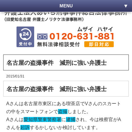
MENU
名古屋の盗撮事件 減刑に強い弁護士
2015/01/31
名古屋の盗撮事件 減刑に強い弁護士
Aさんは名古屋市東区にある喫茶店でVさんのスカート
の中をスマートフォンで
盗撮
しました。
Aさんは
愛知県警東警察署
に
逮捕
され、今は検察官がA
さんを
起訴
するかしないか検討しています。