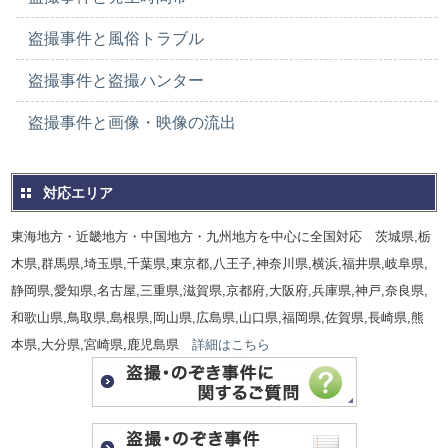
盗撮事件と風俗トラブル
盗撮事件と盗撮ハンター
盗撮事件と画像・映像の流出
対応エリア
東海地方・近畿地方・中国地方・九州地方を中心に全国対応 茨城県,栃
木県,群馬県,埼玉県,千葉県,東京都,八王子,神奈川県,横浜,福井県,岐阜県,
静岡県,愛知県,名古屋,三重県,滋賀県,京都府,大阪府,兵庫県,神戸,奈良県,
和歌山県,鳥取県,島根県,岡山県,広島県,山口県,福岡県,佐賀県,長崎県,熊
本県,大分県,宮崎県,鹿児島県
詳細はこちら