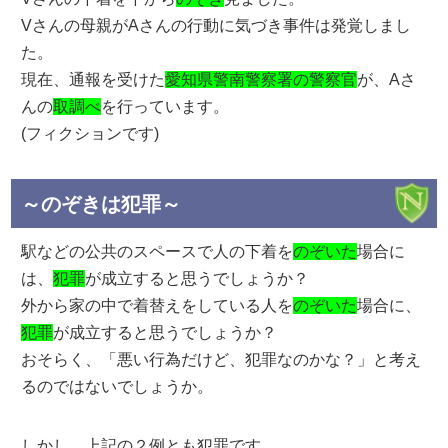
Vさんの母親がAさんの行動に気づき事件は発覚しまし
た。
現在、通報を受けた
愛知県警南警察署の警察官
が、Aさ
んの
取調べ
を行っています。
(フィクションです)
～のぞきは犯罪～
駅などの公共のスペースで人の下着を
のぞいた
場合に
は、
犯罪
が成立すると思うでしょうか？
外から家の中で着替えをしている人を
のぞいた
場合に、
犯罪
が成立すると思うでしょうか？
おそらく、「悪い行為だけど、犯罪なのかな？」と考え
るのではないでしょうか。
しかし、上記の２例とも犯罪です。