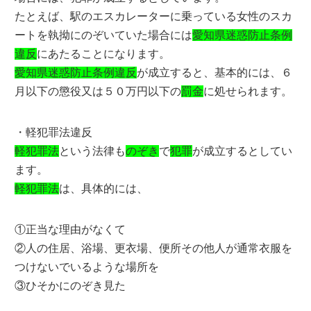
たとえば、駅のエスカレーターに乗っている女性のスカ
ートを執拗にのぞいていた場合には
愛知県迷惑防止条例
違反
にあたることになります。
愛知県迷惑防止条例違反
が成立すると、基本的には、６
月以下の懲役又は５０万円以下の
罰金
に処せられます。
・軽犯罪法違反
軽犯罪法
という法律も
のぞき
で
犯罪
が成立するとしてい
ます。
軽犯罪法
は、具体的には、
①正当な理由がなくて
②人の住居、浴場、更衣場、便所その他人が通常衣服を
つけないでいるような場所を
③ひそかにのぞき見た