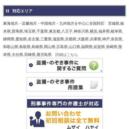
対応エリア
東海地方・近畿地方・中国地方・九州地方を中心に全国対応 茨城県,栃
木県,群馬県,埼玉県,千葉県,東京都,八王子,神奈川県,横浜,福井県,岐阜県,
静岡県,愛知県,名古屋,三重県,滋賀県,京都府,大阪府,兵庫県,神戸,奈良県,
和歌山県,鳥取県,島根県,岡山県,広島県,山口県,福岡県,佐賀県,長崎県,熊
本県,大分県,宮崎県,鹿児島県
詳細はこちら